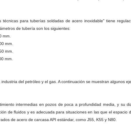
técnicas para tuberías soldadas de acero inoxidable" tiene regulacio
iámetros de tubería son los siguientes:
50 mm.
200 mm.
250 mm.
300 mm.
 industria del petróleo y el gas. A continuación se muestran algunos ej
iento intermedias en pozos de poca a profundidad media, y su diáme
ción de fluidos y es adecuada para situaciones en las que el espacio de
grados de acero de carcasa API estándar, como J55, K55 y N80.