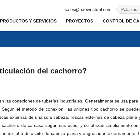
sales@baowi-steel.com
PRODUCTOS Y SERVICIOS
PROYECTOS
CONTROL DE CAL
rticulación del cachorro?
n las conexiones de tuberías industriales. Generalmente se usa para a
Según el método de conexión, las uniones tipo cachorro se pueden d
scas externas de una sola cabeza, roscas externas de cabeza plana y
de cachorro de carcasa según sus usos, y se utilizan ampliamente en
untas de tubo de aceite de cabeza plana y engrosadas externamente. Lo