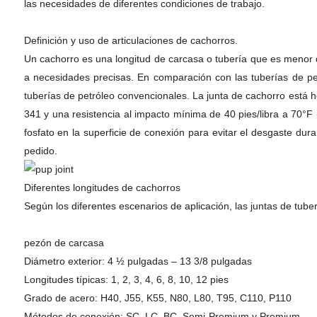
las necesidades de diferentes condiciones de trabajo.
Definición y uso de articulaciones de cachorros.
Un cachorro es una longitud de carcasa o tubería que es menor q
a necesidades precisas. En comparación con las tuberías de pet
tuberías de petróleo convencionales. La junta de cachorro está
341 y una resistencia al impacto mínima de 40 pies/libra a 70°F 
fosfato en la superficie de conexión para evitar el desgaste dura
pedido.
Diferentes longitudes de cachorros
Según los diferentes escenarios de aplicación, las juntas de tuber
pezón de carcasa
Diámetro exterior: 4 ½ pulgadas – 13 3/8 pulgadas
Longitudes típicas: 1, 2, 3, 4, 6, 8, 10, 12 pies
Grado de acero: H40, J55, K55, N80, L80, T95, C110, P110
Métodos de conexión: SC, LC, BC, Semi-Premium y Premium