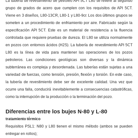
La tubería de revestimiento de petróleo API 5CT L80 se refiere al segundo
grupo de grados de acero que cumplen con los requisitos de API 5CT.
Viene en 3 diseños, L80-13CR, L80-1 y L80-9cr. Los dos últimos grupos se
someten a un procedimiento de enfriamiento por aire. Fabricado según la
especificación API 5CT. Este es un material de resistencia a la fluencia
controlada que requiere pruebas de dureza. El L80 se utiliza normalmente
en pozos con entornos ácidos (H2S). La tubería de revestimiento API 5CT
L80 es la línea de vida para mantener las operaciones de los pozos
petroleros. Las condiciones geológicas son diversas y la dinámica
subterránea es compleja y desordenada. Las tuberías están sujetas a una
variedad de fuerzas, como tensión, presión, flexión y torsión. En este caso,
la tubería de revestimiento debe ser de excelente calidad. Una vez que
ocurre una falla, conducirá inevitablemente a consecuencias catastróficas,
como la interrupción de la producción o la terminación del pozo.
Diferencias entre los bujes N-80 y L-80
tratamiento térmico
Requisitos PSL1: N80 y L80 tienen el mismo método (ambos se pueden
entregar en rollos);