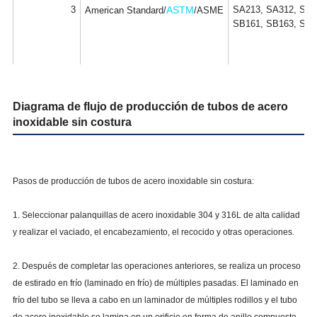
3
ASTM
SA213, SA312, SA7
American Standard/
/ASME
SB161, SB163, SB1
4
Japanese Standard/JIS
JIS G3459, G3463
Diagrama de flujo de producción de tubos de acero
5
National Standard/GB
GB/T 14975, T1497
inoxidable sin costura
Pasos de producción de tubos de acero inoxidable sin costura:
1. Seleccionar palanquillas de acero inoxidable 304 y 316L de alta calidad
y realizar el vaciado, el encabezamiento, el recocido y otras operaciones.
2. Después de completar las operaciones anteriores, se realiza un proceso
de estirado en frío (laminado en frío) de múltiples pasadas. El laminado en
frío del tubo se lleva a cabo en un laminador de múltiples rodillos y el tubo