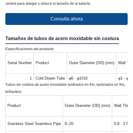
central para alargar y reducir el tamaño de la tubería.
Consulta ahora
Tamaños de tubos de acero inoxidable sin costura
Especificaciones del producto
Serial Number
Product
Outer Diameter (OD) (mm)
Wall Th
1
Cold Drawn Tube
φ6 - φ1016
φ1 - φ50
Tubos sin costura de acero inoxidable (estirados en frío, laminados en frío,
2
Cold Drawn Tube
φ16 - φ325
φ1 - φ30
brillantes)
Product
Outer Diameter (OD) (mm)
Wall Thic
Stainless Steel Seamless Pipe
6--20
0.8 - 3.5