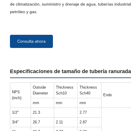
de climatización, suministro y drenaje de agua, tuberías industria
petróleo y gas.
Consulta ahora
Especificaciones de tamaño de tubería ranurada
Outside
Thickness
Thickness
NPS
Diameter
Sch10
Sch40
Ends
(inch)
mm
mm
mm
1/2"
21.3
2.77
3/4"
26.7
2.11
2.87