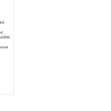
ded,
ed,
al3000,
nized