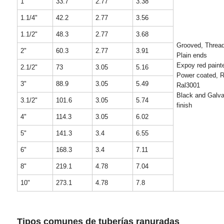
1"
33.7
2.77
3.38
1.1/4"
42.2
2.77
3.56
1.1/2"
48.3
2.77
3.68
Grooved, Threa
2"
60.3
2.77
3.91
Plain ends
Expoy red paint
2.1/2"
73
3.05
5.16
Power coated, R
3"
88.9
3.05
5.49
Ral3001
Black and Galva
3.1/2"
101.6
3.05
5.74
finish
4"
114.3
3.05
6.02
5"
141.3
3.4
6.55
6"
168.3
3.4
7.11
8"
219.1
4.78
7.04
10"
273.1
4.78
7.8
Tipos comunes de tuberías ranuradas