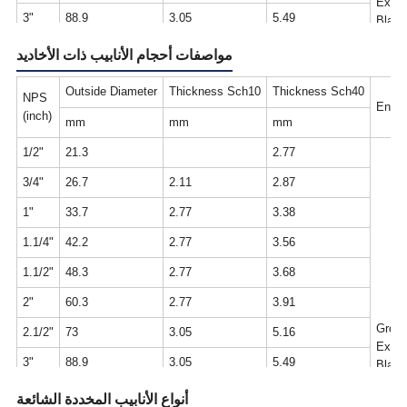
Expoy
3"
88.9
3.05
5.49
Black
3.1/2"
101.6
3.05
5.74
مواصفات أحجام الأنابيب ذات الأخاديد
4"
114.3
3.05
6.02
Outside Diameter
Thickness Sch10
Thickness Sch40
NPS
Ends
5"
141.3
3.4
6.55
(inch)
mm
mm
mm
6"
168.3
3.4
7.11
1/2"
21.3
2.77
8"
219.1
4.78
7.04
3/4"
26.7
2.11
2.87
10"
273.1
4.78
7.8
1"
33.7
2.77
3.38
1.1/4"
42.2
2.77
3.56
1.1/2"
48.3
2.77
3.68
2"
60.3
2.77
3.91
Groov
2.1/2"
73
3.05
5.16
Expoy
3"
88.9
3.05
5.49
Black
3.1/2"
101.6
3.05
5.74
أنواع الأنابيب المخددة الشائعة