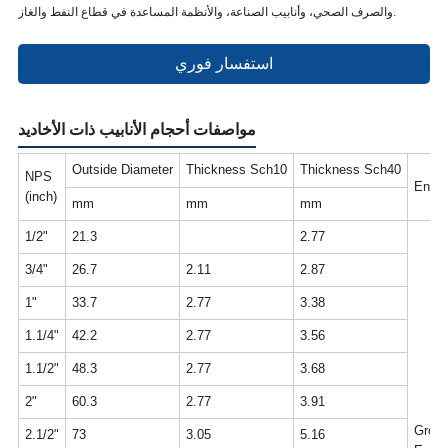
والصرف الصحي، وأنابيب الصناعة، والأنظمة المساعدة في قطاع النفط والغاز.
استفسار فوري
مواصفات أحجام الأنابيب ذات الأخاديد
Outside Diameter
Thickness Sch10
Thickness Sch40
NPS
Ends
(inch)
mm
mm
mm
1/2"
21.3
2.77
3/4"
26.7
2.11
2.87
1"
33.7
2.77
3.38
1.1/4"
42.2
2.77
3.56
1.1/2"
48.3
2.77
3.68
2"
60.3
2.77
3.91
Groov
2.1/2"
73
3.05
5.16