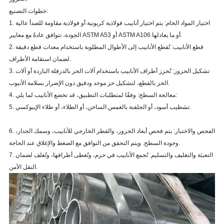
خطوات التصنيع:
1. اختيار المواد الخام: يتم اختيار أنابيب فولاذية كربونية أو فولاذية مقاومة للصدأ عالية
الجودة، تتوافق عادةً مع معايير ASTM A53 أو ASTM A106 أو ما يعادلها.
2. قطع الأنابيب: تُقطع الأنابيب إلى الأطوال المطلوبة باستخدام معدات قطع دقيقة
لضمان استقامة الأطراف.
3. تشكيل الحزوز: تُحزز أطراف الأنابيب باستخدام آلات الحز بالدرفلة الباردة أو آلات
الحز بالقطع، لتشكيل حز موحد ودقيق دون الإضرار بسلامة الأنبوب.
4. معالجة السطح: وفقًا لمتطلبات التطبيق، قد تخضع الأنابيب لما يلي:
5. تشطيب أسود، أو الجلفنة بالغمس الساخن، أو الطلاء، أو طلاء الإيبوكسي.
6. الفحص والاختبار: يتم فحص أبعاد الحزوز، والقطر الخارجي للأنابيب، وسمك الجدار،
وجودة السطح. ويتم التحقق من التوافق مع الضغط والإغلاق عند الحاجة.
7. التعبئة والتغليف والتسليم: تُجمع الأنابيب في حزم، وتُغطى أطرافها، وتُغلف لضمان
النقل الآمن.