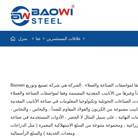
علاقات المستثمرين
عنا
منزل .
Baowei حديد والصلب المحدودة هي المهنية في صناعة عالية الجودة الكربون والفولاذ المقاوم للصدأ بطاقة غلاف المنتجات المصنعة ، وهذه المنتجات مصممة وفقا لمواصفات الصناعة والعملاء . الشركة هي شركة تصنيع وتوزيع
صممة وفقا لمواصفات الصناعة والعملاء . Baowei أنابيب الصلب وتشمل المنتجات الرئيسية أنابيب الضغط ، بما في ذلك
ث الصناعات التحويلية وتكنولوجيا المعلومات في صناعة الأنابيب المعدنية
ابيب مصنوعة من الكربون والفولاذ المقاوم للصدأ ، والنحاس ، والنحاس ،
ات النهائية ، على سبيل المثال لا الحصر ، الأدوات المستخدمة في صناعة
 الزراعية ، ومجموعة متنوعة من السلع الاستهلاكية المعمرة ( مثل الدراجات
ومعدات الحديقة ) والسلع الرأسمالية .