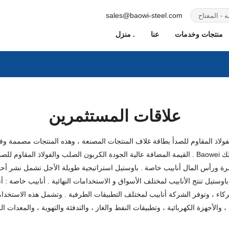
sales@baowi-steel.com
منتجات وخدمات
عنا
منزل .
علاقات المستثمرين
القيمة المضافة عالية الجودة الكربون الصلب والفولاذ المقاوم للصدأ وغيرها من الأنابيب المعدنية الم
معمرة ورأس المال أنابيب خاصة . باوستيل استراتيجية طويلة الأجل تشمل نشر أحد
تيل تنتج الأنابيب لمختلف الأسواق و الاستخدامات النهائية . أنابيب خاصة : أن
كاء ، وتوفر الشركة أنابيب لمختلف التطبيقات الطرفية . وتشمل هذه الاستخدام
، والأجهزة الكهربائية ، وتطبيقات النفط والغاز ، والتدفئة والتهوية ، والمعدات