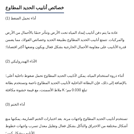
1000
13.5
-2.3
خصائص أنابيب الحديد المطاوع
1100
14.4
-2.4
(1) أداء تحمل الضغط
1200
15.3
-2.5
عادة ما يتم دفن أنابيب إمداد المياه تحت الأرض وتتأثر حتمًا بالأحمال من الأرض
1400
17.1
-2.7
والمركبات. تتمتع أنابيب الحديد المطاوع بطبيعة الحديد وخصائص الفولاذ، مما يضمن
1500
18
-2.8
قدرة الأنابيب على مقاومة الأحمال الخارجية بشكل فعال ويكون وضعها أكثر اقتصادا؛
1600
18.9
-2.9
(2) الأداء الهيدروليكي
1800
20.7
-3.1
2000
22.5
-3.3
أثناء ذروة استخدام المياه، يمكن لأنابيب الحديد المطاوع تحمل ضغوط داخلية أعلى؛
بالإضافة إلى ذلك، فإن البطانة الداخلية لأنابيب الحديد المطاوع ناعمة وتستخدم بطانة
2200
24.3
-3.5
--
ملاط الأسمنت، مع قيمة خشونة مكافئة K تبلغ 0.030 مم؛
2400
26.1
-3.7
--
(3) أداء الختم
2600
27.9
-3.9
--
تستخدم أنابيب الحديد المطاوع واجهات مرنة. بعد اختبارات الختم الصارمة، يمكنها منع
أشكال مختلفة من الاختراق والتآكل بشكل فعال وتقليل معدل تسرب واجهات خطوط
الأنابيب بشكل كبير؛