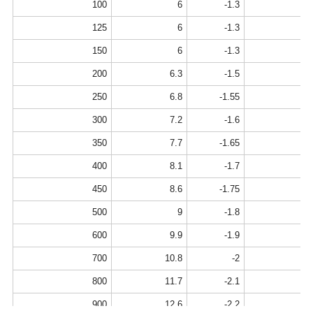
100
6
-1.3
125
6
-1.3
150
6
-1.3
200
6.3
-1.5
250
6.8
-1.55
300
7.2
-1.6
350
7.7
-1.65
400
8.1
-1.7
450
8.6
-1.75
500
9
-1.8
600
9.9
-1.9
700
10.8
-2
800
11.7
-2.1
900
12.6
-2.2