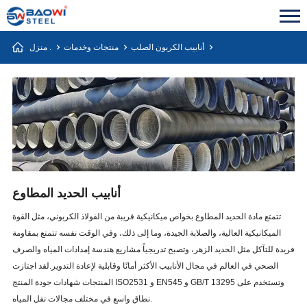
أنابيب الكربون الصلب
منتجات وخدمات
منزل .
أنابيب الحديد المطاوع
تتمتع مادة الحديد المطاوع بخواص ميكانيكية قريبة من الفولاذ الكربوني، مثل القوة
الميكانيكية العالية، والصلابة الجيدة، وما إلى ذلك، وفي الوقت نفسه تتمتع بمقاومة
فريدة للتآكل مثل الحديد الزهر، وتصبح تدريجياً مشاريع هندسة إمدادات المياه والصرف
الصحي في العالم في مجال الأنابيب الأكثر أمانًا وقابلية لإعادة التدوير.لقد اجتازت
المنتجات شهادات جودة المنتج ISO2531 و EN545 و GB/T 13295 وتستخدم على
نطاق واسع في مختلف مجالات نقل المياه.