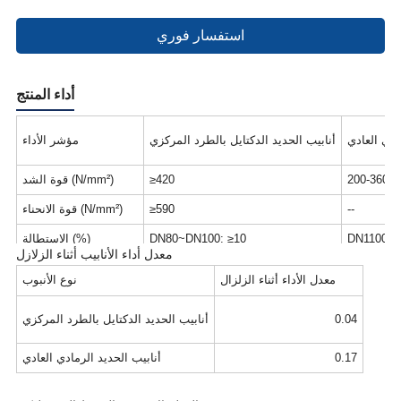
استفسار فوري
أداء المنتج
ادي العادي
أنابيب الحديد الدكتايل بالطرد المركزي
مؤشر الأداء
200-360
≥420
قوة الشد (N/mm²)
--
≥590
قوة الانحناء (N/mm²)
DN1100~D
DN80~DN100: ≥10
الاستطالة (%)
معدل أداء الأنابيب أثناء الزلازل
10⁴
حوالي 161×10⁴
معامل المرونة (N/mm²)
معدل الأداء أثناء الزلزال
نوع الأنبوب
مهمل
≤230
الصلابة (HB)
0.04
أنابيب الحديد الدكتايل بالطرد المركزي
0.17
أنابيب الحديد الرمادي العادي
0.17
أنابيب البلاستيك