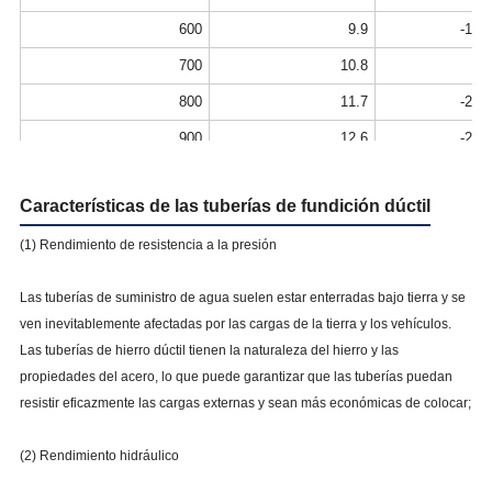
600
9.9
-1.9
700
10.8
-2
800
11.7
-2.1
900
12.6
-2.2
1000
13.5
-2.3
Características de las tuberías de fundición dúctil
1100
14.4
-2.4
(
1) Rendimiento de resistencia a la presión
1200
15.3
-2.5
1400
17.1
-2.7
Las tuberías de suministro de agua suelen estar enterradas bajo tierra y se
1500
18
-2.8
ven inevitablemente afectadas por las cargas de la tierra y los vehículos.
Las tuberías de hierro dúctil tienen la naturaleza del hierro y las
1600
18.9
-2.9
propiedades del acero, lo que puede garantizar que las tuberías puedan
1800
20.7
-3.1
resistir eficazmente las cargas externas y sean más económicas de colocar;
2000
22.5
-3.3
(2) Rendimiento hidráulico
2200
24.3
-3.5