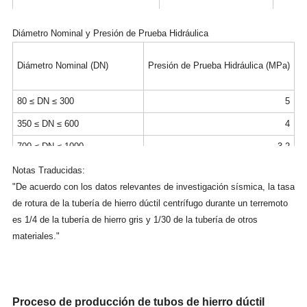
Tubería de Plástico
1.17
Diámetro Nominal y Presión de Prueba Hidráulica
Tubería de Acero
1.24
Diámetro Nominal (DN)
Presión de Prueba Hidráulica (MPa)
80 ≤ DN ≤ 300
5
350 ≤ DN ≤ 600
4
700 ≤ DN ≤ 1000
3.2
1100 ≤ DN ≤ 2000
2.5
Notas Traducidas:
"De acuerdo con los datos relevantes de investigación sísmica, la tasa
2200 ≤ DN ≤ 2600
1.8
de rotura de la tubería de hierro dúctil centrífugo durante un terremoto
es 1/4 de la tubería de hierro gris y 1/30 de la tubería de otros
materiales."
Proceso de producción de tubos de hierro dúctil