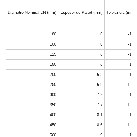
Diámetro Nominal DN (mm)
Espesor de Pared (mm)
Tolerancia (mm)
80
6
-1.3
100
6
-1.3
125
6
-1.3
150
6
-1.3
200
6.3
-1.5
250
6.8
-1.55
300
7.2
-1.6
350
7.7
-1.65
400
8.1
-1.7
450
8.6
-1.75
500
9
-1.8