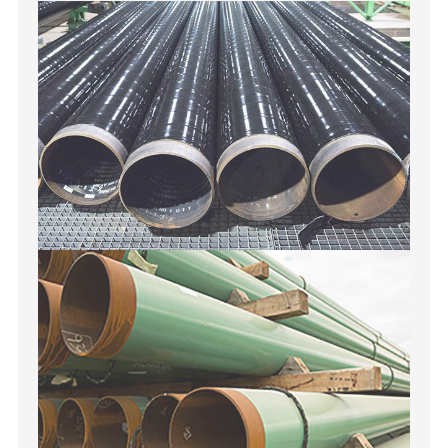
cemento. Estos recubrimientos se utilizan ampliamente para
proteger los tubos de acero, las barras de acero y varias conexiones
de tuberías utilizadas en la construcción de tuberías. Esta capa
protectora de recubrimiento ayuda a prevenir la corrosión, que
puede causar fugas en paredes de acero, interrupciones de servicio
e incluso explosiones. El rango de tamaño de las tuberías para
estos servicios suele ser de 1 / 8 "de diámetro exterior o más.
Tradicionalmente, este servicio es específico del pedido.