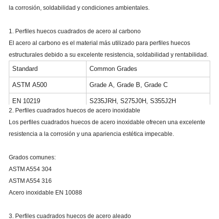
la corrosión, soldabilidad y condiciones ambientales.
1. Perfiles huecos cuadrados de acero al carbono
El acero al carbono es el material más utilizado para perfiles huecos
estructurales debido a su excelente resistencia, soldabilidad y rentabilidad.
Standard
Common Grades
ASTM A500
Grade A, Grade B, Grade C
EN 10219
S235JRH, S275J0H, S355J2H
2. Perfiles cuadrados huecos de acero inoxidable
EN 10210
S355NH, S420NH
Los perfiles cuadrados huecos de acero inoxidable ofrecen una excelente
GB/T 6728
Q235, Q355
resistencia a la corrosión y una apariencia estética impecable.
Grados comunes:
ASTM A554 304
ASTM A554 316
Acero inoxidable EN 10088
3. Perfiles cuadrados huecos de acero aleado