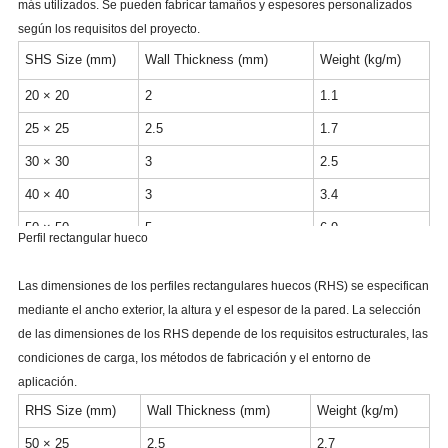
más utilizados. Se pueden fabricar tamaños y espesores personalizados
según los requisitos del proyecto.
SHS Size (mm)
Wall Thickness (mm)
Weight (kg/m)
20 × 20
2
1.1
25 × 25
2.5
1.7
30 × 30
3
2.5
40 × 40
3
3.4
50 × 50
5
6.9
Perfil rectangular hueco
60 × 60
6
9.9
Las dimensiones de los perfiles rectangulares huecos (RHS) se especifican
70 × 70
3.6
7.4
mediante el ancho exterior, la altura y el espesor de la pared. La selección
80 × 80
6
14
de las dimensiones de los RHS depende de los requisitos estructurales, las
condiciones de carga, los métodos de fabricación y el entorno de
100 × 100
6
17.8
aplicación.
150 × 150
8
35
RHS Size (mm)
Wall Thickness (mm)
Weight (kg/m)
50 × 25
2.5
2.7