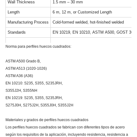
Wall Thickness
1.5 mm – 30 mm
Length
6 m, 12 m, or Customized Length
Manufacturing Process
Cold-formed welded, hot-finished welded
Standards
EN 10219, EN 10210, ASTM A500, GOST 302
Steel Grades
S235, S275, S355 (EN); ASTM A500 Grade B, 
Norma para perfiles huecos cuadrados:
Surface Treatment
Black steel, hot-dip galvanized, painted, powde
ASTM A500 Grado B,
ASTM A513 (1020-1026)
End Treatment
Plain ends, beveled ends, cut-to-length, drilled
ASTM A36 (A36)
EN 10210: S235, S355, S235JRH,
S355J2H, S355NH
EN 10219: S235, S355, S235JRH,
S275J0H, S275J2H, S355J0H, S355J2H
Materiales y grados de perfiles huecos cuadrados
Los perfiles huecos cuadrados se fabrican con diferentes tipos de acero
según los requisitos de la aplicación, incluyendo resistencia, resistencia a