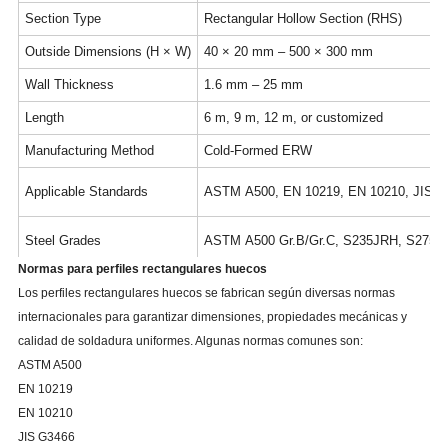
Section Type
Rectangular Hollow Section (RHS)
Outside Dimensions (H × W)
40 × 20 mm – 500 × 300 mm
Wall Thickness
1.6 mm – 25 mm
Length
6 m, 9 m, 12 m, or customized
Manufacturing Method
Cold-Formed ERW
Applicable Standards
ASTM A500, EN 10219, EN 10210, JIS G
Steel Grades
ASTM A500 Gr.B/Gr.C, S235JRH, S275J
Normas para perfiles rectangulares huecos
Surface Finish
Black, Oiled, Painted, Pre-Galvanized, H
Los perfiles rectangulares huecos se fabrican según diversas normas
internacionales para garantizar dimensiones, propiedades mecánicas y
Ends
Plain Ends
calidad de soldadura uniformes. Algunas normas comunes son:
ASTM A500
Inspection
Chemical Analysis, Tensile Test, Yield St
EN 10219
EN 10210
JIS G3466