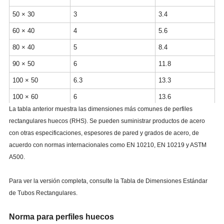
50 × 30
3
3.4
60 × 40
4
5.6
80 × 40
5
8.4
90 × 50
6
11.8
100 × 50
6.3
13.3
100 × 60
6
13.6
La tabla anterior muestra las dimensiones más comunes de perfiles
120 × 80
8
22.6
rectangulares huecos (RHS). Se pueden suministrar productos de acero
150 × 100
6.3
23.1
con otras especificaciones, espesores de pared y grados de acero, de
acuerdo con normas internacionales como EN 10210, EN 10219 y ASTM
200 × 100
10
43.1
A500.
250 × 150
12
69.6
300 × 200
12
89
Para ver la versión completa, consulte la Tabla de Dimensiones Estándar
de Tubos Rectangulares.
Norma para perfiles huecos