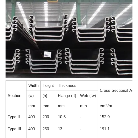
Width
Height
Thickness
Cross Sectional Area
Section
(w)
(h)
Flange (tf)
Web (tw)
mm
mm
mm
mm
cm2/m
Type II
400
200
10.5
-
152.9
Type III
400
250
13
-
191.1