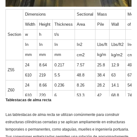
Dimensions
Sectional
Mass
Mom
Width
Height
Thickness
Area
Pile
Wall
of ine
Section
w
h
t/s
In
In
In
In2
Lbs/ft
Lbs/ft2
In4/ft
mm
mm
mm
2
kg/m
2
4
cm
kg/m
cm
24
8.64
0.217
7.57
25.8
12.9
49.7
Z55
610
219
5.5
48.8
38.4
63
6790
24
8.66
0.236
8.26
28.2
14.1
54.2
Z60
610
220
6
53.3
42
68.8
7400
Tablestacas de alma recta
24
8.68
0.256
8.95
30.6
15.3
58.7
Z65
Las tablestacas de alma recta se utilizan comúnmente para construir
610
220
6.5
57.7
45.5
74.7
8010
estructuras cilíndricas cerradas y se aplican ampliamente en estructuras
24
8.7
0.276
9.64
33
16.5
63.2
temporales o permanentes, como ataguías, muelles e ingeniería portuaria.
Z70
610
221
7
62.2
49.1
80.6
8630
Sus conexiones entrelazadas permiten una rotación de aproximadamente