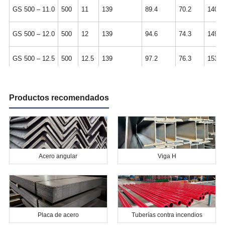
GS 500 – 11.0
500
11
139
89.4
70.2
140
GS 500 – 12.0
500
12
139
94.6
74.3
149
GS 500 – 12.5
500
12.5
139
97.2
76.3
153
GS 500 – 12.7
500
12.7
139
98.2
77.1
154
Productos recomendados
GS 500 – 13.0
500
13
140
100.6
79
158
Acero angular
Viga H
Placa de acero
Tuberías contra incendios