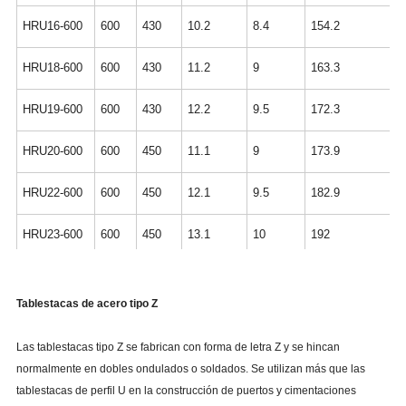
HRU16-600
600
430
10.2
8.4
154.2
HRU18-600
600
430
11.2
9
163.3
HRU19-600
600
430
12.2
9.5
172.3
HRU20-600
600
450
11.1
9
173.9
HRU22-600
600
450
12.1
9.5
182.9
HRU23-600
600
450
13.1
10
192
HRU26-600
600
452
14.2
9.7
206.8
Tablestacas de acero tipo Z
HRU28-600
600
454
15.2
10.1
216.1
Las tablestacas tipo Z se fabrican con forma de letra Z y se hincan
HRU30-600
600
456
16.2
10.5
225.6
normalmente en dobles ondulados o soldados. Se utilizan más que las
tablestacas de perfil U en la construcción de puertos y cimentaciones
HRU25-750
750
450
14.5
10.2
188