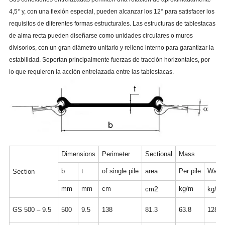
4,5° y, con una flexión especial, pueden alcanzar los 12° para satisfacer los
24
8.72
0.295
10.3
35.2
17.6
67.7
Z75
requisitos de diferentes formas estructurales. Las estructuras de tablestacas
610
221
7.5
66.5
52.4
85.9
9250
de alma recta pueden diseñarse como unidades circulares o muros
divisorios, con un gran diámetro unitario y relleno interno para garantizar la
estabilidad. Soportan principalmente fuerzas de tracción horizontales, por
lo que requieren la acción entrelazada entre las tablestacas.
Dimensions
Perimeter
Sectional
Mass
b
t
of single pile
area
Per pile
Wall
Section
mm
mm
cm
2
kg/m
cm
kg/m
GS 500 – 9.5
500
9.5
138
81.3
63.8
128