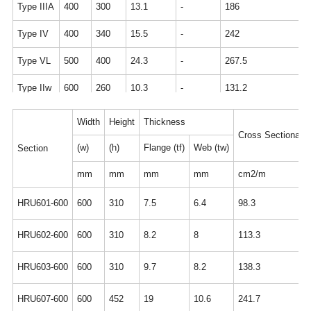
Type IIIA
400
300
13.1
-
186
Type IV
400
340
15.5
-
242
Type VL
500
400
24.3
-
267.5
Type IIw
600
260
10.3
-
131.2
Type IIIw
600
360
13.4
-
173.2
Width
Height
Thickness
Cross Sectional A
Type IVw
600
420
18
-
225.5
(w)
(h)
Flange (tf)
Web (tw)
Section
Type VIL
500
450
27.6
-
305.7
mm
mm
mm
mm
cm2/m
HRU601-600
600
310
7.5
6.4
98.3
HRU602-600
600
310
8.2
8
113.3
HRU603-600
600
310
9.7
8.2
138.3
HRU607-600
600
452
19
10.6
241.7