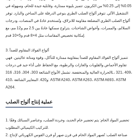
0.05% إلى 0.25% من الكربون. تتميز بليونة ممتازة، وقابلية جيدة للحام، وسهولة في
التشغيل الآلي. تتوفر ألواح الصلب الطري بنوعي الدرفلة على الساخن والبارد. توفر
ألواح الصلب الطري المضلعة مقاومة للانزلاق، وتُستخدم عادةً في المنصات، ودرجات
السلالم، والممرات، وأحواض الشاحنات. يتراوح سمكها عادةً بين 2.5 مم و12 مم، مع
إمكانية تخصيص المقاسات مثل 4×8 قدم و5×10 قدم.
3. ألواح الفولاذ المقاوم للصدأ
تتميز ألواح الفولاذ المقاوم للصدأ بمقاومة ممتازة للتآكل، وقوة ومتانة عاليتين. فهي
تقاوم الأحماض والقلويات والغازات والرطوبة، مع الحفاظ على أداء جيد في درجات
الحرارة العالية والمنخفضة. تشمل الأنواع الشائعة 303، 304، 316، 316L، 321، 409،
410، و420. المعايير الشائعة: ASTM A240، ASTM A263، ASTM A693، ASTM
A264.
عملية إنتاج ألواح الصلب
1. تحضير المواد الخام: يتم تحضير خام الحديد، وخردة الصلب، وعناصر السبائك وفقًا
للتركيب الكيميائي المطلوب.
2. صناعة الصلب: تُصهر المواد الخام في فرن صهر أو فرن القوس الكهربائي لإنتاج