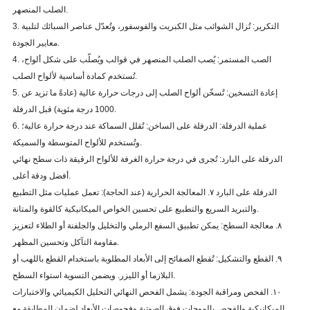
الصلب المنصهر.
3. التكرير: تُزال الشوائب مثل الكبريت والفوسفور، وتُعدّل عناصر السبائك لتلبية
معايير الجودة.
4. الصب المستمر: يُصب الصلب المنصهر في قوالب ويُصلّب على شكل ألواح،
تُستخدم كمادة أساسية لألواح الصلب.
5. إعادة التسخين: تُسخّن ألواح الصلب إلى درجات حرارة عالية (عادةً ما تزيد عن
1000 درجة مئوية) قبل الدرفلة.
6. عملية الدرفلة: الدرفلة على الساخن: تُقلل السماكة عند درجة حرارة عالية؛
وتُستخدم للألواح المتوسطة والسميكة.
الدرفلة على البارد: تُجرى في درجة حرارة الغرفة للألواح الرقيقة ذات سطح نهائي
أفضل ودقة أعلى.
الدرفلة على البارد ٧. المعالجة الحرارية (عند الحاجة): تعمل عمليات مثل التطبيع
والتبريد السريع والتطبيع على تحسين الخواص الميكانيكية كالقوة والمتانة.
٨. معالجة السطح: يمكن تطبيق السفع الرملي والتخليل والجلفنة أو الطلاء لتعزيز
مقاومة التآكل وتحسين المظهر.
٩. القطع والتشكيل: تُقطع الصفائح إلى الأبعاد المطلوبة باستخدام القطع باللهب أو
البلازما أو الليزر. ويضمن التسوية استواء السطح.
١٠. الفحص ومراقبة الجودة: يشمل الفحص النهائي التحليل الكيميائي والاختبارات
الميكانيكية والفحص بالموجات فوق الصوتية وفحوصات الأبعاد لضمان المطابقة مع