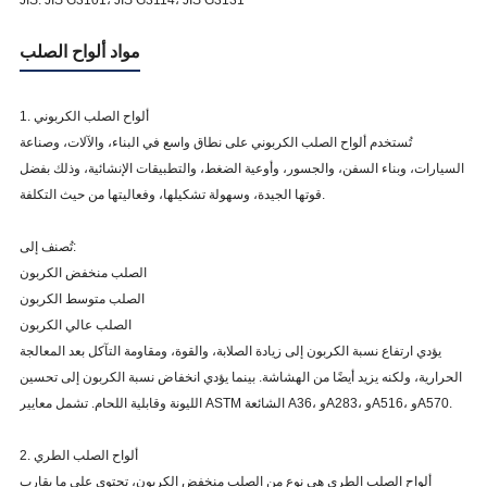
JIS: JIS G3101، JIS G3114، JIS G3131
مواد ألواح الصلب
1. ألواح الصلب الكربوني
تُستخدم ألواح الصلب الكربوني على نطاق واسع في البناء، والآلات، وصناعة
السيارات، وبناء السفن، والجسور، وأوعية الضغط، والتطبيقات الإنشائية، وذلك بفضل
قوتها الجيدة، وسهولة تشكيلها، وفعاليتها من حيث التكلفة.
تُصنف إلى:
الصلب منخفض الكربون
الصلب متوسط الكربون
الصلب عالي الكربون
يؤدي ارتفاع نسبة الكربون إلى زيادة الصلابة، والقوة، ومقاومة التآكل بعد المعالجة
الحرارية، ولكنه يزيد أيضًا من الهشاشة. بينما يؤدي انخفاض نسبة الكربون إلى تحسين
الليونة وقابلية اللحام. تشمل معايير ASTM الشائعة A36، وA283، وA516، وA570.
2. ألواح الصلب الطري
ألواح الصلب الطري هي نوع من الصلب منخفض الكربون، تحتوي على ما يقارب