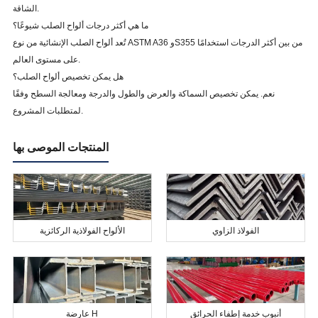
الشاقة.
ما هي أكثر درجات ألواح الصلب شيوعًا؟
تُعد ألواح الصلب الإنشائية من نوع ASTM A36 وS355 من بين أكثر الدرجات استخدامًا
على مستوى العالم.
هل يمكن تخصيص ألواح الصلب؟
نعم. يمكن تخصيص السماكة والعرض والطول والدرجة ومعالجة السطح وفقًا
لمتطلبات المشروع.
المنتجات الموصى بها
الفولاذ الزاوي
الألواح الفولاذية الركائزية
أنبوب خدمة إطفاء الحرائق
عارضة H