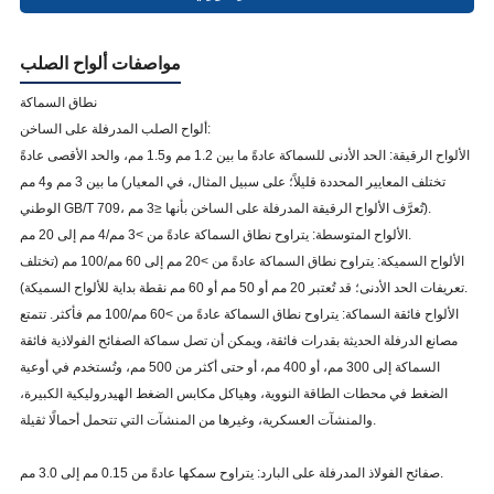
مواصفات ألواح الصلب
نطاق السماكة
ألواح الصلب المدرفلة على الساخن:
الألواح الرقيقة: الحد الأدنى للسماكة عادةً ما بين 1.2 مم و1.5 مم، والحد الأقصى عادةً
ما بين 3 مم و4 مم (تختلف المعايير المحددة قليلاً؛ على سبيل المثال، في المعيار
الوطني GB/T 709، تُعرَّف الألواح الرقيقة المدرفلة على الساخن بأنها ≤3 مم).
الألواح المتوسطة: يتراوح نطاق السماكة عادةً من >3 مم/4 مم إلى 20 مم.
الألواح السميكة: يتراوح نطاق السماكة عادةً من >20 مم إلى 60 مم/100 مم (تختلف
تعريفات الحد الأدنى؛ قد تُعتبر 20 مم أو 50 مم أو 60 مم نقطة بداية للألواح السميكة).
الألواح فائقة السماكة: يتراوح نطاق السماكة عادةً من >60 مم/100 مم فأكثر. تتمتع
مصانع الدرفلة الحديثة بقدرات فائقة، ويمكن أن تصل سماكة الصفائح الفولاذية فائقة
السماكة إلى 300 مم، أو 400 مم، أو حتى أكثر من 500 مم، وتُستخدم في أوعية
الضغط في محطات الطاقة النووية، وهياكل مكابس الضغط الهيدروليكية الكبيرة،
والمنشآت العسكرية، وغيرها من المنشآت التي تتحمل أحمالًا ثقيلة.
صفائح الفولاذ المدرفلة على البارد: يتراوح سمكها عادةً من 0.15 مم إلى 3.0 مم.