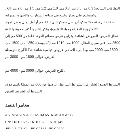
النطاقات الشائعة: 0.3 مم، 0.5 مم، 0.8 مم، 1.0 مم، 1.2 مم، 1.5 مم، 2.0 مم، إلخ،
وتُستخدم على نطاق واسع في صناعة السيارات والأجهزة المنزلية.
الصفائح الرقيقة جدًا: يمكن أن يصل سمكها إلى 0.10 مم أو أقل (مثل بعض المواد
الإلكترونية الدقيقة ومواد التغليف)، ولكن إنتاجها أكثر صعوبة وتكلفة.
نطاق العرض: العروض الشائعة: يتراوح عرض صفائح الفولاذ عادةً من 600 مم إلى
2500 مم. على سبيل المثال: 1000 مم، 1219 مم (48 بوصة)، 1250 مم، 1500 مم،
1800 مم، 2000 مم، وما إلى ذلك، هي عروض قياسية شائعة جدًا للألواح متوسطة
العرض: حوالي 1800 مم - 3000 مم.
اللوح العريض: حوالي 3000 مم - 4000 مم.
الشريط الضيق: يُشار إلى الشرائط التي يقل عرضها عن 600 مم عمومًا باسم فولاذ
الشريط أو الشريط الضيق.
معايير التنفيذ
ASTM: ASTM A36، ASTM A516، ASTM A572
EN: EN 10025، EN 10028، EN 10149