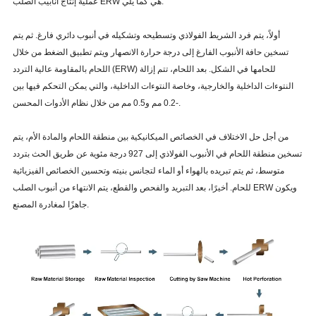
عملية إنتاج أنابيب الصلب ERW هي كما يلي:
أولاً، يتم فرد الشريط الفولاذي وتسطيحه وتشكيله في أنبوب دائري فارغ. ثم يتم
تسخين حافة الأنبوب الفارغ إلى درجة حرارة الانصهار ويتم تطبيق الضغط من خلال
اللحام بالمقاومة عالية التردد (ERW) للحامها في الشكل. بعد اللحام، تتم إزالة
النتوءات الداخلية والخارجية، وخاصة النتوءات الداخلية، والتي يمكن التحكم فيها بين
-0.2 مم و0.5 مم من خلال نظام الأدوات المحسن.
من أجل حل الاختلاف في الخصائص الميكانيكية بين منطقة اللحام والمادة الأم، يتم
تسخين منطقة اللحام في الأنبوب الفولاذي إلى 927 درجة مئوية عن طريق الحث بتردد
متوسط، ثم يتم تبريده بالهواء أو الماء لتجانس بنيته وتحسين الخصائص الفيزيائية
للحام. أخيرًا، بعد التبريد والفحص والقطع، يتم الانتهاء من أنبوب الصلب ERW ويكون
جاهزًا لمغادرة المصنع.