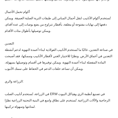
أكوام تحمل الأحمال
تُستخدم أكوام الأنابيب لنقل أحمال المباني إلى طبقات التربة الصلبة العميقة. ويمكن
دفعها إلى نهايات مفتوحة أو مغلقة، بأقطار تتراوح من بضع بوصات إلى عدة أقدام،
ويمكن توصيلها بأطوال مئات الأقدام.
التعدين
في صناعة التعدين، غالبًا ما تُستخدم الأنابيب الفولاذية لبناء أعمدة التهوية لدعم أنشطة
التعدين في أعماق الأرض. ونظرًا للاختيار الغني لأقطار الأنابيب وسمكها، فقد أصبحت
المادة المفضلة لبناء أعمدة التهوية. ويمكن توفيرها في أقسام وتوصيلها بسهولة،
ويمكن أن تساعد حلقات الدعم في الحفاظ على سمك الأنبوب.
الزراعة والري:
في الزراعة، تُستخدم أنابيب الصلب ERW في تصنيع أنظمة الري وهياكل البيوت
الزجاجية والآلات الزراعية. تُستخدم على نطاق واسع في البنية التحتية الزراعية نظرًا
لمتانتها وسهولة تركيبها.