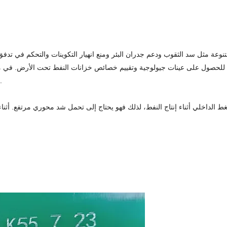
نوعة مثل سد الثقوب ودعم جدران البئر ومنع انهيار التكوينات والتحكم في تدف
ب للحصول على عينات جيولوجية وتقييم خصائص خزانات النفط تحت الأرض. في مرحل
تدفق البئر. في مرحلة النقل، تُستخدم الأنابيب لنقل النفط والغاز ا