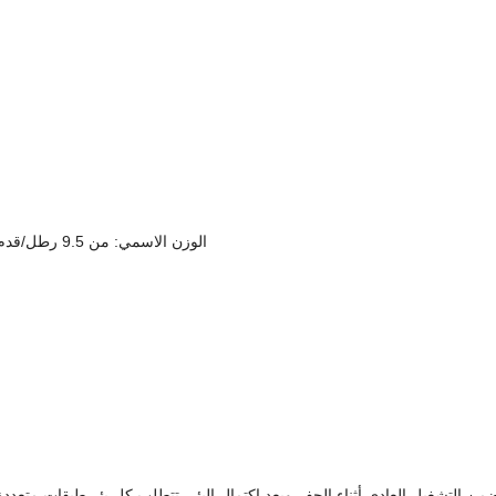
الوزن الاسمي: من 9.5 رطل/قدم إلى 169 رطل/قدم، من 9.5 جزء في المليون إلى 169 جزء في المليون
 يضمن التشغيل العادي أثناء الحفر وبعد اكتمال البئر. تتطلب كل بئر طبقات متعد