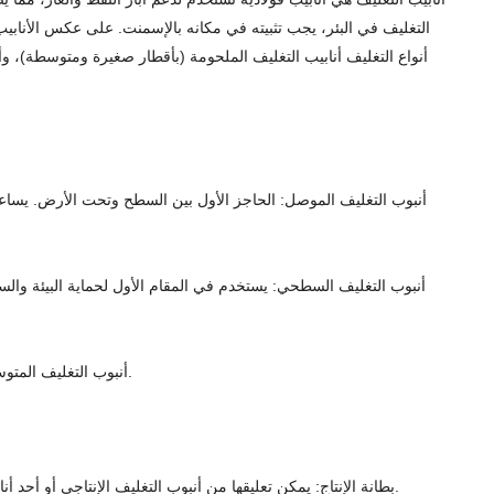
أنواع التغليف أنابيب التغليف الملحومة (بأقطار صغيرة ومتوسطة)، و
أنبوب التغليف الموصل: الحاجز الأول بين السطح وتحت الأرض. يساعد ع
أنبوب التغليف السطحي: يستخدم في المقام الأول لحماية البيئة والس
أنبوب التغليف المتوسط: غير مطلوب لجميع أنواع إنتاج النفط والغاز. إذا تم استخدامه، يتم وضعه بين الغلاف السطحي وغلاف الإنتاج. تتراوح الأحجام من 13 3/8 إلى 16 بوصة.
بطانة الإنتاج: يمكن تعليقها من أنبوب التغليف الإنتاجي أو أحد أنابيب التغليف السابقة. تساعد البطانة بشكل كبير في تقليل التكاليف حيث لا تحتاج إلى تمديد عمق البئر بالكامل. يمكن ثقبها مسبقًا لتوفير الوقت والتكاليف.