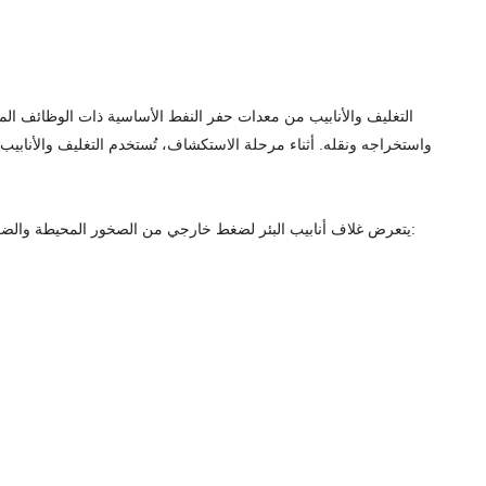
التغليف والأنابيب من معدات حفر النفط الأساسية ذات الوظائف المت
واستخراجه ونقله. أثناء مرحلة الاستكشاف، تُستخدم التغليف والأنابي
يتعرض غلاف أنابيب البئر لضغط خارجي من الصخور المحيطة والضغط الداخلي أثناء إنتاج النفط، لذلك فهو يحتاج إلى تحمل شد محوري مرتفع. أثناء عملية الحفر، يكون غلاف أنابيب البئر الجيد مفيدًا جدًا في الجوانب التالية: