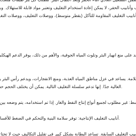
أنابيب التغليف المقاومة للتآكل (بقطر متوسط)، ووصلات التغليف، ووصلات التغل
لى منع انهيار البئر وتلوث المياه الجوفية، والأهم من ذلك، يوفر الدعم الهيك
لامة. يساعد في عزل مناطق المياه العذبة، ومنع الانفجارات، ويدعم رأس البئر 
العالية جدًا. إنها تدعم سلسلة التغليف التالية. يمكن أن يختلف الحجم حسب التطبيق، ولكن حجم التغليف السطحي الأكثر شيوعًا هو 13 3/8 بوصة.
أنابيب التغليف الإنتاجية: توفر سلامة البنية والتحكم في الضغط للأقسام الحاملة للهيدروكربونات، والتي تستخدم بشكل أساسي أثناء إنتاج النفط.