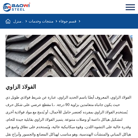
قسم جوفاء
منتجات وخدمات
منزل .
الفولاذ الزاوي
الفولاذ الزاوي، المعروف أيضًا باسم الحديد الزاوي، عبارة عن شريط فولاذي طويل ذي
مقطع عرضي على شكل حرف L، حيث يكون جانباه متعامدين بزاوية 90 درجة.
يُستخدم الفولاذ الزاوي بمفرده كعنصر حامل للأحمال، أو يُدمج مع مواد فولاذية أخرى
لتشكيل هياكل داعمة أو وصلات متنوعة. يتميز الفولاذ الزاوي بقابلية جيدة للحام،
وقدرة عالية على التشوه اللدن، وقوة ميكانيكية عالية، ويُستخدم على نطاق واسع في
هياكل المباني والمنشآت الهندسية، وهو مناسب لهياكل المصانع والجسور وأبراج نقل