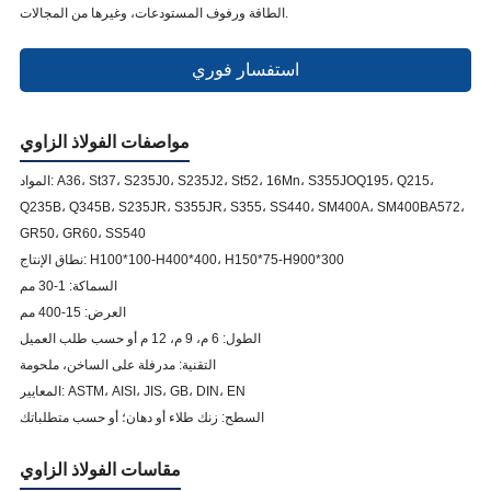
الطاقة ورفوف المستودعات، وغيرها من المجالات.
استفسار فوري
مواصفات الفولاذ الزاوي
المواد: A36، St37، S235J0، S235J2، St52، 16Mn، S355JOQ195، Q215،
Q235B، Q345B، S235JR، S355JR، S355، SS440، SM400A، SM400BA572،
GR50، GR60، SS540
نطاق الإنتاج: H100*100-H400*400، H150*75-H900*300
السماكة: 1-30 مم
العرض: 15-400 مم
الطول: 6 م، 9 م، 12 م أو حسب طلب العميل
التقنية: مدرفلة على الساخن، ملحومة
المعايير: ASTM، AISI، JIS، GB، DIN، EN
السطح: زنك طلاء أو دهان؛ أو حسب متطلباتك
مقاسات الفولاذ الزاوي