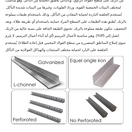
من الزنك على سطح الفولاذ الزاوي، وبالتالي تحقيق الحماية من التآكل. وهو مناسب
لمختلف البيئات الحمضية القوية، ورذاذ القلويات، وغيرها من البيئات شديدة التآكل.
تُستخدم الجلفنة الباردة لحماية المعادن من التآكل، وذلك باستخدام طبقات مملوءة
بالزنك. تُطبق هذه الطبقات على السطح المراد حمايته باستخدام أي طريقة طلاء، وبعد
التجفيف، تتكون طبقة مملوءة بالزنك. تحتوي الطبقة الجافة على نسبة عالية من الزنك
(تصل إلى 95%). وهي مناسبة لأعمال الترميم (أي أنه أثناء أعمال الترميم، لا يلزم
سوى إصلاح المناطق المتضررة من سطح الفولاذ المحمي قبل إعادة الطلاء). يُستخدم
الجلفنة على البارد لحماية مختلف المنتجات والهياكل الفولاذية من التآكل.