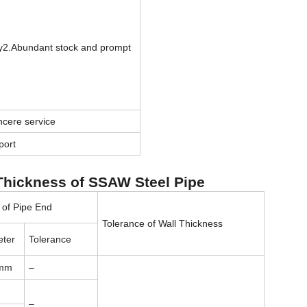
ity2.Abundant stock and prompt
ncere service
port
 Thickness of SSAW Steel Pipe
 of Pipe End
Tolerance of Wall Thickness
eter
Tolerance
mm
–
–