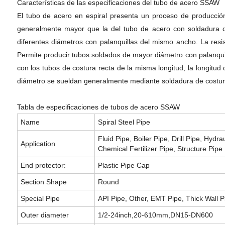
Características de las especificaciones del tubo de acero SSAW
El tubo de acero en espiral presenta un proceso de producción 
generalmente mayor que la del tubo de acero con soldadura d
diferentes diámetros con palanquillas del mismo ancho. La res
Permite producir tubos soldados de mayor diámetro con palanqu
con los tubos de costura recta de la misma longitud, la longitu
diámetro se sueldan generalmente mediante soldadura de costura
Tabla de especificaciones de tubos de acero SSAW
Name
Spiral Steel Pipe
Fluid Pipe, Boiler Pipe, Drill Pipe, Hydr
Application
Chemical Fertilizer Pipe, Structure Pipe
End protector:
Plastic Pipe Cap
Section Shape
Round
Special Pipe
API Pipe, Other, EMT Pipe, Thick Wall P
Outer diameter
1/2-24inch,20-610mm,DN15-DN600