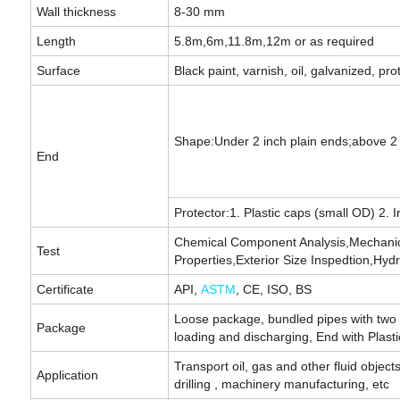
Wall thickness
8-30 mm
Length
5.8m,6m,11.8m,12m or as required
Surface
Black paint, varnish, oil, galvanized, pr
Shape:Under 2 inch plain ends;above 2 
End
Protector:1. Plastic caps (small OD) 2. 
Chemical Component Analysis,Mechanica
Test
Properties,Exterior Size Inspedtion,Hydro
Certificate
API,
ASTM
, CE, ISO, BS
Loose package, bundled pipes with two s
Package
loading and discharging, End with Plasti
Transport oil, gas and other fluid objects 
Application
drilling , machinery manufacturing, etc