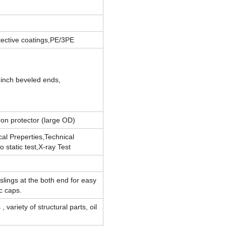
otective coatings,PE/3PE
inch beveled ends,
Iron protector (large OD)
l Preperties,Technical
 static test,X-ray Test
lings at the both end for easy
c caps.
, variety of structural parts, oil