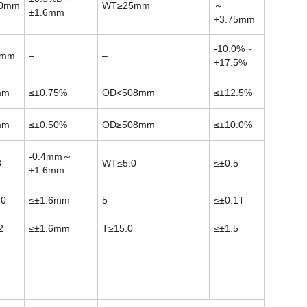
30mm
WT≥25mm
～
±1.6mm
+3.75mm
-10.0%～
0mm
–
–
+17.5%
mm
≤±0.75%
OD<508mm
≤±12.5%
mm
≤±0.50%
OD≥508mm
≤±10.0%
-0.4mm～
3
WT≤5.0
≤±0.5
+1.6mm
10
≤±1.6mm
5
≤±0.1T
2
≤±1.6mm
T≥15.0
≤±1.5
–
–
–
–
–
–