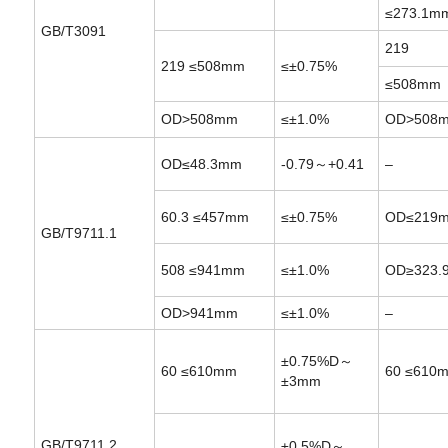
≤273.1m
GB/T3091
219
219 ≤508mm
≤±0.75%
≤508mm
OD>508mm
≤±1.0%
OD>508
OD≤48.3mm
-0.79～+0.41
–
60.3
≤457mm
≤±0.75%
OD≤219
GB/T9711.1
508
≤941mm
≤±1.0%
OD≥323.
OD>941mm
≤±1.0%
–
±0.75%D～
60
≤610mm
60
≤610
±3mm
GB/T9711.2
±0.5%D～