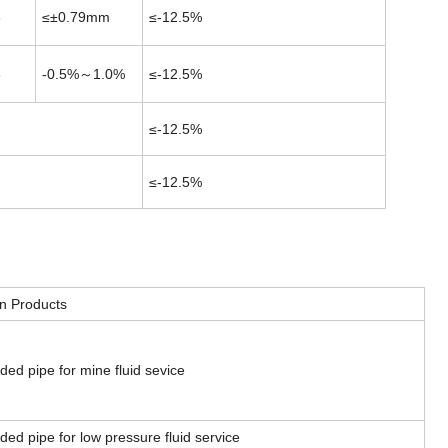
3
≤±0.79mm
≤-12.5%
3
-0.5%～1.0%
≤-12.5%
≤-12.5%
≤-12.5%
n Products
ded pipe for mine fluid sevice
ded pipe for low pressure fluid service