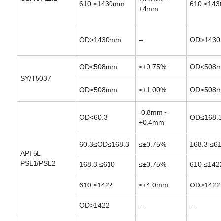
610
≤1430mm
610
≤14
±4mm
OD>1430mm
–
OD>143
OD<508mm
≤±0.75%
OD<508
SY/T5037
OD≥508mm
≤±1.00%
OD≥508
-0.8mm～
OD<60.3
OD≤168.
+0.4mm
60.3≤OD≤168.3
≤±0.75%
168.3
≤6
API 5L
PSL1/PSL2
168.3
≤610
≤±0.75%
610
≤142
610
≤1422
≤±4.0mm
OD>1422
OD>1422
–
–