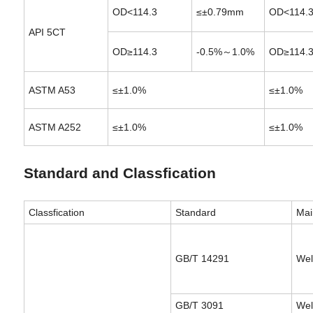
OD<114.3
≤±0.79mm
OD<114.
API 5CT
OD≥114.3
-0.5%～1.0%
OD≥114.
ASTM A53
≤±1.0%
≤±1.0%
ASTM A252
≤±1.0%
≤±1.0%
Standard and Classfication
Classfication
Standard
Mai
GB/T 14291
Wel
GB/T 3091
Wel