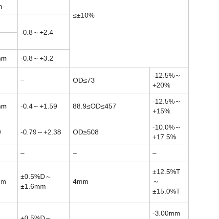
m
≤±10%
-0.8～+2.4
mm
-0.8～+3.2
-12.5%～
–
OD≤73
+20%
-12.5%～
mm
-0.4～+1.59
88.9≤OD≤457
+15%
-10.0%～
9
-0.79～+2.38
OD≥508
+17.5%
–
–
–
±12.5%T
±0.5%D～
mm
4mm
～
±1.6mm
±15.0%T
-3.00mm
±0.5%D～