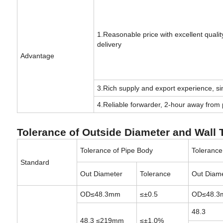
1.Reasonable price with excellent qual
delivery
Advantage
3.Rich supply and export experience, si
4.Reliable forwarder, 2-hour away from 
Tolerance of Outside Diameter and Wall
Tolerance of Pipe Body
Tolerance
Standard
Out Diameter
Tolerance
Out Diam
OD≤48.3mm
≤±0.5
OD≤48.3
48.3
48.3 ≤219mm
≤±1.0%