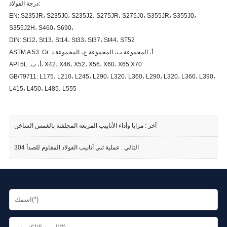
درجة الفولاذ:
EN: S235JR، S235J0، S235J2، S275JR، S275J0، S355JR، S355J0،
S355J2H، S460، S690،
DIN: St12، St13، St14، St33، St37، St44، ST52
ASTM A 53: Gr. أ، المجموعة ب، المجموعة ج، المجموعة د
API 5L: أ، ب، X42، X46، X52، X56، X60، X65 X70
GB/T9711: L175، L210، L245، L290، L320، L360، L290، L320، L360، L390،
L415، L450، L485، L555
آخر :
مزايا وأداء الأنابيب المربعة المجلفنة بالغمس الساخن
التالي :
عملية ثني أنابيب الفولاذ المقاوم للصدأ 304