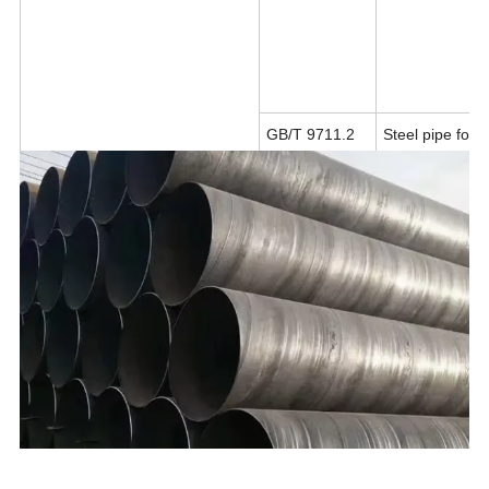
GB/T 9711.2
Steel pipe for 
API 5L PSL1/2
Line pipe
Casing
API 5CT
Steel pipe for 