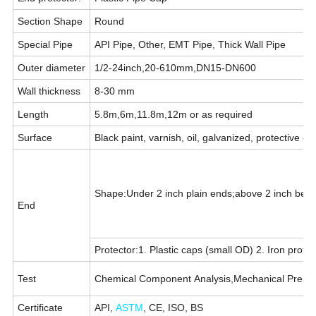
Section Shape
Round
Special Pipe
API Pipe, Other, EMT Pipe, Thick Wall Pipe
Outer diameter
1/2-24inch,20-610mm,DN15-DN600
Wall thickness
8-30 mm
Length
5.8m,6m,11.8m,12m or as required
Surface
Black paint, varnish, oil, galvanized, protective c
Shape:Under 2 inch plain ends;above 2 inch beve
End
Protector:1. Plastic caps (small OD) 2. Iron prote
Test
Chemical Component Analysis,Mechanical Prepertie
Certificate
API,
ASTM
, CE, ISO, BS