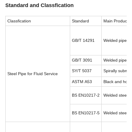
Standard and Classfication
ASTM A53
≤±1.0%
≤±1.0%
Classfication
Standard
Main Products
ASTM A252
≤±1.0%
≤±1.0%
GB/T 14291
Welded pipe for
GB/T 3091
Welded pipe for
SY/T 5037
Spirally submer
Steel Pipe for Fluid Service
ASTM A53
Black and hot-
BS EN10217-2
Welded steel ty
BS EN10217-5
Welded steel ty