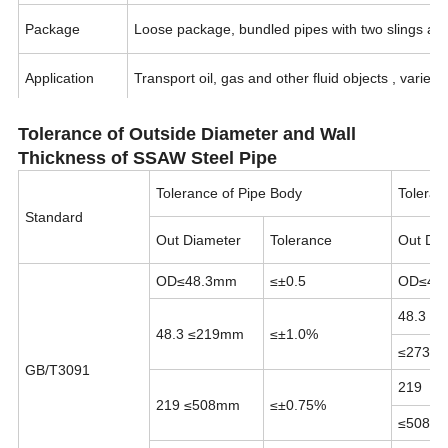
Package
Loose package, bundled pipes with two slings at t
Application
Transport oil, gas and other fluid objects , variety 
Tolerance of Outside Diameter and Wall
Thickness of SSAW Steel Pipe
1.Reasonable price with excellent quality2.Abund
Tolerance of Pipe Body
Toleran
Advantage
Standard
Out Diameter
Tolerance
Out Dia
3.Rich supply and export experience, sincere ser
OD≤48.3mm
≤±0.5
OD≤48
4.Reliable forwarder, 2-hour away from port
48.3
48.3 ≤219mm
≤±1.0%
≤273.
GB/T3091
219
219 ≤508mm
≤±0.75%
≤508m