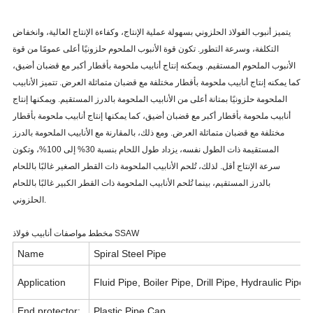
يتميز أنبوب الفولاذ الحلزوني بسهولة عملية الإنتاج، وكفاءة الإنتاج العالية، وانخفاض
التكلفة، وسرعة التطور. تكون قوة الأنبوب الملحوم حلزونيًا أعلى عمومًا من قوة
الأنبوب الملحوم المستقيم. ويمكنه إنتاج أنابيب ملحومة بأقطار أكبر مع قضبان أضيق،
كما يمكنه إنتاج أنابيب ملحومة بأقطار مختلفة مع قضبان متماثلة العرض. تتميز الأنابيب
الملحومة حلزونيًا بمتانة أعلى من الأنابيب الملحومة بالدرز المستقيم. ويمكنها إنتاج
أنابيب ملحومة بأقطار أكبر مع قضبان أضيق، كما يمكنها إنتاج أنابيب ملحومة بأقطار
مختلفة مع قضبان متماثلة العرض. ومع ذلك، بالمقارنة مع الأنابيب الملحومة بالدرز
المستقيمة ذات الطول نفسه، يزداد طول اللحام بنسبة 30% إلى 100%، وتكون
سرعة الإنتاج أقل. لذلك، تُلحم الأنابيب الملحومة ذات القطر الصغير غالبًا باللحام
بالدرز المستقيم، بينما تُلحم الأنابيب الملحومة ذات القطر الكبير غالبًا باللحام
الحلزوني.
مخطط مواصفات أنابيب فولاذ SSAW
Name
Spiral Steel Pipe
Application
Fluid Pipe, Boiler Pipe, Drill Pipe, Hydraulic Pipe
End protector:
Plastic Pipe Cap