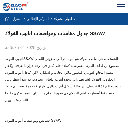
أخبار الشركة
المركز الإعلامي
منزل .
جدول مقاسات ومواصفات أنابيب الفولاذ SSAW
علامة:
تواريخ:2025-04-25
أنبوب الفولاذ SSAW المُستخدم في تغليف الفولاذ هو أنبوب فولاذي حلزوني اللحام،
مصنوع من لفائف الفولاذ الشريطية كمادة خام، يُبثق في درجة حرارة الغرفة، ويُلحم
بتقنية اللحام القوسي المغمور ثنائي الجانب والسلكي الآلي. يُدخل أنبوب الفولاذ
الحلزوني الفولاذ الشريطي إلى وحدة أنبوب اللحام، وبعد دحرجة عدة أسطوانات،
يتدحرج الفولاذ الشريطي تدريجيًا لتشكيل أنبوب دائري فارغ بفجوة مفتوحة. يتم ضبط
قوة ضغط أسطوانة البثق للتحكم في فجوة اللحام من 1 إلى 3 مم، ويكون طرفا
اللحام متساويين.
خصائص ومواصفات أنبوب الفولاذ SSAW