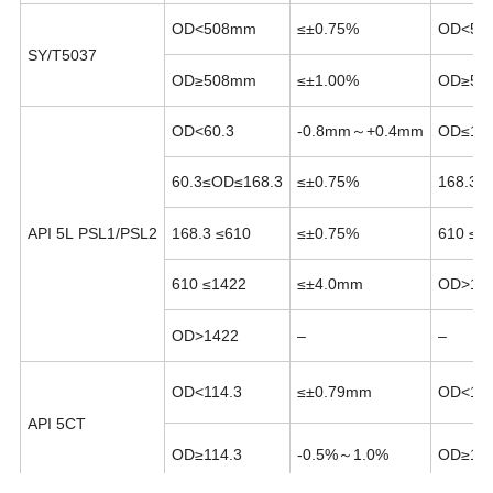
OD<508mm
≤±0.75%
OD<50
SY/T5037
OD≥508mm
≤±1.00%
OD≥50
OD<60.3
-0.8mm～+0.4mm
OD≤168
60.3≤OD≤168.3
≤±0.75%
168.3
≤
API 5L PSL1/PSL2
168.3
≤610
≤±0.75%
610
≤1
610
≤1422
≤±4.0mm
OD>14
OD>1422
–
–
OD<114.3
≤±0.79mm
OD<114
API 5CT
OD≥114.3
-0.5%～1.0%
OD≥114