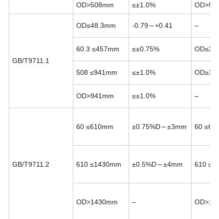
OD>508mm
≤±1.0%
OD>50
OD≤48.3mm
-0.79～+0.41
–
60.3
≤457mm
≤±0.75%
OD≤21
GB/T9711.1
508
≤941mm
≤±1.0%
OD≥323
OD>941mm
≤±1.0%
–
60
≤610mm
±0.75%D～±3mm
60
≤61
GB/T9711.2
610
≤1430mm
±0.5%D～±4mm
610
≤1
OD>1430mm
–
OD>14