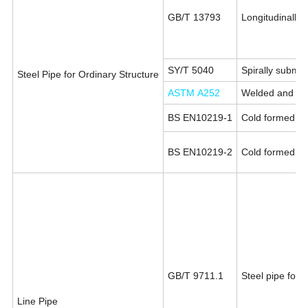
GB/T 13793
Longitudinally 
SY/T 5040
Spirally submer
Steel Pipe for Ordinary Structure
ASTM A252
Welded and sea
BS EN10219-1
Cold formed wel
BS EN10219-2
Cold formed wel
GB/T 9711.1
Steel pipe for 
Line Pipe