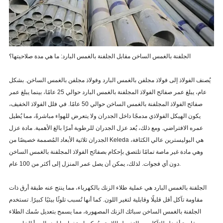
الجلفنة بالغمس الساخن مقابل الجلفنة بالغمس البارد: ما هي مدة صلاحيتها؟
يُصنف الفولاذ إلى فولاذ مجلفن بالغمس البارد وفولاذ مجلفن بالغمس الساخن. بشكل
عام، يبلغ عمر صفائح الفولاذ المجلفنة بالغمس البارد حوالي 25 عامًا، بينما يبلغ عمر
صفائح الفولاذ المجلفنة بالغمس الساخن حوالي 50 عامًا. في فلل الفولاذ الخفيف،
يكون الهيكل الفولاذي مدمجًا داخل الجدران ولا يتعرض للهواء مباشرةً، مما يُطيل
عمره الافتراضي. ومع ذلك، يُعد عزل الجدران للرطوبة أمرًا بالغ الأهمية. مادة عزل
الجدران ثلاثية الأبعاد المُصممة خصيصًا من Keleda هي البوليسترين عالي الكثافة،
وهي مادة غير ماصة تمامًا تلتصق بإحكام بصفائح الفولاذ المجلفنة بالغمس الساخن
دون أي فجوات. لذلك، يمكن أن يصل عمر المنزل إلى أكثر من 100 عام.
الجلفنة بالغمس البارد هي عملية طلاء الزنك بالكهرباء، مما ينتج عنه طبقة أرق ذات
مقاومة تآكل أقل قليلًا وقابلية لتغير اللون. كما أنها تُسبب تلوثًا بيئيًا كبيرًا. تستخدم
الجلفنة بالغمس الساخن سبائك الزنك المصهورة، مما يسمح بتعديل سُمك الطلاء