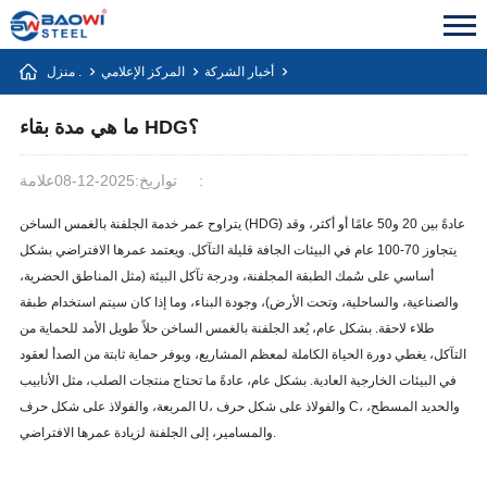
أخبار الشركة
المركز الإعلامي
منزل .
ما هي مدة بقاء HDG؟
علامة:
تواريخ:2025-12-08
يتراوح عمر خدمة الجلفنة بالغمس الساخن (HDG) عادةً بين 20 و50 عامًا أو أكثر، وقد
يتجاوز 70-100 عام في البيئات الجافة قليلة التآكل. ويعتمد عمرها الافتراضي بشكل
أساسي على سُمك الطبقة المجلفنة، ودرجة تآكل البيئة (مثل المناطق الحضرية،
والصناعية، والساحلية، وتحت الأرض)، وجودة البناء، وما إذا كان سيتم استخدام طبقة
طلاء لاحقة. بشكل عام، يُعد الجلفنة بالغمس الساخن حلاً طويل الأمد للحماية من
التآكل، يغطي دورة الحياة الكاملة لمعظم المشاريع، ويوفر حماية ثابتة من الصدأ لعقود
في البيئات الخارجية العادية. بشكل عام، عادةً ما تحتاج منتجات الصلب، مثل الأنابيب
المربعة، والفولاذ على شكل حرف U، والفولاذ على شكل حرف C، والحديد المسطح،
والمسامير، إلى الجلفنة لزيادة عمرها الافتراضي.