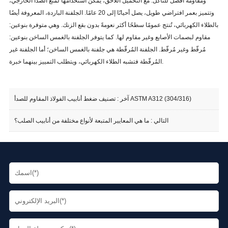
ومقاومة أفضل للتآكل. مع التخميل اللاحق، يُمكن استخدامها لمنع الصدأ الخارجي،
وتتميز بعمر افتراضي طويل، يصل أحيانًا إلى 20 عامًا. الجلفنة الباردة، المعروفة أيضًا
بالطلاء الكهربائي، تُنتج عمومًا سطحًا أكثر نعومةً بدون بقع الزنك. وهي متوفرة بنوعين:
مقاوم لبصمات الأصابع وغير مقاوم لها. كما يتوفر الجلفنة بالغمس الساخن بنوعين:
مُرقّط وغير مُرقّط. الجلفنة المُرقّطة هي جلفنة بالغمس الساخن؛ أما الجلفنة غير
المُرقّطة فتشبه الطلاء الكهربائي، ويتطلب التمييز بينهما خبرة.
تصنيف ضغط أنابيب الفولاذ المقاوم للصدأ ASTM A312 (304/316)
آخر :
التالي :
ما هي المعايير المتبعة لأنواع مختلفة من أنابيب الصلب؟