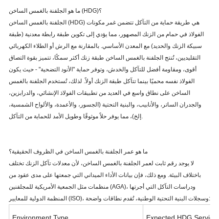
ما هو الجلفنة بالغمس الساخن (HDG)؟
الجلفنة بالغمس الساخن (HDG) هي طريقة حماية من التآكل تتضمن غمر مكونات
الفولاذ في حمام من الزنك المصهور، مما يؤدي إلى تكوين طبقة رابطة معدنية (طبقة
سبيكة الزنك والحديد) مع المعدن الأساسي. بالمقارنة مع الرش أو الطلاء الكهربائي
التقليديين، تُنتج الجلفنة بالغمس الساخن طبقة زنك أكثر سمكًا، تتميز بقوة التصاق
أقوى، ومقاومة أفضل للتآكل والخدش، وتوفر حماية "الأنود التضحية" - حيث يكون
الفولاذ نفسه محميًا بينما تتآكل طبقة الزنك أولاً. لذلك، تُستخدم الجلفنة بالغمس
الساخن على نطاق واسع في العديد من تطبيقات الفولاذ الإنشائي، والدرابزين،
والجدران الساتر، والأنابيب، والبنية التحتية (الجسور، والأعمدة، والألواح الشمسية،
إلخ)، مما يوفر حلاً موثوقًا وطويل الأمد للحماية من التآكل.
ما هو عمر الجلفنة بالغمس الساخن في الظروف الحقيقية؟
لا يوجد رقم ثابت لعمر الجلفنة بالغمس الساخن، لأن معدلات تآكل الزنك تختلف
باختلاف البيئة. ومع ذلك، فإن بيانات الأداء الميداني التي جمعتها على مدى عقود من
منظمات مثل الجمعية الأمريكية للمجلفنين (AGA)، ودراسات التآكل التي أجرتها
المنظمة الدولية للمعايير (ISO)، وسجلات البنية التحتية الوطنية، تُقدم نطاقات واضحة:
Environment Type
Expected HDG Service 