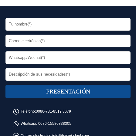
Teléfono:
0086-731-8519 8679
Whatsapp:
0086-15580838305
Correo electrónico:
info@baowi-steel.com