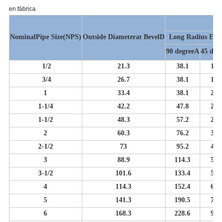
en fábrica
Ce
Nominal
Pipe Size
(NPS)
Outside Diameter
at Bevel
D
Long Radius Elb
90 degree
A
45 deg
1/2
21.3
38.1
15.
3/4
26.7
38.1
19.
1
33.4
38.1
22.
1-1/4
42.2
47.8
25.
1-1/2
48.3
57.2
28.
2
60.3
76.2
35.
2-1/2
73
95.2
44.
3
88.9
114.3
50.
3-1/2
101.6
133.4
57.
4
114.3
152.4
63.
5
141.3
190.5
79.
6
168.3
228.6
95.