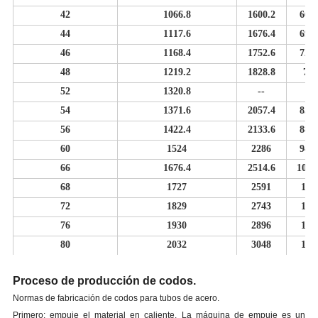
42
1066.8
1600.2
660.
44
1117.6
1676.4
695.
46
1168.4
1752.6
726.
48
1219.2
1828.8
75
52
1320.8
--
--
54
1371.6
2057.4
852.
56
1422.4
2133.6
883.
60
1524
2286
946.
66
1676.4
2514.6
1041
68
1727
2591
107
72
1829
2743
113
76
1930
2896
119
80
2032
3048
126
Proceso de producción de codos.
Normas de fabricación de codos para tubos de acero.
Primero: empuje el material en caliente. La máquina de empuje es un