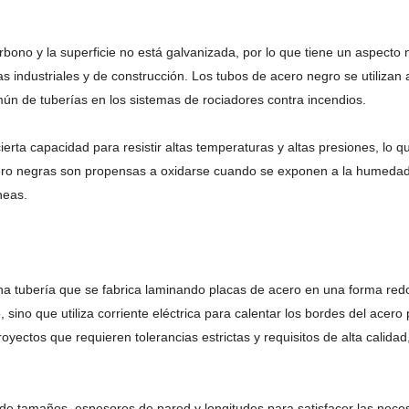
bono y la superficie no está galvanizada, por lo que tiene un aspecto n
ías industriales y de construcción. Los tubos de acero negro se utiliz
mún de tuberías en los sistemas de rociadores contra incendios.
e cierta capacidad para resistir altas temperaturas y altas presiones, l
acero negras son propensas a oxidarse cuando se exponen a la humedad
neas.
na tubería que se fabrica laminando placas de acero en una forma redo
 sino que utiliza corriente eléctrica para calentar los bordes del acer
oyectos que requieren tolerancias estrictas y requisitos de alta calida
e tamaños, espesores de pared y longitudes para satisfacer las neces