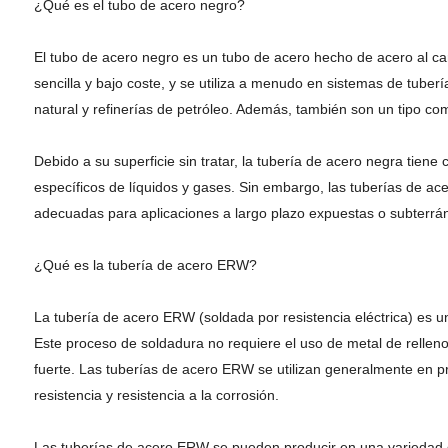
¿Qué es el tubo de acero negro?
El tubo de acero negro es un tubo de acero hecho de acero al car
sencilla y bajo coste, y se utiliza a menudo en sistemas de tuber
natural y refinerías de petróleo. Además, también son un tipo co
Debido a su superficie sin tratar, la tubería de acero negra tien
específicos de líquidos y gases. Sin embargo, las tuberías de 
adecuadas para aplicaciones a largo plazo expuestas o subterrá
¿Qué es la tubería de acero ERW?
La tubería de acero ERW (soldada por resistencia eléctrica) es u
Este proceso de soldadura no requiere el uso de metal de relleno,
fuerte. Las tuberías de acero ERW se utilizan generalmente en pr
resistencia y resistencia a la corrosión.
Las tuberías de acero ERW se pueden producir en una variedad d