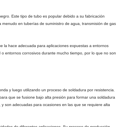
egro. Este tipo de tubo es popular debido a su fabricación
an a menudo en tuberías de suministro de agua, transmisión de gas
o que la hace adecuada para aplicaciones expuestas a entornos
 o entornos corrosivos durante mucho tiempo, por lo que no son
nda y luego utilizando un proceso de soldadura por resistencia.
o para que se fusione bajo alta presión para formar una soldadura
d, y son adecuadas para ocasiones en las que se requiere alta
idades de diferentes aplicaciones. Su proceso de producción