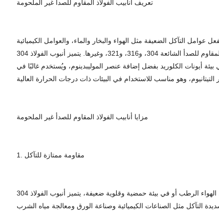
تعريف أنابيب الفولاذ المقاوم للصدأ غير الملحومة
وامل التآكل الضعيفة مثل الهواء والبخار والماء، والعوامل الكيميائية
المسببة للتآكل مثل الأحماض والقلويات والأملاح. ويُسمى أيضًا أنبوب الفولاذ المقاوم للصدأ المقاوم للأحماض. من حيث المواد، تشمل درجات الفولاذ المقاوم للصدأ الشائعة 304، و316، و321، وغيرها. يتميز أنبوب الفولاذ 304
اعات الغذائية والكيميائية اليومية وغيرها؛ يتميز أنبوب الفولاذ 316 بمقاومة أفضل للتآكل في بيئة أيونات الكلوريد بفضل إضافة عنصر الموليبدينوم، ويُستخدم غالبًا في
مزايا أنابيب الفولاذ المقاوم للصدأ غير الملحومة
1. مقاومة ممتازة للتآكل
يحتوي الفولاذ المقاوم للصدأ 304 على أكثر من 18% كروم وحوالي 8% نيكل. يمنحه هذا التركيب الكيميائي قدرة فائقة على مقاومة الأكسدة. سواء في الهواء الرطب أو في بيئة حمضية وقلوية ضعيفة، يتميز أنبوب الفولاذ 304