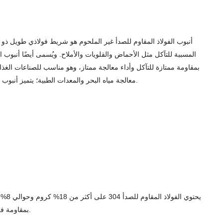
أنبوب الفولاذ المقاوم للصدأ غير الملحوم هو شريط فولاذي طويل ذو 
معالجة مياه البحر والمعدات الطبية؛ يتميز أنبوب الفولاذ 321 بمقاومة جيدة للأكسدة في درجات الحرارة العالية بفضل وجود عنصر التيتانيوم، وهو مناسب للاستخدام في البيئات ذات درجات الحرارة العالية.
بمقاومة فعالة للتآكل وإطالة عمره الافتراضي. وهو مناسب بشكل خاص لظروف العمل شديدة التآكل مثل الصناعات الكيميائية وصناعة الورق ومعالجة مياه الشرب.