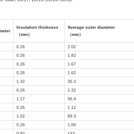
Insulation thickness
Average outer diameter
meter
（mm）
（mm）
0.26
2.02
0.26
1.82
0.26
1.67
0.26
1.62
1.32
35.2
0.26
1.32
1.17
56.4
0.26
1.12
1.02
89.3
0.26
1.00
0.92
143