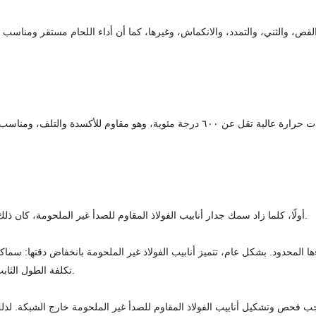
٣٠٤ بسهولة بأشكال متنوعة، مثل القص، والثني، والتمدد، والانكماش، وغيرها، كما أن أداء اللحام
يعمل الفولاذ المقاوم للصدأ ٣٠٤ بثبات لفترة طويلة في بيئات ذات درجات حرارة عالية تقل 
أولًا، كلما زاد سمك جدار أنابيب الفولاذ المقاوم للصدأ غير الملحومة، كان ذلك أكثر اقتصادية وعملية. كلما كان سمك الجدار أقل، زادت تكلفة المعالجة.
ة أداءها المحدود. بشكل عام، تتميز أنابيب الفولاذ غير الملحومة بانخفاض دقته
تكلفة الطول الثابت، وصعوبة إزالة التنقير والبقع السوداء على السطحين الداخلي والخارجي.