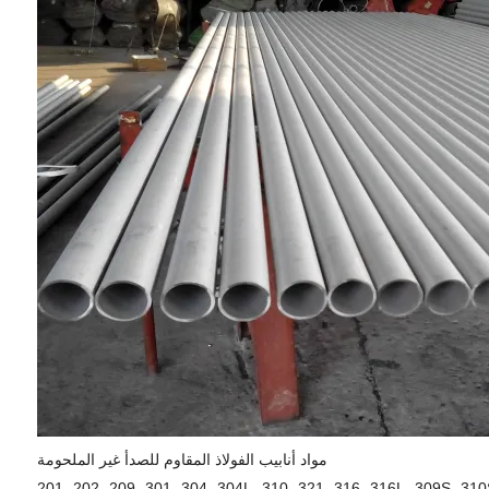
مواد أنابيب الفولاذ المقاوم للصدأ غير الملحومة
201، 202، 209، 301، 304، 304L، 310، 321، 316، 316L، 309S، 310