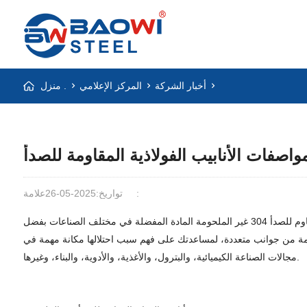
أخبار الشركة
المركز الإعلامي
منزل .
اصفات الأنابيب الفولاذية المقاومة للصدأ
علامة:
تواريخ:2025-05-26
في التطبيقات الصناعية والعمارة الحديثة، تُفضّل مواد الفولاذ المقاوم للصدأ على نطاق واسع لأدائها الممتاز. ومن بينها، أصبحت أنابيب الفولاذ المقاوم للصدأ 304 غير الملحومة المادة المفضلة في مختلف الصناعات بفضل
انتها، وأدائها الصحي، وجمالها. ستُحلل هذه المقالة بعمق المزايا الأساسية لأنابيب الفولاذ المقاوم للصدأ 304 غير الملحومة من جوانب متعددة، لمساعدتك على فهم سبب احتلالها مكانة مهمة في
مجالات الصناعة الكيميائية، والبترول، والأغذية، والأدوية، والبناء، وغيرها.