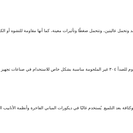
ارة الغرفة، تتميز أنابيب الفولاذ غير الملحومة ٣٠٤ بقوة شد وتحمل عاليتين، وتتحمل ضغطًا وتأثيرات معينة، كم
بفضل سطحها الأملس وعدم التصاقها بالشوائب، تُعد أنابيب الفولاذ المقاوم للصدأ ٣٠٤ غير الملحومة مناس
فضي طبيعي، يزداد جمالًا وكثافة بعد التلميع. يُستخدم غالبًا في ديكورات المباني الفاخرة و