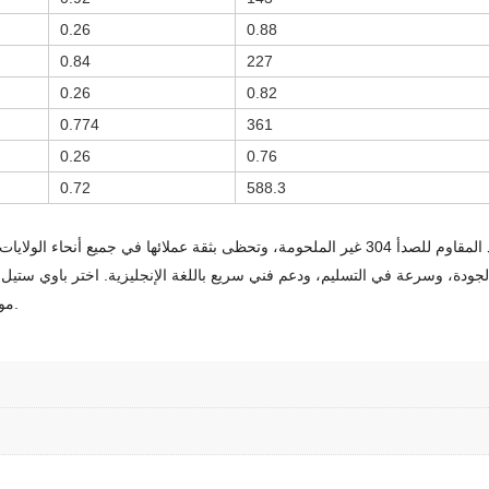
0.26
0.88
0.84
227
0.26
0.82
0.774
361
0.26
0.76
0.72
588.3
موثوقة من الفولاذ المقاوم للصدأ مصممة خصيصًا لتلبية احتياجات مشروعك.