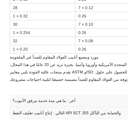
28
7 × 0.12
1 × 0.32
0.26
30
7 × 0.10
1 × 0.254
0.26
32
7 × 0.08
1 × 0.20
0.26
مورد ومصنع أنابيب الفولاذ المقاوم للصدأ غير الملحومة
تُعد شركة باوي ستيل شركة رائدة عالميًا في تصنيع وتوريد أنابيب الفولاذ المقاوم للصدأ 304 غير الملحومة، وتحظى بثقة عملائها في جميع أنحاء الولايات المتحدة الأمريكية وأوروبا وآسيا. بخبرة تزيد عن 20 عامًا في هذا المجال،
نقدم منتجات عالية الجودة تلبي معايير ASTM وISO. تتوفر أنابيبنا بأحجام وتشطيبات مخصصة، مدعومة برقابة صارمة على الجودة، وسرعة في التسليم، ودعم فني سريع باللغة الإنجليزية. اختر باوي ستيل للحصول على حلول
آخر :
ما هي مدة خدمة مرفق الأنبوب؟
إنتاج أنابيب تغليف النفط API 5CT J55 والحماية من التآكل
التالي :