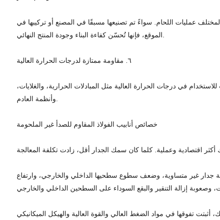
 مستقر ومناسب لمختلف عمليات اللحام. سواءً تم تصنيعها مسبقًا في المصنع أو تركيبها في
الموقع، فإنها تُحسّن كفاءة البناء وجودة المنتج النهائي.
٦. مقاومة ممتازة لدرجات الحرارة العالية
عن ٦٠٠ درجة مئوية، وهو مقاوم للأكسدة والتلف، ومناسب للاستخدام في درجات الحرارة العالية مثل المبادلات الحرارية، والغلايات،
وأنظمة العادم.
خصائص أنابيب الفولاذ المقاوم للصدأ غير الملحومة
ا: سماكة جدار غير متساوية، وضعف سطوع سطحيها الداخلي والخارجي، وارتفاع