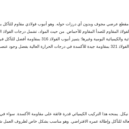
مقطع عرضي مجوف وبدون أي درزات حوله. وهو أنبوب فولاذي مقاوم للتآكل بفعل ع
بمقاومة ممتازة للتآكل وأداء معالجة ممتاز، وهو مناسب للصن