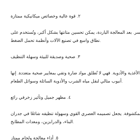
٢. قوة عالية وخصائص ميكانيكية ممتازة
ا أنها مقاومة للتشوه أو الكسر. بعد المعالجة الباردة، يمكن تحسين متانتها بشكل أكبر، وتُستخدم على
نطاق واسع في تصنيع الآلات وأنظمة تحمل الضغط.
٣. صحية وصديقة للبيئة وسهلة التنظيف
بة بشكل خاص للاستخدام في صناعات تجهيز الأغذية والأدوية. فهي لا تُطلق مواد ضارة وتفي بمعايير صحية متعددة. إنها
أنبوب مثالي لنقل مياه الشرب والأدوية السائلة وسوائل الطعام.
٤. مظهر جميل وتأثير زخرفي رائع
أنظمة الأنابيب المكشوفة. يجعل تصميمه العصري القوي وسهولة تنظيفه شائعًا في جدران
البناء، والدرابزين، ومعدات المطابخ.
٥. أداء معالجة ولحام ممتاز