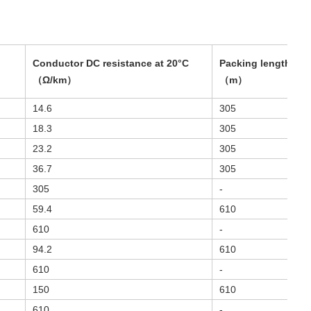
Conductor DC resistance at 20°C
Packing length
（Ω/km）
（m）
14.6
305
18.3
305
23.2
305
36.7
305
305
-
59.4
610
610
-
94.2
610
610
-
150
610
610
-