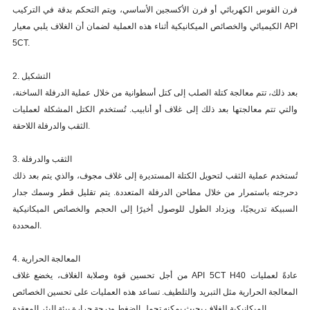
فرن القوس الكهربائي أو فرن الأكسجين الأساسي، ويتم التحكم بدقة في التركيب
الكيميائي والخصائص الميكانيكية أثناء هذه العملية لضمان أن الغلاف يلبي معيار API
5CT.
2. التشكيل
بعد ذلك، تتم معالجة كتلة الصلب إلى كتل أسطوانية من خلال عملية الدرفلة الساخنة،
والتي تتم معالجتها بعد ذلك إلى غلاف أو أنابيب. تُستخدم الكتل المشكلة لعمليات
الثقب والدرفلة اللاحقة.
3. الثقب والدرفلة
تُستخدم عملية الثقب لتحويل الكتلة المستديرة إلى غلاف مجوف، والذي يتم بعد ذلك
دحرجته باستمرار من خلال مطاحن الدرفلة المتعددة. يتم تقليل قطر وسمك جدار
السبيكة تدريجيًا، ويزداد الطول للوصول أخيرًا إلى الحجم والخصائص الميكانيكية
المحددة.
4. المعالجة الحرارية
من أجل تحسين قوة وصلابة الغلاف، يخضع غلاف API 5CT H40 عادةً لعمليات
المعالجة الحرارية مثل التبريد والتلطيف. تساعد هذه العمليات على تحسين الخصائص
الميكانيكية للغلاف بحيث يمكنه تحمل الضغط ودرجة حرارة بيئة البئر المعقدة.