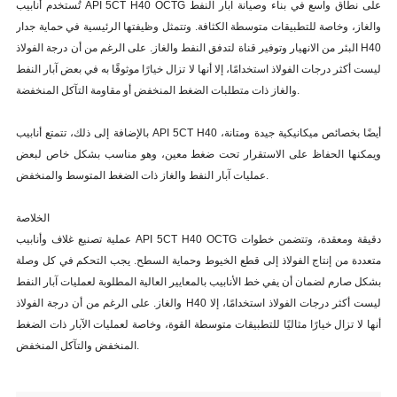
تُستخدم أنابيب API 5CT H40 OCTG على نطاق واسع في بناء وصيانة آبار النفط
والغاز، وخاصة للتطبيقات متوسطة الكثافة. وتتمثل وظيفتها الرئيسية في حماية جدار
البئر من الانهيار وتوفير قناة لتدفق النفط والغاز. على الرغم من أن درجة الفولاذ H40
ليست أكثر درجات الفولاذ استخدامًا، إلا أنها لا تزال خيارًا موثوقًا به في بعض آبار النفط
والغاز ذات متطلبات الضغط المنخفض أو مقاومة التآكل المنخفضة.
بالإضافة إلى ذلك، تتمتع أنابيب API 5CT H40 أيضًا بخصائص ميكانيكية جيدة ومتانة،
ويمكنها الحفاظ على الاستقرار تحت ضغط معين، وهو مناسب بشكل خاص لبعض
عمليات آبار النفط والغاز ذات الضغط المتوسط والمنخفض.
الخلاصة
عملية تصنيع غلاف وأنابيب API 5CT H40 OCTG دقيقة ومعقدة، وتتضمن خطوات
متعددة من إنتاج الفولاذ إلى قطع الخيوط وحماية السطح. يجب التحكم في كل وصلة
بشكل صارم لضمان أن يفي خط الأنابيب بالمعايير العالية المطلوبة لعمليات آبار النفط
والغاز. على الرغم من أن درجة الفولاذ H40 ليست أكثر درجات الفولاذ استخدامًا، إلا
أنها لا تزال خيارًا مثاليًا للتطبيقات متوسطة القوة، وخاصة لعمليات الآبار ذات الضغط
المنخفض والتآكل المنخفض.