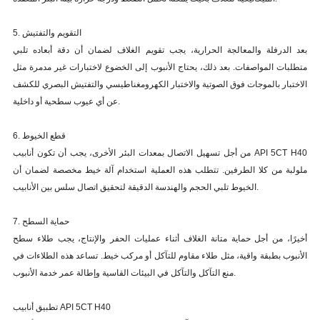
5. التقويم والتفتيش
بعد الدرفلة والمعالجة الحرارية، يجب تقويم الغلاف لضمان أن دقة أبعاده تلبي
متطلبات المواصفات. بعد ذلك، يحتاج الأنبوب إلى الخضوع لاختبارات غير مدمرة مثل
الاختبار بالموجات فوق الصوتية والاختبار الكهرومغناطيسي والتفتيش البصري للكشف
عن أي عيوب سطحية أو داخلية.
6. قطع الخيوط
من أجل تسهيل الاتصال بمعدات البئر الأخرى، يجب أن تكون أنابيب API 5CT H40
ملولبة من كلا الطرفين. تتطلب هذه العملية استخدام آلة خيط مخصصة لضمان أن
الخيوط تلبي الحجم والهندسة الدقيقة لتحقيق اتصال سلس بين الأنابيب.
7. حماية السطح
أخيرًا، من أجل حماية متانة الغلاف أثناء عمليات الحفر والإنتاج، يجب طلاء سطح
الأنبوب بطبقة واقية، مثل طلاء مقاوم للتآكل أو مركب خيط. تساعد هذه الطلاءات في
منع التآكل والتآكل في البيئات القاسية وإطالة عمر خدمة الأنبوب.
تطبيق أنابيب API 5CT H40