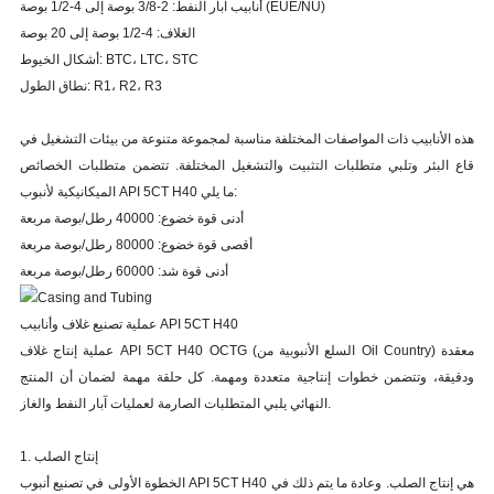
أنابيب آبار النفط: 2-3/8 بوصة إلى 4-1/2 بوصة (EUE/NU)
الغلاف: 4-1/2 بوصة إلى 20 بوصة
أشكال الخيوط: BTC، LTC، STC
نطاق الطول: R1، R2، R3
هذه الأنابيب ذات المواصفات المختلفة مناسبة لمجموعة متنوعة من بيئات التشغيل في
قاع البئر وتلبي متطلبات التثبيت والتشغيل المختلفة. تتضمن متطلبات الخصائص
الميكانيكية لأنبوب API 5CT H40 ما يلي:
أدنى قوة خضوع: 40000 رطل/بوصة مربعة
أقصى قوة خضوع: 80000 رطل/بوصة مربعة
أدنى قوة شد: 60000 رطل/بوصة مربعة
عملية تصنيع غلاف وأنابيب API 5CT H40
عملية إنتاج غلاف API 5CT H40 OCTG (السلع الأنبوبية من Oil Country) معقدة
ودقيقة، وتتضمن خطوات إنتاجية متعددة ومهمة. كل حلقة مهمة لضمان أن المنتج
النهائي يلبي المتطلبات الصارمة لعمليات آبار النفط والغاز.
1. إنتاج الصلب
الخطوة الأولى في تصنيع أنبوب API 5CT H40 هي إنتاج الصلب. وعادة ما يتم ذلك في