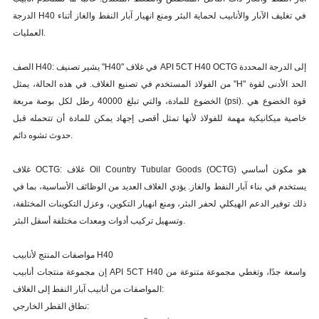
الدرجة H40 في تغليف الآبار والأنابيب لحماية البئر ومنع انهيار آبار النفط والغاز أثناء
العمليات.
الصف H40: يشير تصنيف "H40" في غلاف API 5CT H40 OCTG إلى الدرجة المحددة
من الفولاذ المستخدم في تصنيع الغلاف. في هذه الحالة، يمثل "H" الحد الأدنى لقوة
الخضوع للمادة، والتي تبلغ 40000 رطل لكل بوصة مربعة (psi). قوة الخضوع هي
خاصية ميكانيكية مهمة للفولاذ لأنها تمثل أقصى إجهاد يمكن للمادة أن تتحمله قبل
حدوث تشوه دائم.
غلاف OCTG: غلاف Oil Country Tubular Goods (OCTG) هو مكون أساسي
يستخدم في بناء آبار النفط والغاز. يؤدي الغلاف العديد من الوظائف الأساسية، بما في
ذلك توفير الدعم الهيكلي لحفر البئر، ومنع انهيار التكوين، وعزل التكوينات المختلفة،
وتسهيل تركيب أدوات ومعدات مختلفة أسفل البئر.
مواصفات المنتج لأنابيب H40
إن مجموعة منتجات أنابيب API 5CT H40 واسعة جدًا، وتغطي مجموعة متنوعة من
المواصفات من أنابيب آبار النفط إلى الغلاف:
نطاق القطر الخارجي: