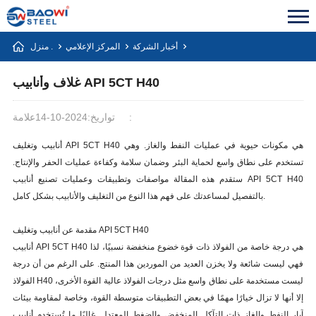
أخبار الشركة
المركز الإعلامي
منزل .
غلاف وأنابيب API 5CT H40
علامة:
تواريخ:2024-10-14
أنابيب وتغليف API 5CT H40 هي مكونات حيوية في عمليات النفط والغاز. وهي
تستخدم على نطاق واسع لحماية البئر وضمان سلامة وكفاءة عمليات الحفر والإنتاج.
ستقدم هذه المقالة مواصفات وتطبيقات وعمليات تصنيع أنابيب API 5CT H40
بالتفصيل لمساعدتك على فهم هذا النوع من التغليف والأنابيب بشكل كامل.
مقدمة عن أنابيب وتغليف API 5CT H40
أنابيب API 5CT H40 هي درجة خاصة من الفولاذ ذات قوة خضوع منخفضة نسبيًا، لذا
فهي ليست شائعة ولا يخزن العديد من الموردين هذا المنتج. على الرغم من أن درجة
الفولاذ H40 ليست مستخدمة على نطاق واسع مثل درجات الفولاذ عالية القوة الأخرى،
إلا أنها لا تزال خيارًا مهمًا في بعض التطبيقات متوسطة القوة، وخاصة لمقاومة بيئات
آبار النفط والغاز ذات التآكل المنخفض والضغط المعتدل. غالبًا ما تُستخدم أنابيب