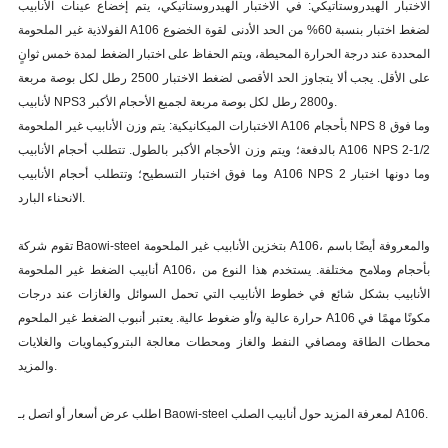
الاختبار الهيدروستاتيكي: في الاختبار الهيدروستاتيكي، يتم إخضاع عينات الأنابيب
الفولاذية غير الملحومة A106 لضغط اختبار بنسبة 60% من الحد الأدنى لقوة الخضوع
المحددة عند درجة الحرارة المحيطة، ويتم الحفاظ على اختبار الضغط لمدة خمس ثوانٍ
على الأقل. يجب ألا يتجاوز الحد الأقصى لضغط الاختبار 2500 رطل لكل بوصة مربعة
لأنابيب NPS3 و2800 رطل لكل بوصة مربعة لجميع الأحجام الأكبر.
الاختبارات الميكانيكية: يتم وزن الأنابيب غير الملحومة A106 بأحجام NPS 8 وما فوق
بالدفعة؛ ويتم وزن الأحجام الأكبر بالطول. تتطلب أحجام الأنابيب A106 NPS 2-1/2
وما فوق اختبار التسطيح؛ وتتطلب أحجام الأنابيب A106 NPS 2 وما دونها اختبار
الانحناء البارد.
تقوم شركة Baowi-steel بتخزين الأنابيب غير الملحومة A106، والمعروفة أيضًا باسم
أنابيب الضغط غير الملحومة A106، بأحجام وملامح مختلفة. يستخدم هذا النوع من
الأنابيب بشكل شائع في خطوط الأنابيب التي تحمل السوائل والغازات عند درجات
حرارة عالية و/أو ضغوط عالية. يعتبر أنبوب الضغط غير الملحوم A106 مكونًا مهمًا في
محطات الطاقة ومصافي النفط والغاز ومحطات معالجة البتروكيماويات والغلايات
والمزيد.
اطلب عرض أسعار أو اتصل بـ Baowi-steel لمعرفة المزيد حول أنابيب الصلب A106.