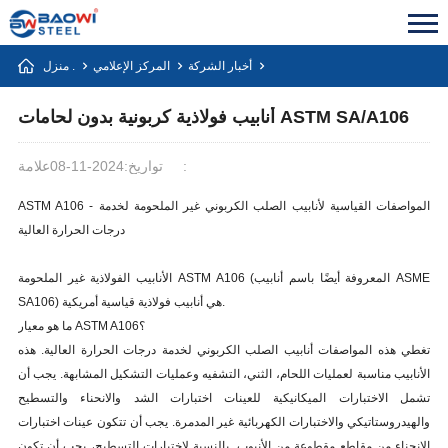
أخبار الشركة
المركز الإعلامي
منزل .
أنابيب فولاذية كربونية بدون لحامات ASTM SA/A106
علامة:
تواريخ:2024-11-08
ASTM A106 - المواصفات القياسية لأنابيب الصلب الكربوني غير الملحومة لخدمة
درجات الحرارة العالية
الأنابيب الفولاذية غير الملحومة ASTM A106 (المعروفة أيضًا باسم أنابيب ASME
SA106) هي أنابيب فولاذية قياسية أمريكية.
ما هو معيار ASTM A106؟
تغطي هذه المواصفات أنابيب الصلب الكربوني لخدمة درجات الحرارة العالية. هذه
الأنابيب مناسبة لعمليات اللحام، الثني، التشفيه وعمليات التشكيل المشابهة. يجب أن
تشمل الاختبارات الميكانيكية للعينات اختبارات الشد والانحناء والتسطيح
والهيدروستاتيكي والاختبارات الكهربائية غير المدمرة. يجب أن تتكون عينات اختبارات
الانحناء من مقاطع مقطوعة من الأنبوب. بالنسبة لاختبارات التسطيح، يجب أن تكون