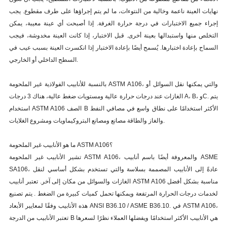
نهايات العينة ناعمة وخالية من النتوءات، ما لم يتم إجراؤها على طرف مقطوع. يجب
إجراء جميع الاختبارات في درجة حرارة الغرفة. إذا أصبحت أي عينة معيبة، يمكن
التخلص منها واستبدالها بعينة أخرى. قبل الاختبار، إذا كانت العينة مخدوشة، فيجب
السماح بإعادة اختبارها. يُسمح أيضًا بإعادة الاختبار إذا انكسرت العينة بسبب عيب في
السطح الداخلي أو الخارجي.
بالنسبة للأنابيب الفولاذية غير الملحومة ASTM A106، والتي يمكنها نقل السوائل أو
الغازات عند درجات حرارة عالية ومستويات ضغط عالية، هناك 3 درجات A، B، وC. يتم
استخدام ASTM A106 الصف B الأكثر استخدامًا على نطاق واسع في مصافي النفط
والغاز والطاقة مصانع ومصانع البتروكيماويات ومشروع الغلايات.
ما هو الأنابيب غير الملحومة ASTM A106؟
تشير الأنابيب غير الملحومة ASTM A106، والمعروفة أيضًا باسم أنابيب ASME
SA106، عادةً إلى الأنابيب المصممة بسلاسة والتي تستخدم بشكل أساسي لنقل
الغازات والسوائل من مكان إلى آخر. تعتبر أنابيب ASTM A106 مناسبة بشكل أفضل
لخدمات درجات الحرارة المرتفعة ويمكنها تحمل كميات كبيرة من الضغط . يتم تصنيع
هذه الأنابيب وفقًا لمعايير الأبعاد ANSI B36.10 / ASME B36.10. في ASTM A106،
تعتبر الأنابيب من الدرجة B هي الأنابيب الأكثر استخدامًا ويفضلها العملاء نظرًا لسعرها