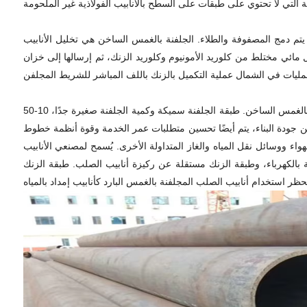
تم دمج المصفوفة والطلاء. الجلفنة بالغمس الساخن هي تخليل الأنابيب
لول مائي مختلط من كلوريد الأمونيوم وكلوريد الزنك، ثم إرسالها إلى خزان
أنابيب الصلب الملحومة المجلفنة بالغمس الساخن: تبدو الأنابيب الملحومة المجلفنة عالية الجودة. تعتمد الأنابيب الملحومة المجلفنة عمومًا على الجلفنة بالغمس الساخن. طبقة الجلفنة سميكة وكمية الجلفنة صغيرة جدًا، 10-50
سين جودة البناء، يتم أيضًا تحسين متطلبات عمر الخدمة وقوة أنظمة خطوط
اء ووسائل نقل المياه والغاز المتداولة الأخرى. يُسمح لمصنعي الأنابيب
لية بالكهرباء، وطبقة الزنك مستقلة عن ركيزة أنابيب الصلب. طبقة الزنك