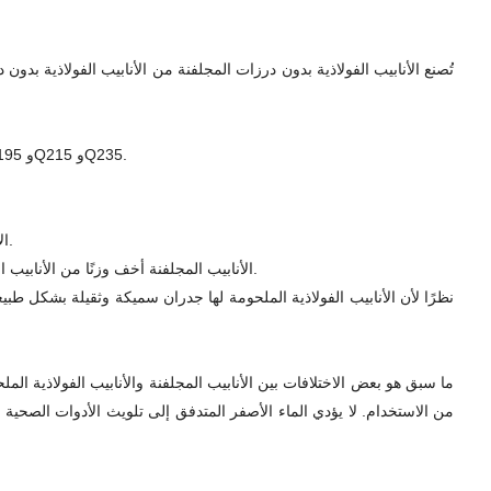
يتم لف الأنابيب الفولاذية المجلفنة العادية بشكل عام إلى أنابيب بواسطة ألواح فولاذية ثم لحامها على شكل، غالبًا ما تكون من الفولاذ الكربوني العادي Q195 وQ215 وQ235.
الأنابيب المجلفنة أكثر مقاومة للتآكل، ويمكن للأنابيب الفولاذية الملحومة تحمل ضغوط أعلى. نظرًا لحماية الزنك، فإن الأنابيب المجلفنة ليست سهلة الصدأ.
الأنابيب المجلفنة أخف وزنًا من الأنابيب الفولاذية الملحومة. إذا تم استخدامها للشرفات، فمن الأفضل استخدام الأنابيب الخفيفة المجلفنة، ولا ينبغي استخدام الأنابيب الفولاذية الملحومة للشرفات.
نظرًا لأن الأنابيب الفولاذية الملحومة لها جدران سميكة وثقيلة بشكل طبيع
ما سبق هو بعض الاختلافات بين الأنابيب المجلفنة والأنابيب الفولاذية الم
من الاستخدام. لا يؤدي الماء الأصفر المتدفق إلى تلويث الأدوات الصحية