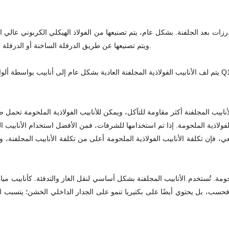
16Mn، 5MnV، أو الفولاذ الرابط مثل 40Cr، 30CrMnSi، 45Mn2، ويتم تصنيعها عن طريق الدرفلة الساخنة أو الدرفلة الباردة.
ي، فإن تكلفة الأنابيب الفولاذية الملحومة أعلى من تكلفة الأنابيب المجلفنة، وا
لحومة. تُستخدم الأنابيب المجلفنة بشكل أساسي لنقل الغاز والتدفئة. كأنابيب مي
 فحسب، بل يحتوي أيضًا على بكتيريا تنمو على الجدار الداخلي الخشن؛ يتسبب 