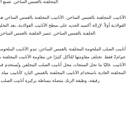
المجلفنة بالغمس الساخن. تصنع الأنابيب الفولاذية غير الملحومة من قطعة معدنية كاملة، وتسمى الأنابيب الفولاذية التي لا تحتوي على طبقات على السطح بالأنابيب الفولاذية غير الملحومة.
الأنابيب المجلفنة بالغمس الساخن: الأنابيب المجلفنة بالغمس الساخن 
الفولاذية أولاً. لإزالة أكسيد الحديد على سطح الأنابيب الفولاذية، بعد ا
الجلفنة بالغمس الساخن. تتميز الجلفنة بالغمس الساخن بمزايا الطلاء الموحد والالتصاق القوي وعمر الخدمة الطويل. تستخدم معظم العمليات في الشمال عملية التكميل بالزنك باللف المباشر للشريط المجلفن.
جم/م2 فقط. تختلف مقاومتها للتآكل كثيرًا عن مقاومة الأنابيب الم
الأنابيب. غالبًا ما تحل المنتجات محل أنابيب الصلب المجلفن وتُستخدم ف
المجلفنة العادية باستخدام الأنابيب المجلفنة بالغمس البارد كأنابيب مي
رقيقة، وطبقة الزنك متصلة ببساطة بركيزة أنابيب الصلب ويسهل سقوطها. لذلك، فإن مقاومتها للتآكل ضعيفة. في المنازل المبنية حديثًا، يُحظر استخدام أنابيب الصلب المجلفنة بالغمس البارد كأنابيب إمداد بالمياه.