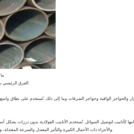
ما 
الفرق الرئيسي بين الأنابيب الفولاذية المجلفنة بدون درزات والأنابيب الفولاذية المجلفنة هو:
سوار والحواجز الواقية وحواجز الشرفات وما إلى ذلك. تُستخدم على نطاق واسع
امها كأنابيب لتوصيل السوائل. تُستخدم الأنابيب الفولاذية بدون درزات بشكل 
والأجزاء ذات الأحمال الكبيرة والتأثير المعتدل والسرعة المعتدلة، وتُستخدم على نطاق واسع في الصناعات مثل البترول والطيران والسيارات.