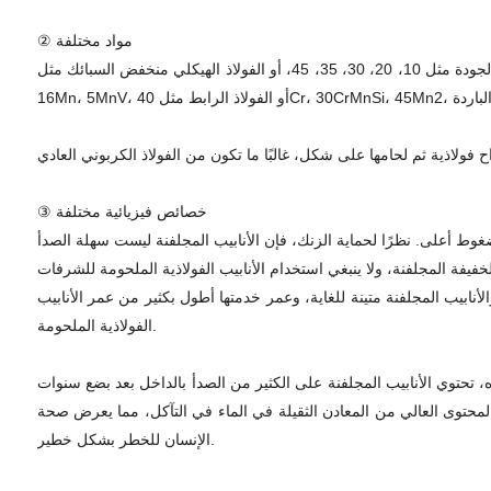
② مواد مختلفة
تُصنع الأنابيب الفولاذية بدون درزات المجلفنة من الأنابيب الفولاذية بدون درزات بعد الجلفنة. بشكل عام، يتم تصنيعها من الفولاذ الهيكلي الكربوني عالي الجودة مثل 10، 20، 30، 35، 45، أو الفولاذ الهيكلي منخفض السبائك مثل
③ خصائص فيزيائية مختلفة
لأنابيب المجلفنة متينة للغاية، وعمر خدمتها أطول بكثير من عمر الأنابيب
الفولاذية الملحومة.
اه، تحتوي الأنابيب المجلفنة على الكثير من الصدأ بالداخل بعد بضع سنوات
المحتوى العالي من المعادن الثقيلة في الماء في التآكل، مما يعرض صحة
الإنسان للخطر بشكل خطير.