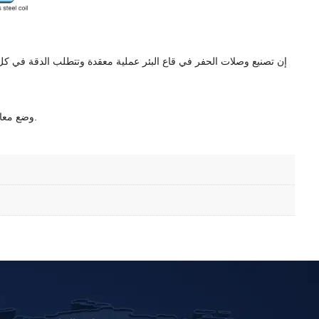
إن تصنيع وصلات الحفر في قاع البئر عملية معقدة وتتطلب الدقة في كل م
مع الالتزام بالابتكار والتميز، تواصل شركة Baowi-Steel وضع معايير الصناعة، وتوفير المكونات التي تضمن نجاح عمليات الحفر في قاع البئر في جميع أنحاء العالم.