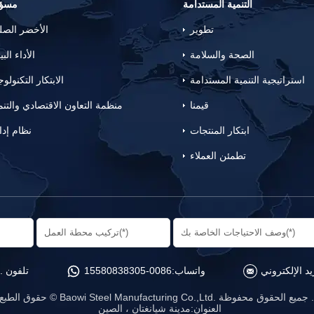
التنمية المستدامة
مسؤو
تطوير
الأخضر الص
الصحة والسلامة
الأداء البي
استراتيجية التنمية المستدامة
الابتكار التكنولو
قيمنا
منظمة التعاون الاقتصادي والتنم
ابتكار المنتجات
نظام إدا
تطمئن العملاء
واتساب:
0086-15580838305
تلفون .:
الطبع © Baowi Steel Manufacturing Co.,Ltd. جميع الحقوق محفوظة .
العنوان:مدينة شيانغتان ، الصين