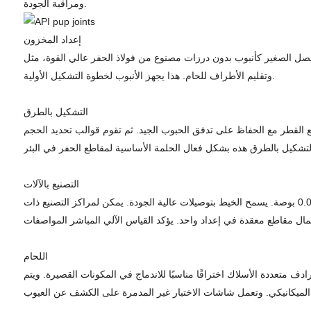
ومراقبة الجودة.
إعداد المخزون
ن درزات مصنوع من فولاذ الحفر عالي القوة، مثل AIS14145H، وفقًا لمعايير نظافة دقيقة. تقوم المناشير التي يتم التحكم فيها رقميًا بواسطة الكمبيوتر وآلات إعداد النهاية بقطع المخزون
وتقليم الأطراف للحام. هذا يجهز الأنبوب لخطوة التشكيل الأولية.
التشكيل بالطرق
 القطر مع الحفاظ على تدفق الحبوب الجيد. ثم تقوم قوالب تحديد الحجم
التصنيع بالآلات
يتضمن التصنيع الموجه بواسطة الكمبيوتر على نطاق واسع الدوران والثقب والنقر والكي، مع التحكم بإحكام في التفاوتات البعدية النهائية إلى أقل من 0.010 بوصة. يسمح الخيط بتوصيلات عالية الجودة. يمكن لمراكز التصنيع ذات
اللحام
 متعددة الأسلاك اختراقًا مناسبًا للاندماج في المكونات القصيرة. ويتم