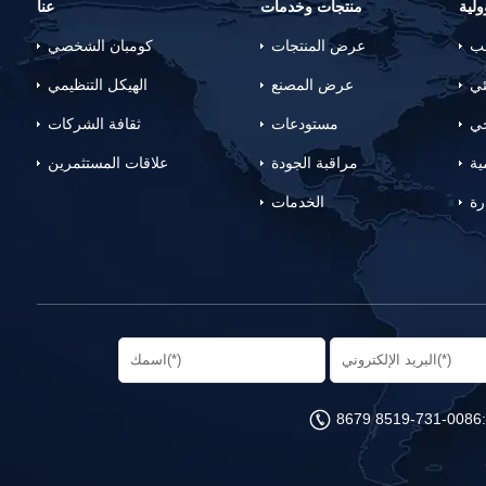
لية
منتجات وخدمات
عنا
لب
عرض المنتجات
كومبان الشخصي
ئي
عرض المصنع
الهيكل التنظيمي
جي
مستودعات
ثقافة الشركات
ية
مراقبة الجودة
علاقات المستثمرين
رة
الخدمات
0086-731-8519 8679