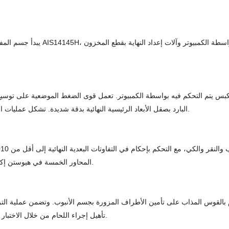
يبدأ جسم المفصل الصغير كأنبوب بدو
مكبس يتم التحكم فيه بواسطة الكمبيوتر. تعمل قوى الضغط الموضعية على توسيع
البارد بصقل الأبعاد الرئيسية النهائية بدقة شديدة. تشكل عمليات التشكيل بالطرق هذه بشكل فعال الحلمة الأساسية لمقاطع الحفر في البئر.
المحاور الخمسة في هيوستن إكمال مقاطع معقدة في إعداد واحد. يؤكد القياس الآلي المباشر المواصفات.
بالقوس المذاب على تأمين الأطراف المزورة بجسم الأنبوب. وتضمن عملية الترادف
تأهيل إجراء اللحام من خلال الاختبار الميكانيكي. وتعمل شاشات الاختبار غير المدمرة على الكشف عن العيوب.