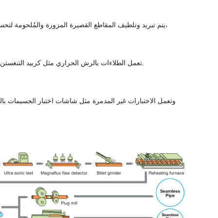
يتم تبريد وتلطيف المقاطع القصيرة المزورة والمُلحومة لتحسين القوة والمتانة. ويتحكم هذا في البنية الدقيقة والصلابة لتلبية متطلبات الحفرة الصارمة. وتمنع المعالجة الحرارية المناسبة تشقق الهيدروجين في اللحام،
تعمل الطلاءات بالرش الحراري مثل كربيد التنغستن على تعزيز مقاومة التآكل والتآكل. كما تعمل الطلاءات الخاصة على تقليل تآكل الخيوط. ويمكن معالجة الأسطح الداخلية والخارجية وفقًا لظروف الخدمة.