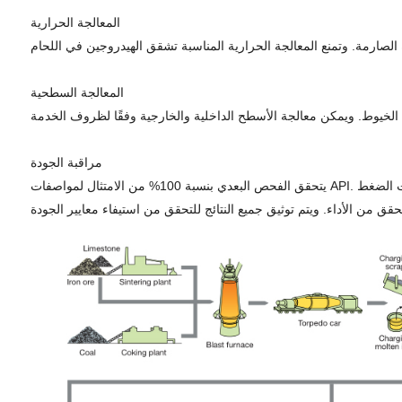
المعالجة الحرارية
المعالجة السطحية
مراقبة الجودة
يتحقق الفحص البعدي بنسبة 100% من الامتثال لمواصفات API. وتعمل الاختبارات غير المدمرة مثل شاشات اختبار الجسيمات بالموجات فوق الصوتية والمغناطيسية على الكشف عن العيوب. كما تعمل اختبارات الضغط