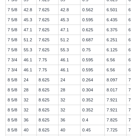
7 5/8
42.8
7.625
42.8
0.562
6.501
6.3
7 5/8
45.3
7.625
45.3
0.595
6.435
6.3
7 5/8
47.1
7.625
47.1
0.625
6.375
6.2
7 5/8
51.2
7.625
51.2
0.687
6.251
6.1
7 5/8
55.3
7.625
55.3
0.75
6.125
6
7 3/4
46.1
7.75
46.1
0.595
6.56
6.5
7 3/4
46.1
7.75
46.1
0.595
6.56
6.4
8 5/8
24
8.625
24
0.264
8.097
7.9
8 5/8
28
8.625
28
0.304
8.017
7.8
8 5/8
32
8.625
32
0.352
7.921
7.8
8 5/8
32
8.625
32
0.352
7.921
7.7
8 5/8
36
8.625
36
0.4
7.825
7.7
8 5/8
40
8.625
40
0.45
7.725
7.6