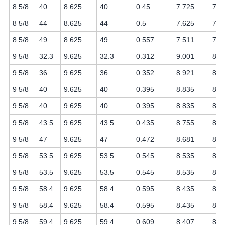
8 5/8
40
8.625
40
0.45
7.725
7.6
8 5/8
44
8.625
44
0.5
7.625
7.5
8 5/8
49
8.625
49
0.557
7.511
7.2
9 5/8
32.3
9.625
32.3
0.312
9.001
8.8
9 5/8
36
9.625
36
0.352
8.921
8.8
9 5/8
40
9.625
40
0.395
8.835
8.7
9 5/8
40
9.625
40
0.395
8.835
8.6
9 5/8
43.5
9.625
43.5
0.435
8.755
8.5
9 5/8
47
9.625
47
0.472
8.681
8.5
9 5/8
53.5
9.625
53.5
0.545
8.535
8.5
9 5/8
53.5
9.625
53.5
0.545
8.535
8.3
9 5/8
58.4
9.625
58.4
0.595
8.435
8.3
9 5/8
58.4
9.625
58.4
0.595
8.435
8.2
9 5/8
59.4
9.625
59.4
0.609
8.407
8.2