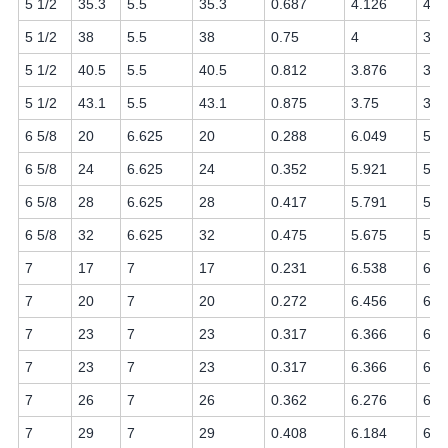
5 1/2
35.3
5.5
35.3
0.687
4.126
4.0
5 1/2
38
5.5
38
0.75
4
3.8
5 1/2
40.5
5.5
40.5
0.812
3.876
3.7
5 1/2
43.1
5.5
43.1
0.875
3.75
3.6
6 5/8
20
6.625
20
0.288
6.049
5.9
6 5/8
24
6.625
24
0.352
5.921
5.7
6 5/8
28
6.625
28
0.417
5.791
5.6
6 5/8
32
6.625
32
0.475
5.675
5.5
7
17
7
17
0.231
6.538
6.4
7
20
7
20
0.272
6.456
6.3
7
23
7
23
0.317
6.366
6.2
7
23
7
23
0.317
6.366
6.2
7
26
7
26
0.362
6.276
6.1
7
29
7
29
0.408
6.184
6.0