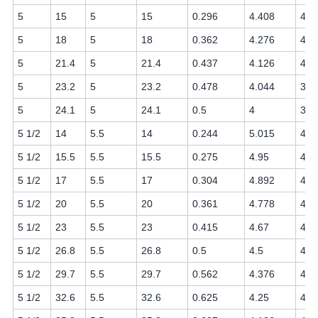
5
15
5
15
0.296
4.408
4.2
5
18
5
18
0.362
4.276
4.1
5
21.4
5
21.4
0.437
4.126
4.0
5
23.2
5
23.2
0.478
4.044
3.9
5
24.1
5
24.1
0.5
4
3.8
5 1/2
14
5.5
14
0.244
5.015
4.8
5 1/2
15.5
5.5
15.5
0.275
4.95
4.8
5 1/2
17
5.5
17
0.304
4.892
4.7
5 1/2
20
5.5
20
0.361
4.778
4.6
5 1/2
23
5.5
23
0.415
4.67
4.5
5 1/2
26.8
5.5
26.8
0.5
4.5
4.3
5 1/2
29.7
5.5
29.7
0.562
4.376
4.2
5 1/2
32.6
5.5
32.6
0.625
4.25
4.1