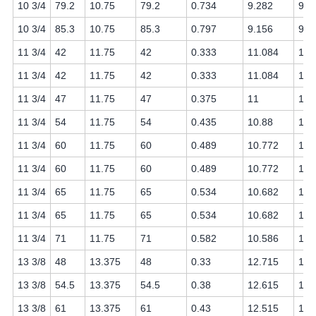
10 3/4
79.2
10.75
79.2
0.734
9.282
9.1
10 3/4
85.3
10.75
85.3
0.797
9.156
9
11 3/4
42
11.75
42
0.333
11.084
11
11 3/4
42
11.75
42
0.333
11.084
10.
11 3/4
47
11.75
47
0.375
11
10.
11 3/4
54
11.75
54
0.435
10.88
10.
11 3/4
60
11.75
60
0.489
10.772
10.
11 3/4
60
11.75
60
0.489
10.772
10.
11 3/4
65
11.75
65
0.534
10.682
10.
11 3/4
65
11.75
65
0.534
10.682
10.
11 3/4
71
11.75
71
0.582
10.586
10.
13 3/8
48
13.375
48
0.33
12.715
12.
13 3/8
54.5
13.375
54.5
0.38
12.615
12.
13 3/8
61
13.375
61
0.43
12.515
12.