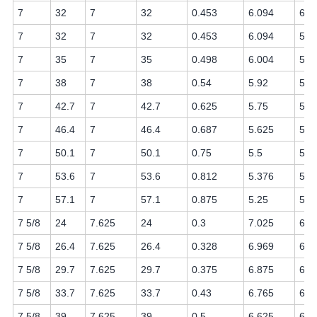
7
32
7
32
0.453
6.094
6
7
32
7
32
0.453
6.094
5.9
7
35
7
35
0.498
6.004
5.8
7
38
7
38
0.54
5.92
5.7
7
42.7
7
42.7
0.625
5.75
5.6
7
46.4
7
46.4
0.687
5.625
5.5
7
50.1
7
50.1
0.75
5.5
5.3
7
53.6
7
53.6
0.812
5.376
5.2
7
57.1
7
57.1
0.875
5.25
5.1
7 5/8
24
7.625
24
0.3
7.025
6.9
7 5/8
26.4
7.625
26.4
0.328
6.969
6.8
7 5/8
29.7
7.625
29.7
0.375
6.875
6.7
7 5/8
33.7
7.625
33.7
0.43
6.765
6.6
7 5/8
39
7.625
39
0.5
6.625
6.5