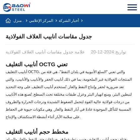
أخبار الشركة
المركز الإعلامي
منزل .
جدول مقاسات أنابيب الغلاف الفولاذية
تواريخ:2024-12-20
علامة:جدول مقاسات أنابيب الغلاف الفولاذية
أنابيب التغليف OCTG تعني
أنابيب التغليف OCTG، والتي تعني "السلع الأنبوبية في بلدان النفط"، هي فئة من
المنتجات الفولاذية غير الملحومة، بما في ذلك أنابيب الحفر والأنابيب والأنابيب، والتي
تعد ضرورية لحفر وإنتاج النفط والغاز. تُستخدم أنابيب التغليف على وجه التحديد
لتبطين البئر، ومنع انهيار البئر وعزل طبقات مختلفة تحت السطح. تُصنع هذه الأنابيب
من درجات فولاذية عالية القوة لتحمل الضغوط الشديدة ودرجات الحرارة والظروف
المسببة للتآكل الموجودة عادةً في آبار النفط والغاز. وهي مكونات حيوية في الحفاظ
على سلامة الآبار أثناء أنشطة الاستكشاف والإنتاج.
مخطط حجم أنابيب التغليف
يختلف حجم أنابيب التغليف حسب تطبيقها في صناعات حفر النفط والغاز والمياه.