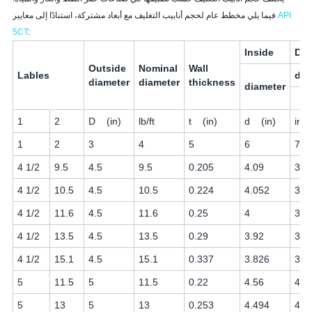
API
فيما يلي مخطط عام لحجم أنابيب التغليف مع أبعاد مشتركة، استنادًا إلى معايير
5CT
:
Inside
Drif
Outside
Nominal
Wall
Lables
dia
diameter
diameter
thickness
diameter
1
2
D (in)
lb/ft
t (in)
d (in)
in
1
2
3
4
5
6
7
4 1/2
9.5
4.5
9.5
0.205
4.09
3.9
4 1/2
10.5
4.5
10.5
0.224
4.052
3.9
4 1/2
11.6
4.5
11.6
0.25
4
3.8
4 1/2
13.5
4.5
13.5
0.29
3.92
3.7
4 1/2
15.1
4.5
15.1
0.337
3.826
3.7
5
11.5
5
11.5
0.22
4.56
4.4
5
13
5
13
0.253
4.494
4.3