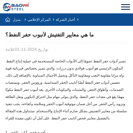
أخبار الشركة
المركز الإعلامي
منزل .
ما هي معايير التفتيش لأنبوب حفر النفط؟
علامة:
تواريخ:2024-11-01
تشير أدوات حفر النفط عمومًا إلى الأدوات الخاصة المستخدمة في عملية إنتاج النفط.
المكون الرئيسي هو أنبوب فولاذي بدون درزات، والذي يتميز بخصائص فيزيائية قوية
وله مزايا مقاومة التعب ومقاومة التآكل وتحمل الأحمال المتناوبة. بالإضافة إلى ذلك،
تتضمن أدوات حفر النفط أيضًا أنابيب الحفر السداسية، ورؤوس الحفر، وممتصات
الصدمات، وأطواق الحفر، والمثبتات والمكونات الأخرى. يعد أنبوب حفر النفط مكونًا
مهمًا يقع في معدات حفر النفط، والذي يتولى مهام مثل اختراق التكوين ونقل الطاقة
وتزويد رأس الحفر. من أجل ضمان موثوقية أنبوب الحفر وسلامته وكفاءته، يجب تنفيذ
سلسلة من معايير التفتيش بشكل صارم أثناء الإنتاج والاستخدام. ستتناول هذه المقالة
بالتفصيل معايير فحص أنابيب حفر النفط، على أمل أن تكون مفيدة للقراء.
1. أهمية فحص أنابيب الحفر