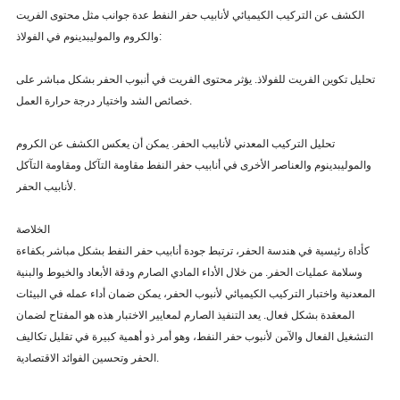
الكشف عن التركيب الكيميائي لأنابيب حفر النفط عدة جوانب مثل محتوى الفريت
والكروم والموليبدينوم في الفولاذ:
تحليل تكوين الفريت للفولاذ. يؤثر محتوى الفريت في أنبوب الحفر بشكل مباشر على
خصائص الشد واختيار درجة حرارة العمل.
تحليل التركيب المعدني لأنابيب الحفر. يمكن أن يعكس الكشف عن الكروم
والموليبدينوم والعناصر الأخرى في أنابيب حفر النفط مقاومة التآكل ومقاومة التآكل
لأنابيب الحفر.
الخلاصة
كأداة رئيسية في هندسة الحفر، ترتبط جودة أنابيب حفر النفط بشكل مباشر بكفاءة
وسلامة عمليات الحفر. من خلال الأداء المادي الصارم ودقة الأبعاد والخيوط والبنية
المعدنية واختبار التركيب الكيميائي لأنبوب الحفر، يمكن ضمان أداء عمله في البيئات
المعقدة بشكل فعال. يعد التنفيذ الصارم لمعايير الاختبار هذه هو المفتاح لضمان
التشغيل الفعال والآمن لأنبوب حفر النفط، وهو أمر ذو أهمية كبيرة في تقليل تكاليف
الحفر وتحسين الفوائد الاقتصادية.