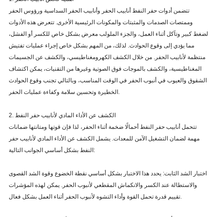
تتضمن أدوات حفر النفط أنابيب الحفر وأنابيب الحفر السداسية ورؤوس الحفر
وممتصات الصدمات والمثبتات والمكونات الرئيسية الأخرى. تتعرض هذه الأدوات
لضغط كبير وتآكل أثناء العمل، والجزء الملولب معرض بشكل خاص للكسر أو الفشل،
مما يؤدي إلى وقوع الحوادث. لذلك، من المهم بشكل خاص إجراء عمليات تفتيش
منتظمة لأنابيب الحفر. من خلال الكشف الكهرومغناطيسي، والكشف عن الجسيمات
المغناطيسية، والكشف بالموجات فوق الصوتية وغيرها من التقنيات، يمكن اكتشاف
الشقوق والعيوب في أنبوب الحفر في الوقت المناسب، وبالتالي تجنب وقوع الحوادث
الخطيرة وتحسين سلامة وكفاءة عمليات الحفر.
2. الكشف عن الأداء المادي لأنابيب حفر النفط
تتحمل أنابيب حفر النفط أحمالًا ضخمة أثناء الحفر، لذا فإن قوتها ومتانتها ضمانات
مهمة لضمان التشغيل الآمن للمعدات. يشمل الكشف عن الأداء المادي لأنابيب حفر
النفط بشكل أساسي الجوانب التالية:
اختبار الشد الثابت: يحدد هذا الاختبار بشكل أساسي نقطة الخضوع وقوة الشد القصوى
والاستطالة عند الكسر والانكماش المقطعي لأنبوب الحفر. يمكن لهذه المؤشرات
تقييم قدرة تحمل القوة وأداء التشوه لأنبوب الحفر أثناء العمل بشكل فعال.