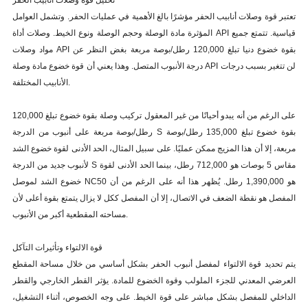
تعتبر قوة وصلات أنابيب الحفر مؤشرًا بالغ الأهمية في عمليات الحفر. وتشمل العوامل
المؤثرة مادة الوصلة وحجم الوصلة ونوع الخيط. وصلات أداة API قياسية. تتمتع جميع
مواد وصلات API بقوة خضوع دنيا تبلغ 120,000 رطل/بوصة مربعة بغض النظر عن
درجة الأنبوب المتصل. وهذا يعني أن قوة خضوع مادة وصلة API لن تتغير بسبب درجات
الأنابيب المختلفة.
على الرغم من أنه يبدو أحيانًا من غير المعقول تركيب وصلة بقوة خضوع تبلغ 120,000
رطل/بوصة مربعة على أنبوب من الدرجة S بقوة خضوع تبلغ 135,000 رطل/بوصة
مربعة، إلا أن هذا المزيج ممكن عمليًا. على سبيل المثال، الحد الأدنى لقوة خضوع الشد
لأنبوب جديد من الدرجة S مقاس 5 بوصات هو 712,000 رطل، بينما الحد الأدنى لقوة
خضوع الشد لموصل NC50 هو 1,390,000 رطل. يُظهر هذا أنه على الرغم من أن
المفصل هو نقطة الضعف في الاتصال، إلا أن المفصل ككل لا يزال يتمتع بقوة أعلى لأن
مساحته المقطعية أكبر من الأنبوب.
قوة الالتواء وتأثيرات التآكل
يتم تحديد قوة الالتواء لمفصل أنبوب الحفر بشكل أساسي من خلال مساحة المقطع
العرضي المعدني للجزء الملولب وقوة الخضوع للمادة. يؤثر القطر الخارجي والقطر
الداخلي للمفصل بشكل مباشر على قوة الخيط. على وجه الخصوص، أثناء التشغيل،