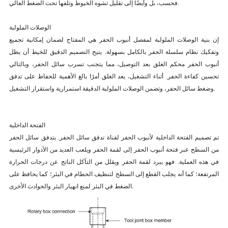
فحسب، بل وأيضًا إلى تقليل تشوه الخيوط وتلفها تحت الضغط العالي.
الوصلات الملولبة
إن بنية الوصلات الملولبة لمفصل أنبوب الحفر هي المفتاح لضمان إمكانية تجميع
وتفكيك نظام سلسلة الحفر بالكامل بسهولة. يتيح التصميم الدقيق للخيط أن يظل
أنبوب الحفر محكم الغلق بعد التوصيل، مما يتجنب تسرب سائل الحفر، وبالتالي
تحسين كفاءة الحفر. أثناء التشغيل، يعد الغلق أمرًا بالغ الأهمية للحفاظ على تدفق
وضغط سائل الحفر، وتضمن الوصلات الملولبة الدقيقة استمرارية واستقرار التشغيل.
الفتحة الداخلية
تم تصميم الفتحة الداخلية لأنبوب الحفر لقناة تدفق سائل الحفر. يتدفق سائل الحفر
من السطح عبر فتحة أنبوب الحفر إلى لقمة الحفر ويلعب العديد من الأدوار الرئيسية
في هذه العملية. فهو يبرد لقمة الحفر ويقلل من التآكل الناتج عن درجات الحرارة
المرتفعة؛ كما أنه يجلب القطع إلى السطح لتنظيف الحطام في البئر؛ كما يحافظ على
الضغط في البئر لمنع انهيار البئر والحوادث الأخرى.