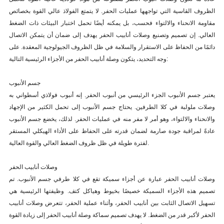
الظروف القاسية التي تواجهها عمليات الحفر. لا يتمتع الفولاذ عالي القوة بخصائص
مقاومة الانحناء والالتواء فحسب، بل يمكنه أيضًا تحمل اختبار البيئات ذات الضغط
العالي. إن تصميم وتصنيع وصلات أنابيب الحفر يهدف إلى ضمان أن يتمكن الاتصال
دائمًا من الحفاظ على الاستقرار والسلامة في ظل الظروف الجيولوجية المعقدة. على
وجه التحديد، يتكون وصلة أنابيب الحفر من الأجزاء الرئيسية التالية:
جسم الأنبوب
يعتبر جسم الأنبوب الجزء الرئيسي من أنبوب الحفر. إنه أنبوب فولاذي أسطواني به
وصلات ملولبة في كلا الطرفين. يحتاج جسم الأنبوب إلى تحمل الكثير من الإجهاد
والانحناء والالتواء، وهو أمر لا مفر منه في عمليات الحفر. لذلك، يخضع جسم الأنبوب
عادةً لمراقبة جودة صارمة لضمان قدرته على الحفاظ على الأداء الهيكلي المستقر
لفترة طويلة في ظل ظروف الضغط العالي والقوة العالية.
وصلات أنابيب الحفر
وصلات أنابيب الحفر عبارة عن أجزاء سميكة تقع في كلا طرفي جسم الأنبوب. تم
تصميم هذه الأجزاء السميكة خصيصًا بخيوط وهياكل كتف. وظيفتها الرئيسية هي
تسهيل الاتصال الثابت بين أنابيب الحفر، وأثناء عملية الحفر، تتعرض وصلات أنابيب
الحفر لأكبر قدر من الضغط. لا يهدف تصميم سماكة وصلة أنابيب الحفر إلى زيادة القوة