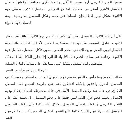
يصبح القطر الخارجي أرق بسبب التآكل، وعندما تكون مساحة المقطع العرضي
للمفصل الأنثوي أصغر من مساحة المقطع العرضي للمفصل الذكر، تنخفض قوة
الالتواء بشكل كبير. لذلك، فإن الحفاظ على حجم وشكل المفصل يعد وسيلة مهمة
لضمان قوة الالتواء.
ينص معيار API على أن قوة الالتواء للمفصل يجب أن تكون 80٪ من قوة الالتواء
للأنبوب. عامل التصميم هذا هو 0.8 ويستخدم لتحديد الأقطار الداخلية والخارجية
لمفصل أنبوب الحفر. ومع ذلك، في الحفر الفعلي، بسبب تآكل المفصل، قد تقل قوة
الالتواء، وخاصة في بيئات الحفر ذات الالتواء العالي. إذا تجاوز التآكل نطاقًا معينًا،
ستنخفض قوة المفصل بشكل كبير، مما يؤثر على سلامة وكفاءة العملية.
عزم الشد وتجميع أنبوب الحفر
يتطلب تجميع وصلة أنبوب الحفر تطبيق عزم الدوران المناسب لضمان ملاءمة أكتاف
المفصل الذكري والأنثوي بإحكام لتشكيل ختم. تضع طريقة التجميع هذه المفصل
الذكري في حالة شد وكتف المفصل الأنثى في حالة مضغوطة لضمان إحكام وقوة
الاتصال. يعتمد حجم عزم الشد ليس فقط على حجم المفصل، بل يعتمد أيضًا على
القطر الخارجي والقطر الداخلي للمفصل. بشكل عام، كلما كان القطر الخارجي
للمفصل أكبر، زاد عزم الشد؛ وكلما كان القطر الداخلي للدبوس أكبر، انخفض عزم
الشد.