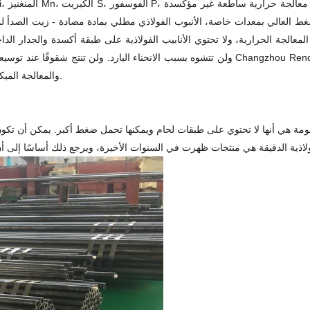
ضغط العالي بمعدات خاصة، الأنبوب الفولاذي مطلي بمادة مضادة - زيت الصدأ لمع
عد المعالجة الحرارية، ولا تحتوي الأنابيب الفولاذية على طبقة أكسدة والجدار الد
ولن تتشوه بسبب الانحناء البارد. ولن تنتج شقوقًا عند توسيعها أو تسويتها. يمكن استخدام الأنابي
والمعالجة الميكانيكية. لون الأنابيب الفولاذية: أبيض مع لون مشرق، مع بريق معدني عالي.