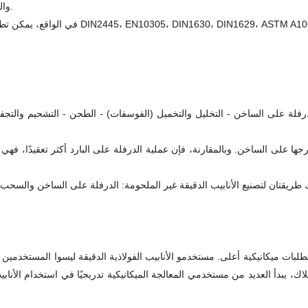
المعيار الدولي للأنابيب الدقيقة هو DIN 2391، والذي يعتمد المعايير الأوروبية.
رفلة على الساخن - التخليل والتخميل (الفوسفات) - الطحن - التشحيم والتجفيف
جها على الساخن. وبالمقارنة، فإن عملية الدرفلة على البارد أكثر تعقيدًا، فهي 
متطلبات ميكانيكية أعلى. مستخدمو الأنابيب الفولاذية الدقيقة ليسوا المستخدمين ا
عة الدقيقة تتمتع بدقة عالية ويمكن الحفاظ على التسامح عند 2-8 أسلاك، يبدأ العديد من مستخدمي المعالجة الميكاني