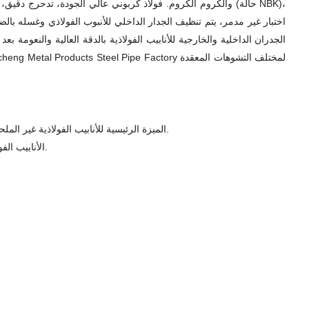
اختبار غير مدمر، يتم تنظيف الجدار الداخلي للأنبوب الفولاذي وغسله بال
الجدران الداخلية والخارجية للأنابيب الفولاذية بالدقة العالية والنعومة ب
1. الميزة الرئيسية للأنابيب الفولاذية غير الملحومة هي أنها لا تحتوي على طبقات لحام ويمكنها تحمل ضغط أكبر. يمكن أن تكون المنتجات خشنة للغاية مثل الأجزاء المصبوبة أو المسحوبة على البارد.
2. الأنابيب الفولاذية الدقيقة هي منتجات ظهرت في السنوات الأخيرة، ويرجع ذلك أساسًا إلى أن أبعاد الثقب الداخلي والجدار الخارجي تتمتع بتفاوتات وخشونة صارمة.