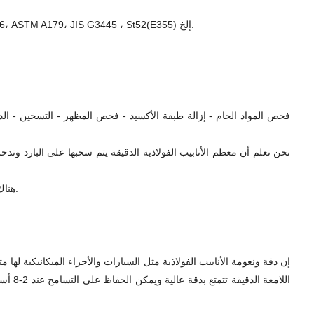
في الواقع، يمكن تطبيق المزيد من معايير الأنابيب الفولاذية على الأنابيب الدقيقة. بما في ذلك DIN2445، EN10305، DIN1630، DIN1629، ASTM A106، ASTM A179، JIS G3445 ، St52(E355) إلخ.
فحص المواد الخام - إزالة طبقة الأكسيد - فحص المظهر - التسخين - الد
نحن نعلم أن معظم الأنابيب الفولاذية الدقيقة يتم سحبها على البارد وتدحر
هناك طريقتان لتصنيع الأنابيب الدقيقة غير الملحومة: الدرفلة على الساخن والسحب على البارد بالإضافة إلى ذلك، يمكن أيضًا تصنيعها عن طريق عملية اللحام.
إن دقة ونعومة الأنابيب الفولاذية مثل السيارات والأجزاء الميكانيكية لها 
اللام