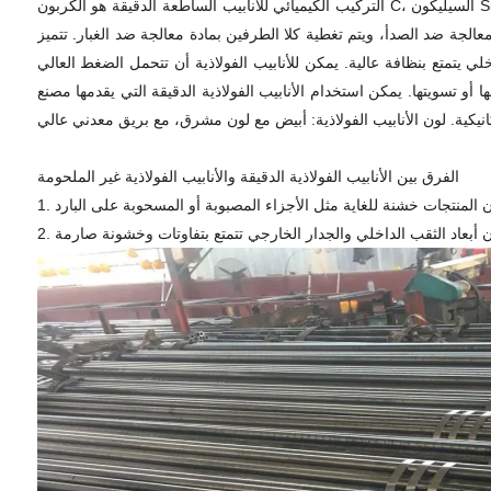
التركيب الكيميائي للأنابيب الساطعة الدقيقة هو الكربون C، السيليكون Si، المنغنيز Mn، الكبريت S، الفوسفور P، والكروم الكروم. فولاذ كربوني عالي الجودة، تدحرج دقيق، معالجة حرارية ساطعة غير مؤكسدة (حالة NBK)،
الجة ضد الصدأ، ويتم تغطية كلا الطرفين بمادة معالجة ضد الغبار. تتميز
اخلي يتمتع بنظافة عالية. يمكن للأنابيب الفولاذية أن تتحمل الضغط العالي
ب الفولاذية الدقيقة التي يقدمها مصنع Changzhou Rencheng Metal Products Steel Pipe Factory لمختلف التشوهات المعقدة
الفرق بين الأنابيب الفولاذية الدقيقة والأنابيب الفولاذية غير الملحومة