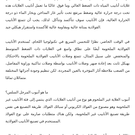
غلايات أنابيب المياه ذات الضغط العالي وما فوق. غالبًا ما تعمل أنابيب الغلايات هذه
تحت درجة حرارة عالية وضغط مرتفع تحت تأثير غاز المداخن وبخار الماء ذو درجة
الحرارة العالية، فإن الأنابيب سوف تتأكسد وتتآكل. لذلك، يجب أن تتمتع الأنابيب
الفولاذية بمتانة عالية ومقاومة عالية للأكسدة واستقرار هيكلي جيد.
في الوقت الحاضر، نظرًا للتحسن السريع في تكنولوجيا اللحام، تُستخدم الأنابيب
الفولاذية الملحومة أيضًا على نطاق واسع في الغلايات ذات الضغط المتوسط
والمنخفض. على سبيل المثال، تتمتع وصلات الأنابيب الفولاذية الملحومة بالاحتكاك
بهيكل ثابت بعد إعادة صهر وصلات الأنابيب بواسطة وصلات تناكبية وزاوية المفاصل،
من الصعب ملاحظة آثار المؤخرة بالعين المجردة، لكن تنظيم وجودة أجزائها المختلفة
متماثلان تمامًا.
ما هو أنبوب المرجل السلس؟
أنبوب الغلاية غير الملحوم هو نوع من أنابيب الغلايات، الذي ينتمي إلى فئة الأنابيب غير
الملحومة وهو مصنوع من الفولاذ الكربوني أو سبائك الفولاذ. طريقة التصنيع هي نفس
طريقة تصنيع الأنابيب غير الملحومة، ولكن هناك متطلبات صارمة على نوع الفولاذ
المستخدم في تصنيع الأنابيب الفولاذية.