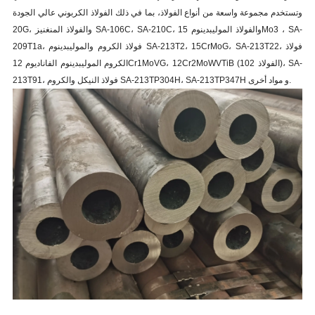
وتستخدم مجموعة واسعة من أنواع الفولاذ، بما في ذلك الفولاذ الكربوني عالي الجودة
20G، والفولاذ المنغنيز SA-106C، SA-210C، والفولاذ الموليبدينوم 15Mo3 ، SA-
209T1a، فولاذ الكروم والموليبدينوم SA-213T2، 15CrMoG، SA-213T22، فولاذ
الكروم الموليبدينوم الفاناديوم 12Cr1MoVG، 12Cr2MoWVTiB (الفولاذ 102)، SA-
213T91، فولاذ النيكل والكروم SA-213TP304H، SA-213TP347H و مواد أخرى.