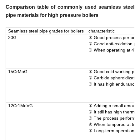
Comparison table of commonly used seamless steel
pipe materials for high pressure boilers
Seamless steel pipe grades for boilers
characteristic
20G
① Good process performan
② Good anti-oxidation p
③ When operating at 470~4
15CrMoG
① Good cold working per
② Carbide spheroidization
③ It has high endurance 
12Cr1MoVG
① Adding a small amount of
② It still has high therma
③ The process performanc
④ When tempered at 500~7
⑤ Long-term operation at h