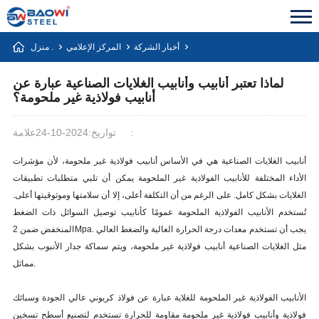
أخبار الشركة
المركز الإعلامي
منزل .
لماذا تعتبر أنابيب وأنابيب الغلايات الصناعية عبارة عن
أنابيب فولاذية غير ملحومة؟
علامة:
تواريخ:2024-10-24
أنابيب الغلايات الصناعية هي في الأساس أنابيب فولاذية غير ملحومة، لأن مؤشرات
الأداء المختلفة للأنابيب الفولاذية غير الملحومة يمكن أن تلبي متطلبات تطبيقات
الغلايات بشكل كامل. على الرغم من أن التكلفة أعلى، إلا أن سلامتها وموثوقيتها أعلى.
تُستخدم الأنابيب الفولاذية الملحومة عمومًا كأنابيب توصيل السوائل ذات الضغط
المنخفض ضمن 2Mpa. يجب أن تستخدم معدات درجة الحرارة العالية والضغط العالي
مثل الغلايات الصناعية أنابيب فولاذية غير ملحومة، ويتم سماكة جدار الأنبوب بشكل
مماثل.
الأنابيب الفولاذية غير الملحومة للغلاية عبارة عن فولاذ كربوني عالي الجودة وسبائك
فولاذية وأنابيب فولاذية غير ملحومة مقاومة للحرارة تستخدم لتصنيع أسطح تسخين