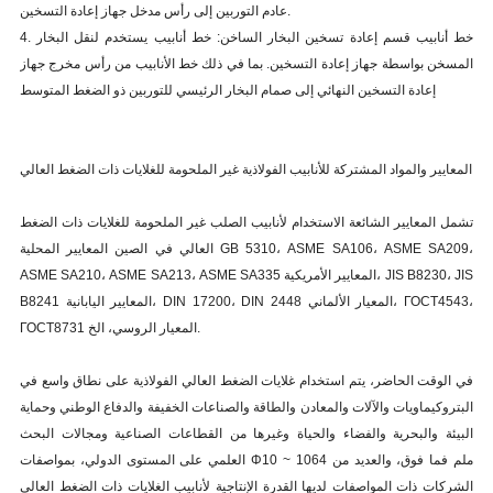
عادم التوربين إلى رأس مدخل جهاز إعادة التسخين.
4. خط أنابيب قسم إعادة تسخين البخار الساخن: خط أنابيب يستخدم لنقل البخار
المسخن بواسطة جهاز إعادة التسخين. بما في ذلك خط الأنابيب من رأس مخرج جهاز
إعادة التسخين النهائي إلى صمام البخار الرئيسي للتوربين ذو الضغط المتوسط
المعايير والمواد المشتركة للأنابيب الفولاذية غير الملحومة للغلايات ذات الضغط العالي
تشمل المعايير الشائعة الاستخدام لأنابيب الصلب غير الملحومة للغلايات ذات الضغط
العالي في الصين المعايير المحلية GB 5310، ASME SA106، ASME SA209،
ASME SA210، ASME SA213، ASME SA335 المعايير الأمريكية، JIS B8230، JIS
B8241 المعايير اليابانية، DIN 17200، DIN 2448 المعيار الألماني، ГОСТ4543،
ГОСТ8731 المعيار الروسي، الخ.
في الوقت الحاضر، يتم استخدام غلايات الضغط العالي الفولاذية على نطاق واسع في
البتروكيماويات والآلات والمعادن والطاقة والصناعات الخفيفة والدفاع الوطني وحماية
البيئة والبحرية والفضاء والحياة وغيرها من القطاعات الصناعية ومجالات البحث
العلمي على المستوى الدولي، بمواصفات Φ10 ~ 1064 ملم فما فوق، والعديد من
الشركات ذات المواصفات لديها القدرة الإنتاجية لأنابيب الغلايات ذات الضغط العالي