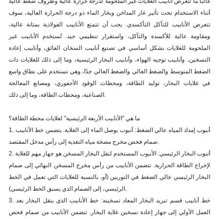
غالبًا ما تتعرض أنابيب الغلايات غير الملحومة لدرجة حرارة عالية وظروف ضغط عالية
أثناء الاستخدام تحت تأثير غاز المداخن وبخار الماء ذو درجة الحرارة العالية، سوف
تتعرض الأنابيب للتآكل التأكسدي. يجب أن تتمتع الأنابيب الفولاذية بمتانة عالية،
ومقاومة عالية للأكسدة والتآكل، واستقرار تنظيمي جيد. تُستخدم الأنابيب غير
الملحومة للغلايات بشكل أساسي في تصنيع أنابيب السخان الفائق، وأنابيب إعادة
التسخين، وأنابيب توجيه الهواء، وأنابيب البخار الرئيسية، وما إلى ذلك للغلايات ذات
الضغط المتوسط والضغط العالي والضغط العالي جدًا، وهي تستخدم على نطاق واسع
في غلايات البخار، توليد الطاقة، ومحطات الوقود الأحفوري، ومصانع المعالجة
الصناعية، ومحطات الطاقة، وما إلى ذلك.
ما هي "الأنابيب الأربعة الرئيسية" لغلايات محطة الطاقة؟
1. أنبوب إمداد المياه عالي الضغط: أنبوب يوصل الماء إلى الغلاية. يتضمن خط الأنابيب
صمام فحص مخرج مضخة مياه التغذية إلى رأس مدخل المقتصد.
2. أنبوب البخار الرئيسي: الأنبوب المستخدم لنقل البخار المسخن هو جهاز مهم للغلاية
لإخراج الطاقة الحرارية. تتضمن الأنابيب من رأس مخرج المسخن النهائي إلى صمام
البخار الرئيسي عالي الضغط في التوربين (أو، بالنسبة للغلايات التي تعمل في الخط
الرئيسي، إلى الصمام الذي يسبق الخط الرئيسي).
3. خط أنابيب قسم تبريد البخار المعاد تسخينه: خط الأنابيب الذي ينقل البخار بعد
العمل الأولي إلى جهاز إعادة تسخين غلاية البخار. تتضمن الأنابيب من صمام فحص