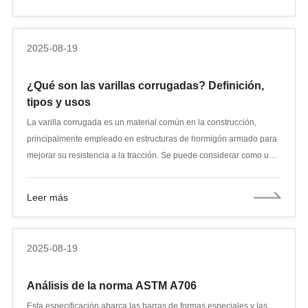
factores relevantes a considerar.
2025-08-19
¿Qué son las varillas corrugadas? Definición,
tipos y usos
La varilla corrugada es un material común en la construcción,
principalmente empleado en estructuras de hormigón armado para
mejorar su resistencia a la tracción. Se puede considerar como un
esqueleto interno, que fortalece y hace más duradera la estructura
de hormigón, capaz de soportar fuerzas de tracción y prevenir
Leer más
grietas. En pocas palabras, la varilla corrugada actúa como el
"esqueleto" del hormigón, haciendo que la estructura sea más
estable y segura.
2025-08-19
Análisis de la norma ASTM A706
Esta especificación abarca las barras de formas especiales y las