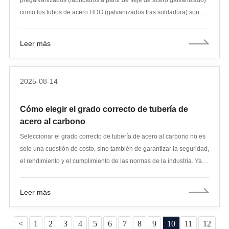
como los tubos de acero HDG (galvanizados tras soldadura) son
ampliamente utilizados. Si bien pueden parecer similares a simple
vista, sus procesos de producción, rendimiento y aplicaciones
Leer más
presentan diferencias clave que los compradores deben
comprender.
2025-08-14
Cómo elegir el grado correcto de tubería de
acero al carbono
Seleccionar el grado correcto de tubería de acero al carbono no es
solo una cuestión de costo, sino también de garantizar la seguridad,
el rendimiento y el cumplimiento de las normas de la industria. Ya
sea que trabaje en construcción, petróleo y gas, manufactura o
sistemas de agua, el grado correcto puede determinar el éxito y la
Leer más
durabilidad de su proyecto. Esta guía detalla lo que necesita saber,
desde comprender los grados de acero al carbono hasta cómo
adaptarlos a los requisitos de su aplicación.
<
1
2
3
4
5
6
7
8
9
10
11
12