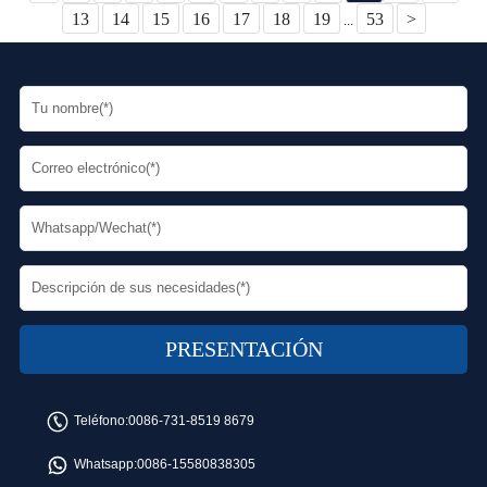
13
14
15
16
17
18
19
53
>
...
Teléfono:
0086-731-8519 8679
Whatsapp:
0086-15580838305