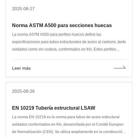
2025-08-27
Norma ASTM A500 para secciones huecas
La norma ASTM A500 para perfiles huecos define las
especificaciones para tubos estructurales de acero al carbono, tanto
soldados como sin costura, conformados en frío. Estos perfiles
huecos se utilizan ampliamente en construcción, infraestructura e
ingeniería industrial gracias a su resistencia, precisión dimensional
Leer más
y versatilidad. La norma proporciona directrices claras sobre
composición química, propiedades mecánicas, procesos de
fabricación y tolerancias dimensionales, garantizando la seguridad
2025-08-26
y la fiabilidad en aplicaciones estructurales.
EN 10219 Tubería estructural LSAW
La norma EN 10219 es la norma para tubos de acero estructural
soldados conformados en frío, desarrollada por el Comité Europeo
de Normalización (CEN). Se utiliza ampliamente en la construcción,