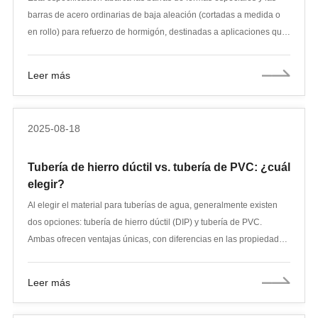
barras de acero ordinarias de baja aleación (cortadas a medida o
en rollo) para refuerzo de hormigón, destinadas a aplicaciones que
requieren requisitos rigurosos de composición mecánica y química,
para lograr propiedades de tracción controladas o para mejorar la
Leer más
soldabilidad. Las notas y notas al pie que ofrecen material
explicativo se incluyen en el texto de esta especificación. Estas
notas y notas al pie (excepto las de tablas y figuras) no deben
2025-08-18
interpretarse como requisitos de esta especificación. Grado: Las
barras de refuerzo tienen un único grado mínimo de resistencia a la
Tubería de hierro dúctil vs. tubería de PVC: ¿cuál
fluencia: 60 000 psi [420 MPa], denominado Grado 60 [420].
elegir?
Al elegir el material para tuberías de agua, generalmente existen
dos opciones: tubería de hierro dúctil (DIP) y tubería de PVC.
Ambas ofrecen ventajas únicas, con diferencias en las propiedades
del material, los escenarios de aplicación y el costo. La tubería de
hierro dúctil se utiliza principalmente para tuberías de suministro y
Leer más
drenaje de agua de alta presión y alta resistencia, mientras que la
tubería de PVC se usa más comúnmente para drenaje y suministro