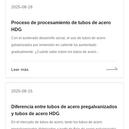
de agua en entornos corrosivos de baja presión, así como para el
2025-08-18
suministro y drenaje de agua en interiores de edificios.
Proceso de procesamiento de tubos de acero
HDG
Con el acelerado desarrollo social, el uso de tubos de acero
galvanizados por inmersión en caliente ha aumentado
gradualmente. ¿Cuánto sabe sobre los tubos de acero
galvanizados por inmersión en caliente? ¿Cuáles son las
clasificaciones, los principios de producción y el flujo de proceso de
Leer más
los tubos de acero galvanizados por inmersión en caliente? Hoy, le
llevaré al mundo de los tubos de acero galvanizados por inmersión
en caliente para que comprenda sus secretos.
2025-08-15
Diferencia entre tubos de acero pregalvanizados
y tubos de acero HDG
En el mercado de tubos de acero, tanto los tubos de acero
pregalvanizados (fabricados a partir de fleje de acero galvanizado)