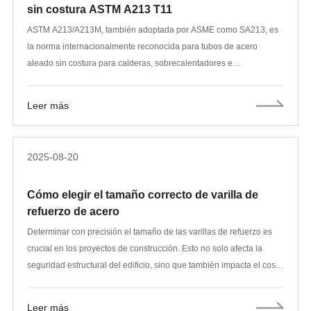
sin costura ASTM A213 T11
ASTM A213/A213M, también adoptada por ASME como SA213, es
la norma internacionalmente reconocida para tubos de acero
aleado sin costura para calderas, sobrecalentadores e
intercambiadores de calor. Entre los numerosos grados que abarca
esta especificación, el T11 es uno de los más utilizados debido a su
Leer más
excelente resistencia, resistencia a la corrosión y capacidad para
funcionar en condiciones de alta temperatura y alta presión.
2025-08-20
Cómo elegir el tamaño correcto de varilla de
refuerzo de acero
Determinar con precisión el tamaño de las varillas de refuerzo es
crucial en los proyectos de construcción. Esto no solo afecta la
seguridad estructural del edificio, sino que también impacta el costo
y la calidad del proyecto. A continuación, se detalla cómo
determinar con precisión el tamaño de las varillas de refuerzo y los
Leer más