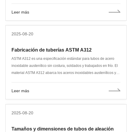
las infraestructuras y la industria. Los tubos de acero soldados por
arco sumergido longitudinal (LSAW), un tipo de producto clave
Leer más
según la norma EN 10219, son el material predilecto para el
transporte de petróleo y gas a larga distancia, la ingeniería offshore
y los proyectos estructurales a gran escala gracias a su excelente
2025-08-20
resistencia mecánica, precisión dimensional y resistencia a la
presión.
Fabricación de tuberías ASTM A312
ASTM A312 es una especificación estándar para tubos de acero
inoxidable austenítico sin costura, soldados y trabajados en frío. El
material ASTM A312 abarca los aceros inoxidables austeníticos y
se fabrica tanto con procesos soldados como sin costura. Los tubos
de acero inoxidable ASTM A312 se utilizan ampliamente para
Leer más
servicios de alta temperatura y servicios generales, con diámetros
exteriores de 1/8" a 30" y espesores de pared de cédula 5S a 80S.
2025-08-20
Tamaños y dimensiones de tubos de aleación