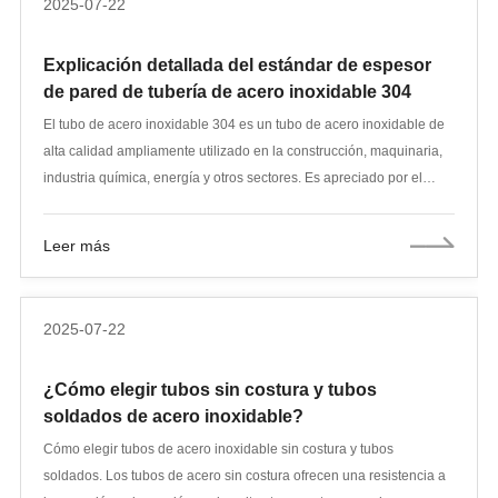
2025-07-22
planos, etc.). Los tubos soldados se dividen en las siguientes
variedades según sus diferentes materiales y usos:
Explicación detallada del estándar de espesor
de pared de tubería de acero inoxidable 304
El tubo de acero inoxidable 304 es un tubo de acero inoxidable de
alta calidad ampliamente utilizado en la construcción, maquinaria,
industria química, energía y otros sectores. Es apreciado por el
mercado por su buena resistencia a la corrosión y rendimiento de
procesamiento. Con el desarrollo de aplicaciones industriales, los
Leer más
usuarios han establecido requisitos más exigentes para el espesor
de pared del tubo de acero inoxidable 304. Este artículo explicará
sistemáticamente la definición del espesor de pared, el rango
2025-07-22
estándar común, el método de detección, las medidas de control de
calidad y su impacto en el precio y el uso del tubo de acero
¿Cómo elegir tubos sin costura y tubos
inoxidable 304, ayudándole a tomar decisiones más científicas en
soldados de acero inoxidable?
el proceso de adquisición y solicitud.
Cómo elegir tubos de acero inoxidable sin costura y tubos
soldados. Los tubos de acero sin costura ofrecen una resistencia a