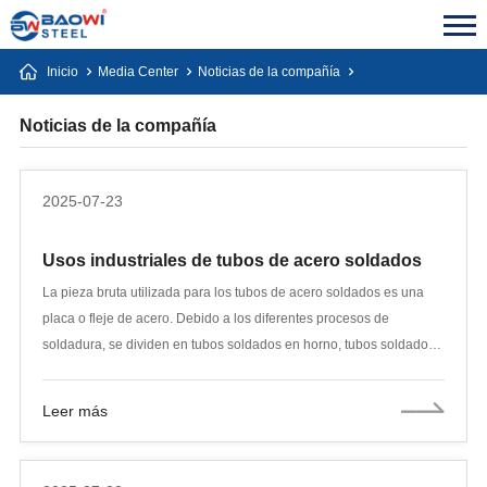
Inicio
Media Center
Noticias de la compañía
Noticias de la compañía
2025-07-23
Usos industriales de tubos de acero soldados
La pieza bruta utilizada para los tubos de acero soldados es una
placa o fleje de acero. Debido a los diferentes procesos de
soldadura, se dividen en tubos soldados en horno, tubos soldados
eléctricos (soldados por resistencia) y tubos soldados por arco
automático. Debido a las diferentes formas de soldadura, se dividen
Leer más
en tubos soldados con costura recta y tubos soldados en espiral.
Por la forma de sus extremos, se dividen en tubos soldados
redondos y tubos soldados con formas especiales (cuadrados,