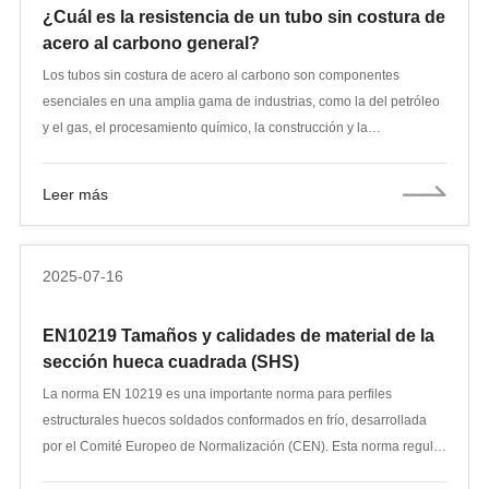
¿Cuál es la resistencia de un tubo sin costura de
acero al carbono general?
Los tubos sin costura de acero al carbono son componentes
esenciales en una amplia gama de industrias, como la del petróleo
y el gas, el procesamiento químico, la construcción y la
infraestructura energética. Su resistencia mecánica es un factor
crítico que influye directamente en la seguridad, el rendimiento y la
Leer más
vida útil. Comprender la resistencia de estos tubos (qué determina
su resistencia, cómo se mide y cómo varía según el material y la
aplicación) es vital para ingenieros, profesionales de compras y
2025-07-16
diseñadores de proyectos.
EN10219 Tamaños y calidades de material de la
sección hueca cuadrada (SHS)
La norma EN 10219 es una importante norma para perfiles
estructurales huecos soldados conformados en frío, desarrollada
por el Comité Europeo de Normalización (CEN). Esta norma regula
específicamente los requisitos técnicos y las especificaciones de