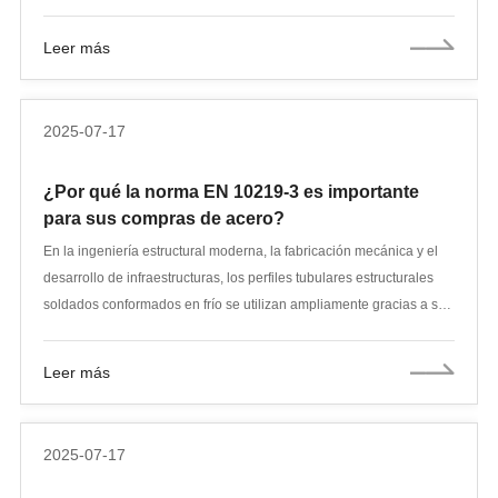
frío. El proceso estándar para tubos de acero sin costura de pared
delgada se aplica a proyectos generales de construcción industrial
Leer más
y civil, así como a tubos de acero para cableado de iluminación y
electricidad, tendido oculto y proyectos de tendido e instalación de
tubos de acero en falsos techos y paneles de pared.
2025-07-17
¿Por qué la norma EN 10219-3 es importante
para sus compras de acero?
En la ingeniería estructural moderna, la fabricación mecánica y el
desarrollo de infraestructuras, los perfiles tubulares estructurales
soldados conformados en frío se utilizan ampliamente gracias a su
ligereza, precisión de conformado y excelente resistencia a la
flexión. Como especificación técnica clave para el mercado único
Leer más
europeo, la serie de normas EN 10219 sirve como piedra angular
para evaluar el rendimiento, la calidad y la idoneidad de estos
productos de acero.
2025-07-17