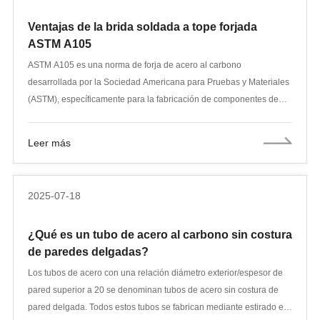
Ventajas de la brida soldada a tope forjada
ASTM A105
ASTM A105 es una norma de forja de acero al carbono
desarrollada por la Sociedad Americana para Pruebas y Materiales
(ASTM), específicamente para la fabricación de componentes de
tuberías. Como acero especial, pertenece a la categoría de acero
forjado en frío y es esencialmente un acero forjado de bajo
Leer más
contenido de carbono con un estricto control estándar de su
composición química y propiedades mecánicas. En cuanto a su
composición química, el material A105 contiene carbono (C) ≤ 0,35
2025-07-18
%, silicio (Si) ≤ 0,35 %, manganeso (Mn) 0,6-1,05 %, azufre (S) ≤
0,050 %, fósforo (P) ≤ 0,040 % y un contenido limitado de cobre,
¿Qué es un tubo de acero al carbono sin costura
níquel, cromo, molibdeno y otros elementos. Esta precisa
de paredes delgadas?
proporción de composición garantiza que el material tenga una
buena maquinabilidad, además de suficiente resistencia y
Los tubos de acero con una relación diámetro exterior/espesor de
tenacidad.
pared superior a 20 se denominan tubos de acero sin costura de
pared delgada. Todos estos tubos se fabrican mediante estirado en