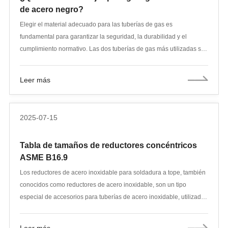
de acero negro?
Elegir el material adecuado para las tuberías de gas es
fundamental para garantizar la seguridad, la durabilidad y el
cumplimiento normativo. Las dos tuberías de gas más utilizadas son
las de acero galvanizado y las de acero negro. Si bien ambas están
hechas de acero al carbono, su rendimiento y usos difieren debido
Leer más
a los distintos tratamientos superficiales. Este artículo le mostrará la
diferencia entre las tuberías de acero negro y las de acero
galvanizado, cuál es más adecuada para sistemas de gas y qué
2025-07-15
precauciones se deben tomar al instalarlas en viviendas o locales
comerciales para que las tuberías de gas sean más seguras y
Tabla de tamaños de reductores concéntricos
fiables.
ASME B16.9
Los reductores de acero inoxidable para soldadura a tope, también
conocidos como reductores de acero inoxidable, son un tipo
especial de accesorios para tuberías de acero inoxidable, utilizados
principalmente para conectar dos tuberías de diferentes diámetros.
Según su estructura, se dividen en reductores concéntricos y