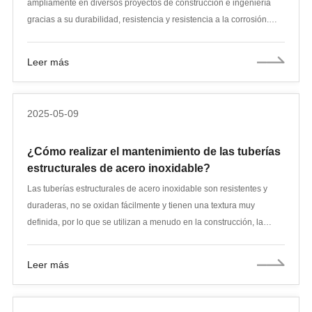
ampliamente en diversos proyectos de construcción e ingeniería
gracias a su durabilidad, resistencia y resistencia a la corrosión.
Este artículo ofrece una guía completa sobre el tamaño y las
especificaciones de los tubos HSS galvanizados, incluyendo los
Leer más
tipos de tubos HSS galvanizados, sus tamaños comunes y las
especificaciones que debe conocer al seleccionar estos productos
para su proyecto.
2025-05-09
¿Cómo realizar el mantenimiento de las tuberías
estructurales de acero inoxidable?
Las tuberías estructurales de acero inoxidable son resistentes y
duraderas, no se oxidan fácilmente y tienen una textura muy
definida, por lo que se utilizan a menudo en la construcción, la
maquinaria, el procesamiento de alimentos y otras industrias. Sin
embargo, por muy buena que sea la calidad del material, no es
Leer más
infalible. Si se descuida durante mucho tiempo, su superficie puede
oscurecerse, mancharse o incluso corroerse. Para que conserven
su brillo, un rendimiento estable y una mayor durabilidad, la