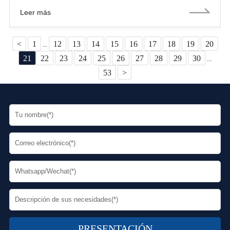
Este artículo explora las razones por las que los tubos LSAW son la
Leer más
opción preferida en muchos proyectos de oleoductos.
<
1
12
13
14
15
16
17
18
19
20
...
21
22
23
24
25
26
27
28
29
30
...
53
>