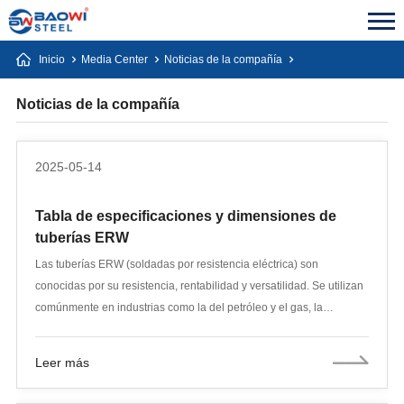
Inicio
Media Center
Noticias de la compañía
Noticias de la compañía
2025-05-14
Tabla de especificaciones y dimensiones de
tuberías ERW
Las tuberías ERW (soldadas por resistencia eléctrica) son
conocidas por su resistencia, rentabilidad y versatilidad. Se utilizan
comúnmente en industrias como la del petróleo y el gas, la
construcción y la transmisión de agua. Comprender las
especificaciones clave de las tuberías ERW, como el diámetro
Leer más
exterior (DE), el espesor de pared (PE) y la calidad del material, es
crucial para seleccionar la tubería adecuada para aplicaciones