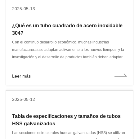
específicas.
2025-05-13
¿Qué es un tubo cuadrado de acero inoxidable
304?
Con el continuo desarrollo económico, muchas industrias
manufactureras se adaptan activamente a los nuevos tiempos, y la
investigación y el desarrollo de productos también deben adaptarse
a las tendencias del desarrollo económico contemporáneo. En la
industria del acero inoxidable, si el desarrollo de productos carece
Leer más
de características y no satisface las diversas necesidades del
mercado, es fácil quedar eliminado en la feroz competencia. El tubo
cuadrado de acero inoxidable 304 surgió en este contexto y
2025-05-12
rápidamente se convirtió en uno de los productos más populares. A
continuación, el editor le mostrará qué es el tubo cuadrado de acero
Tabla de especificaciones y tamaños de tubos
inoxidable 304.
HSS galvanizados
Las secciones estructurales huecas galvanizadas (HSS) se utilizan