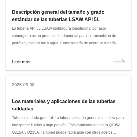
centrales eléctricas, industria química, petróleo, etc. Sin embargo, el
Descripción general del tamaño y grado
acero inoxidable al cromo generalmente tiene baja soldabilidad, y
estándar de las tuberías LSAW API 5L
se debe prestar atención al proceso de soldadura, las condiciones
del tratamiento térmico y la selección de varillas de soldadura
La tubería API 5L LSAW (soldadura longitudinal por arco
adecuadas. Las varillas de soldadura de acero inoxidable al cromo-
sumergido) es un producto fundamental para la transmisión de
níquel tienen buena resistencia a la corrosión y resistencia a la
petróleo, gas natural y agua. Como tubería de acero, la tubería
oxidación, y son ampliamente utilizadas en la industria química,
LSAW es conocida por su alta resistencia, fiabilidad y capacidad
fertilizantes, petróleo y fabricación de maquinaria médica. Para
para soportar altas presiones y ambientes corrosivos. Este artículo
Leer más
evitar la corrosión intergranular causada por el calentamiento, la
ofrece una descripción completa de las tuberías API 5L LSAW,
corriente de soldadura no debe ser demasiado alta,
abarcando normas, composición química, propiedades mecánicas,
aproximadamente un 20 % menor que la de las varillas de
procesos de fabricación y métodos de prueba.
2025-05-08
soldadura de acero al carbono, el arco no debe ser demasiado
largo, la capa intermedia debe enfriarse rápidamente y se prefiere
Los materiales y aplicaciones de las tuberías
una soldadura estrecha.
soldadas
Tubería soldada general: La tubería soldada general se utiliza para
transportar fluidos a baja presión. Está fabricada en acero Q195A,
Q215A y Q235A. También puede fabricarse con otros aceros