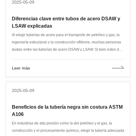
2025-05-09
limpieza y el mantenimiento diarios son fundamentales. Tanto si las
utiliza en interiores como en exteriores, expuestas al viento y al sol,
Diferencias clave entre tubos de acero DSAW y
esta sencilla guía de mantenimiento le ayudará a gestionar
LSAW explicadas
fácilmente el mantenimiento diario de las tuberías estructurales de
acero inoxidable.
Al elegir tuberías de acero para el transporte de petróleo y gas, la
ingeniería estructural o la construcción offshore, muchas personas
dudan entre las tuberías de acero DSAW y LSAW. Si bien estos dos
tipos de tuberías de acero parecen similares, ambas se sueldan con
tecnología de soldadura por arco sumergido, ofreciendo alta
Leer más
resistencia y buena calidad. Sin embargo, existen muchas
diferencias en los métodos de producción, las características
estructurales y las aplicaciones. Este artículo le ayudará a
2025-05-09
comprender la diferencia entre ellas y a elegir la que mejor se
adapte a su proyecto.
Beneficios de la tubería negra sin costura ASTM
A106
En industrias de alta presión como la del petróleo y el gas, la
construcción y el procesamiento químico, elegir la tubería adecuada