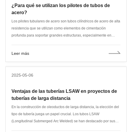
¿Para qué se utilizan los pilotes de tubos de
acero?
Los pilotes tubulares de acero son tubos cilíndricos de acero de alta
resistencia que se utilizan como elementos de cimentación
profunda para soportar grandes estructuras, especialmente en
proyectos navales y de ingeniería civil pesada. Generalmente se
fabrican en acero al carbono mediante procesos sin costura, LSAW
Leer más
(soldadura longitudinal por arco sumergido) o SSAW (soldadura
espiral por arco sumergido). Estos pilotes pueden incluir juntas o
conectores entrelazados y suelen hincarse en el suelo para
2025-05-06
proporcionar soporte de carga en suelo, arena o entornos
submarinos. Sus aplicaciones comunes incluyen pilares de
Ventajas de las tuberías LSAW en proyectos de
puentes, plataformas marinas y muros de muelles. Los pilotes
tuberías de larga distancia
tubulares se fabrican según normas específicas que definen la
resistencia a la tracción, el espesor de pared, el diámetro y otros
En la construcción de oleoductos de larga distancia, la elección del
requisitos estructurales. Pero, ¿para qué se utilizan exactamente?
tipo de tubería juega un papel crucial. Los tubos LSAW
(Longitudinal Submerged Arc Welded) se han destacado por sus
ventajas en términos de durabilidad, fiabilidad y costo-beneficio.