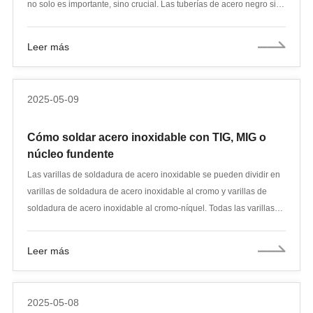
no solo es importante, sino crucial. Las tuberías de acero negro sin
costura ASTM A106 destacan por su excepcional resistencia,
fiabilidad y versatilidad en condiciones exigentes. Esta guía le
Leer más
explicará todo lo que necesita saber sobre las tuberías negras sin
costura A106: por qué son confiables para aplicaciones críticas, qué
las hace únicas y cómo seleccionar la especificación adecuada
2025-05-09
para su proyecto.
Cómo soldar acero inoxidable con TIG, MIG o
núcleo fundente
Las varillas de soldadura de acero inoxidable se pueden dividir en
varillas de soldadura de acero inoxidable al cromo y varillas de
soldadura de acero inoxidable al cromo-níquel. Todas las varillas
de soldadura que cumplen con la norma nacional de estos dos
tipos deben evaluarse de acuerdo con las disposiciones de la
Leer más
norma nacional GB/T 983-2012. El acero inoxidable al cromo tiene
cierta resistencia a la corrosión (ácidos oxidantes, ácidos orgánicos,
cavitación), resistencia al calor y resistencia a la corrosión.
2025-05-08
Generalmente se selecciona como material de equipo para