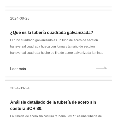
áreas de aplicación. Este artículo explorará las diferencias entre las
tuberías de conducción y los tubos OCTG para comprender mejor
sus funciones en la industria energética.
2024-09-25
¿Qué es la tubería cuadrada galvanizada?
El tubo cuadrado galvanizado es un tubo de acero de sección
transversal cuadrada hueca con forma y tamaño de sección
transversal cuadrada hecho de tira de acero galvanizada laminada
en caliente o laminada en frío o placa de bobina galvanizada, que
se forma doblando en frío y luego soldadura de alta frecuencia. , o
Leer más
tubos rectangulares cuadrados galvanizados fabricados
galvanizando en caliente los tubos de acero huecos prefabricados
conformados en frío. Los tubos cuadrados galvanizados en caliente
2024-09-24
se dividen en costuras soldadas y sin costura. Los tubos cuadrados
sin costura se fabrican extruyendo tubos redondos sin costura.
Análisis detallado de la tubería de acero sin
costura SCH 80.
La tubería de acero sin costura (tubería SMLS) es una tubería de