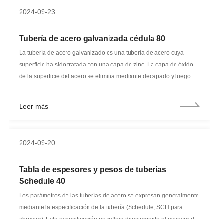
2024-09-23
Tubería de acero galvanizada cédula 80
La tubería de acero galvanizado es una tubería de acero cuya
superficie ha sido tratada con una capa de zinc. La capa de óxido
de la superficie del acero se elimina mediante decapado y luego se
sumerge en un baño de zinc fundido para formar una capa
anticorrosión. Los tubos de acero galvanizado se utilizan
Leer más
ampliamente en la construcción, la industria, la agricultura y otros
campos que requieren protección contra el óxido y la corrosión. Los
tubos de acero galvanizado cédula 80 representan el espesor de
2024-09-20
pared más grueso de los tubos de acero galvanizado y pueden
soportar presiones más altas y entornos de uso más hostiles.
Tabla de espesores y pesos de tuberías
Schedule 40
Los parámetros de las tuberías de acero se expresan generalmente
mediante la especificación de la tubería (Schedule, SCH para
abreviar). Esta especificación no refleja directamente el espesor de