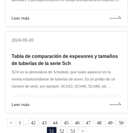
pared real de la tubería, sino que es una serie de indicadores de
espesor de pared. Las tuberías de acero del mismo diámetro
Leer más
nominal pueden tener diferentes espesores de pared según
diferentes valores SCH. El diseño de las especificaciones de
tuberías se originó en el Instituto Americano del Petróleo (API) y la
2024-09-20
Sociedad Americana de Ingenieros Mecánicos (ASME), que se
utilizan para proporcionar una selección de tuberías estandarizada
Tabla de comparación de espesores y tamaños
para los cambios de presión y temperatura en los sistemas de
de tuberías de la serie Sch
tuberías.
SCH es la abreviatura de Schedule, que suele aparecer en la
norma estadounidense de tuberías de acero. Es un prefijo de un
número de serie, por ejemplo: SCH10, SCH40, SCH80, etc.
Correspondiente a los números de serie anteriores, encontrará el
espesor de la pared. de cada especificación de tubería de acero en
Leer más
la tabla de tamaños de tubería de acero. Esto está estipulado por la
norma ANSIB36.10 (tubería de acero soldada y sin costura) de la
Asociación Nacional Estadounidense de 1938.
<
1
42
43
44
45
46
47
48
49
50
...
51
52
53
>