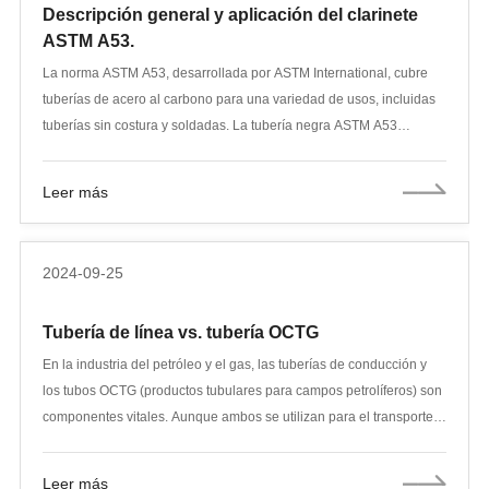
Descripción general y aplicación del clarinete
ASTM A53.
La norma ASTM A53, desarrollada por ASTM International, cubre
tuberías de acero al carbono para una variedad de usos, incluidas
tuberías sin costura y soldadas. La tubería negra ASTM A53
(también conocida como tubería ASME SA53) se usa ampliamente
en aplicaciones mecánicas y de presión, así como para fines
Leer más
generales en tuberías de vapor, agua, gas y aire. La norma se
aplica a operaciones de soldadura y conformado como bobinado,
doblado y bridado, aunque tiene sus limitaciones bajo ciertas
2024-09-25
condiciones.
Tubería de línea vs. tubería OCTG
En la industria del petróleo y el gas, las tuberías de conducción y
los tubos OCTG (productos tubulares para campos petrolíferos) son
componentes vitales. Aunque ambos se utilizan para el transporte y
la extracción de fluidos, existen diferencias significativas entre
ambos en términos de diseño, materiales, procesos de producción y
Leer más