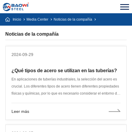
Inicio
Media Center
Noticias de la compañía
Noticias de la compañía
2024-09-29
¿Qué tipos de acero se utilizan en las tuberías?
En aplicaciones de tuberías industriales, la selección del acero es
crucial. Los diferentes tipos de acero tienen diferentes propiedades
físicas y químicas, por lo que es necesario considerar el entorno de
servicio y los requisitos de la tubería al seleccionar un material
adecuado. Este artículo explorará varios tipos comunes de tuberías
Leer más
de acero, incluido el acero al carbono, el acero aleado, el acero
inoxidable, el acero galvanizado y las características de fabricación
de las tuberías sin costura y con costura.