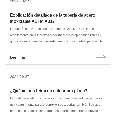
2024-09-27
Explicación detallada de la tubería de acero
inoxidable ASTM A312
La tubería de acero inoxidable estándar ASTM A312 se usa
ampliamente en la industria moderna y sus propiedades físicas y
químicas superiores la convierten en una opción ideal para muchas
industrias. Este artículo proporcionará una mirada en profundidad a
las especificaciones de las tuberías de acero inoxidable ASTM
Leer más
A312, las propiedades de los materiales, las áreas de aplicación y
su rendimiento en diferentes entornos.
2024-09-27
¿Qué es una brida de soldadura plana?
La brida de soldadura plana es un tipo de brida de tubería que se
usa comúnmente para la conexión de tuberías, también llamada
brida de soldadura plana ordinaria o brida plana para abreviar.