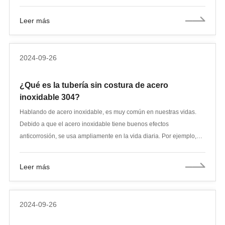
Suele constar de dos bridas, unos tornillos y juntas. Al conectar
firmemente las dos bridas con pernos y juntas, se realiza la
Leer más
conexión y el sellado de tuberías, bombas, válvulas, instrumentos y
otros equipos.
2024-09-26
¿Qué es la tubería sin costura de acero
inoxidable 304?
Hablando de acero inoxidable, es muy común en nuestras vidas.
Debido a que el acero inoxidable tiene buenos efectos
anticorrosión, se usa ampliamente en la vida diaria. Por ejemplo,
nuestros utensilios de cocina, los woks de acero inoxidable que
utilizamos y la vajilla de acero inoxidable, etc., se utilizan
Leer más
ampliamente en nuestras vidas. De hecho, existen muchos tipos de
acero inoxidable. ¿Conoce los tubos sin costura de acero
inoxidable? Hablemos de ello a continuación.
2024-09-26