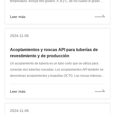
temperatura. Incluye tres grados: A, B y C, de los cuales el grado B
es el más comúnmente utilizado. Este tipo de tubería se utiliza en
varias industrias, incluidos los sistemas de tuberías para el
Leer más
transporte de petróleo y gas, agua y lodos minerales. También se
utiliza en sistemas de calderas y para fines estructurales y de
construcción.
2024-11-06
Acoplamientos y roscas API para tuberías de
revestimiento y de producción
Un acoplamiento de tubería es un tubo corto que se utiliza para
conectar dos tuberías roscadas. Los acoplamientos API también se
denominan acoplamientos y boquillas OCTG. Las roscas internas
se mecanizan para que coincidan con las roscas externas de las
juntas largas de la tubería. Las dos juntas de la tubería se atornillan
Leer más
en los extremos del acoplamiento, que suele estar hecho del mismo
grado de acero que la tubería para garantizar su resistencia. Todos
los acoplamientos de tubería se fabrican de acuerdo con la última
2024-11-06
versión de la especificación API 5CT y, por lo general, se fabrican