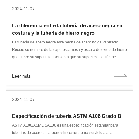
aplanamiento, los extremos de las muestras deberán ser lisos y sin
2024-11-07
rebabas, a menos que se realicen en extremos cortados. Todas las
pruebas se realizarán a temperatura ambiente. Si alguna muestra
La diferencia entre la tubería de acero negra sin
desarrolla un defecto, se puede descartar y reemplazar por otra
costura y la tubería de hierro negro
muestra. Se permitirá volver a realizar la prueba si la muestra se
raya antes de la prueba. También se permitirá volver a realizar la
La tubería de acero negra está hecha de acero no galvanizado.
prueba si la muestra se rompe en un defecto de la superficie interna
Recibe su nombre de la capa escamosa y oscura de óxido de hierro
o externa.
que cubre su superficie. Debido a que su superficie se tiñe de
oscuro con óxido de hierro durante el proceso de fabricación, se le
llama tubería de acero negra. Según el proceso de producción, los
Leer más
tubos de acero negro se dividen en dos tipos principales: tubos sin
costura y tubos soldados. ASTMA53/A53M es la especificación
estándar para tuberías de acero, galvanizadas en negro y en
2024-11-07
caliente, soldadas y sin costura.
Especificación de tubería ASTM A106 Grado B
ASTM A106/ASME SA106 es una especificación estándar para
tuberías de acero al carbono sin costura para servicio a alta