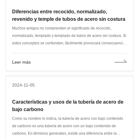
sin costuras, con el mismo grado de material que el cuerpo de la
Diferencias entre recocido, normalizado,
tubería (como API 5CT K55/J55, N80, L80, P110, etc.). El grado PSL
revenido y temple de tubos de acero sin costura
del acoplamiento es coherente con el de la tubería, o se
proporciona un producto de mayor grado según la demanda. A
Muchos amigos no comprenden el significado de recocido,
menos que haya requisitos especiales, generalmente se utiliza el
normalizado, templado y templado de tubos de acero sin costura. Si
mismo proceso de tratamiento térmico.
estos conceptos se confunden, fácilmente provocará consecuencias
irreversibles durante la producción y el uso de materiales. Por lo
tanto, es particularmente importante comprender correctamente los
Leer más
diversos significados del tratamiento térmico de tubos de acero sin
costura. Aprendamos sobre el proceso de tratamiento térmico de
tubos de acero sin costura.
2024-11-05
Características y usos de la tubería de acero de
bajo carbono
Como su nombre lo indica, la tubería de acero con bajo contenido
de carbono es una tubería de acero con un bajo contenido de
carbono. En términos generales, existe una diferencia entre la