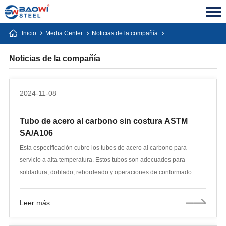
Inicio
Media Center
Noticias de la compañía
Noticias de la compañía
2024-11-08
Tubo de acero al carbono sin costura ASTM
SA/A106
Esta especificación cubre los tubos de acero al carbono para
servicio a alta temperatura. Estos tubos son adecuados para
soldadura, doblado, rebordeado y operaciones de conformado
similares. Las pruebas mecánicas en las muestras incluirán
pruebas de tracción, doblado, aplanamiento, hidrostáticas y
Leer más
eléctricas no destructivas. Las muestras para pruebas de doblado
consistirán en secciones cortadas del tubo. Para las pruebas de