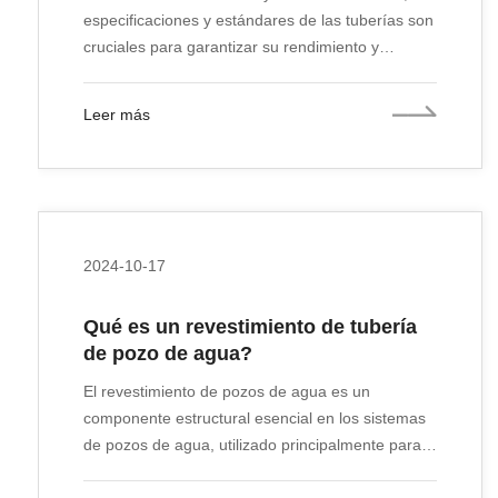
especificaciones y estándares de las tuberías son
cruciales para garantizar su rendimiento y
seguridad. La tubería Schedule 40 es un tipo
común de tubería que se utiliza en una amplia
Leer más
variedad de aplicaciones. Este artículo
proporcionará una descripción detallada de qué
es la tubería Schedule 40, sus especificaciones,
aplicaciones y por qué es importante. Sch 40 se
puede utilizar tanto para tuberías de acero sin
costura como para tuberías ERW (soldadas por
2024-10-17
resistencia eléctrica).
Qué es un revestimiento de tubería
de pozo de agua?
El revestimiento de pozos de agua es un
componente estructural esencial en los sistemas
de pozos de agua, utilizado principalmente para
mantener la estabilidad del pozo y evitar el