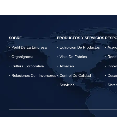
Este método reduce las operaciones de disparo,
recubrimiento.
reduce significativamente la ocurrencia de
accidentes como reventones y tuberías
atascadas, mejora la seguridad de las
operaciones de perforación y reduce los costos.
SOBRE
PRODUCTOS Y SERVICIOS
RESPO
Perfil De La Empresa
Exhibición De Productos
Acero
Organigrama
Vista De Fábrica
Rendi
Cultura Corporativa
Almacén
Innov
Relaciones Con Inversores
Control De Calidad
Desar
Servicios
Siste