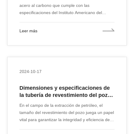
acero al carbono que cumple con las
especificaciones del Instituto Americano del
Petróleo. Esta tubería de acero se produce tanto
en formas soldadas como sin costura. La tubería
Leer más
de acero API 5L ERW es una tubería soldada por
resistencia eléctrica producida de acuerdo con el
estándar de marcado de ejecución API 5L.
2024-10-17
Dimensiones y especificaciones de
la tubería de revestimiento del pozo
OCTG
En el campo de la extracción de petróleo, el
tamaño del revestimiento del pozo juega un papel
vital para garantizar la integridad y eficiencia del
proceso de perforación. La carcasa de un pozo