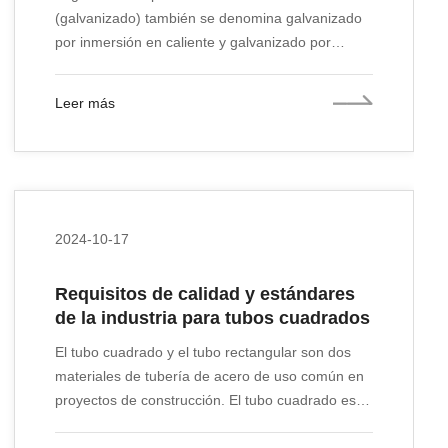
(galvanizado) también se denomina galvanizado
por inmersión en caliente y galvanizado por
inmersión en caliente: es una forma eficaz de
prevenir la corrosión del metal, que se utiliza
Leer más
principalmente en instalaciones estructurales
metálicas en diversas industrias. Consiste en
sumergir las piezas de acero desoxidadas en una
solución de zinc fundido a unos 500 °C, de modo
que la capa de zinc se adhiera a la superficie de
los componentes de acero, logrando así el
2024-10-17
propósito de protección contra la corrosión.
Requisitos de calidad y estándares
de la industria para tubos cuadrados
El tubo cuadrado y el tubo rectangular son dos
materiales de tubería de acero de uso común en
proyectos de construcción. El tubo cuadrado es
un tubo de acero de pared delgada ligero de