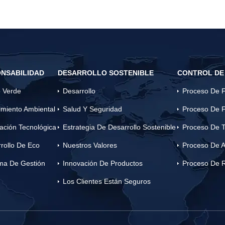
compatibles con el acero al carbono. A500 es
principalmente hierro con carbono, manganeso,
fósforo, azufre y cobre añadidos.
NSABILIDAD
DESARROLLO SOSTENIBLE
CONTROL DE
 Verde
Desarrollo
Proceso De F
miento Ambiental
Salud Y Seguridad
Proceso De F
ación Tecnológica
Estrategia De Desarrollo Sostenible
Proceso De T
rollo De Eco
Nuestros Valores
Proceso De A
ma De Gestión
Innovación De Productos
Proceso De 
Los Clientes Están Seguros