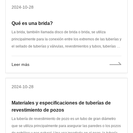
mantenimiento efectivos.
2024-10-28
Qué es una brida?
La brida, también llamada disco de brida o brida, se utiliza
principalmente para la conexión entre los extremos de las tuberías y
el sellado de tuberías y válvulas, revestimientos y tubos, tuberías y
equipos, etc. Debido a que se usa ampliamente entre estos equipos
y tuberías, los dos planos se conectan entre sí con pernos y la parte
Leer más
de sellado se llama brida. La conexión de brida consiste en fijar dos
tuberías, accesorios de tubería o equipos en una placa de brida
primero, agregar almohadillas de brida entre las dos placas de
2024-10-28
brida y sujetarlas con pernos para completar la conexión. Algunos
accesorios y equipos de tuberías ya vienen con bridas, que también
Materiales y especificaciones de tuberías de
son conexiones de brida. También hay bridas que se utilizan en la
revestimiento de pozos
entrada y salida de equipos para la conexión entre dos dispositivos,
como bridas reductoras. La conexión de brida o unión de brida se
La tubería de revestimiento de pozo es un tubo de gran diámetro
refiere a una conexión desmontable en la que las bridas, las juntas
que se utiliza principalmente para asegurar las paredes o los pozos
y los pernos se conectan entre sí como un conjunto de estructuras
de petróleo y gas natural. Una vez insertada en el pozo, la tubería