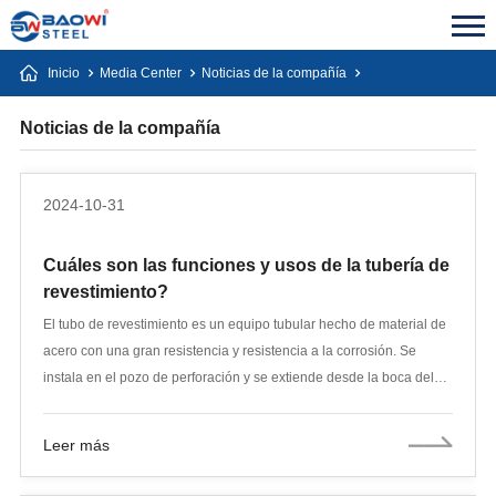
Inicio
Media Center
Noticias de la compañía
Noticias de la compañía
2024-10-31
Cuáles son las funciones y usos de la tubería de
revestimiento?
El tubo de revestimiento es un equipo tubular hecho de material de
acero con una gran resistencia y resistencia a la corrosión. Se
instala en el pozo de perforación y se extiende desde la boca del
pozo hasta el fondo del pozo, formando un sistema de tuberías que
protege la pared del pozo. El tubo de revestimiento generalmente
Leer más
consta de múltiples secciones de tubería, cada una de
aproximadamente 30 a 40 pies de largo, que se enroscan entre sí.