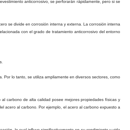
revestimiento anticorrosivo, se perforarán rápidamente, pero si se
ero se divide en corrosión interna y externa. La corrosión interna
elacionada con el grado de tratamiento anticorrosivo del entorno
s.
. Por lo tanto, se utiliza ampliamente en diversos sectores, como
ro al carbono de alta calidad posee mejores propiedades físicas y
l del acero al carbono. Por ejemplo, el acero al carbono expuesto a
ación, lo cual influye significativamente en su rendimiento y vida