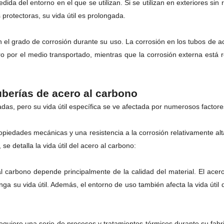
ida del entorno en el que se utilizan. Si se utilizan en exteriores sin 
 protectoras, su vida útil es prolongada.
n el grado de corrosión durante su uso. La corrosión en los tubos de ac
ro por el medio transportado, mientras que la corrosión externa está r
tuberías de acero al carbono
adas, pero su vida útil específica se ve afectada por numerosos factore
iedades mecánicas y una resistencia a la corrosión relativamente alta
se detalla la vida útil del acero al carbono:
 al carbono depende principalmente de la calidad del material. El ace
onga su vida útil. Además, el entorno de uso también afecta la vida úti
quiere una serie de procesos y tratamientos térmicos durante su fabric