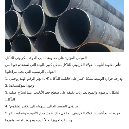
العوامل المؤثرة على مقاومة أنابيب الفولاذ الكربوني للتآكل:
تتأثر مقاومة أنابيب الفولاذ الكربوني للتآكل بشكل كبير بالبيئة التي تُستخدم فيها. من
العوامل الرئيسية التي يجب مراعاتها:
1. يؤثر الرقم الهيدروجيني (pH) ودرجة حرارة الوسط بشكل كبير على قابليته للتآكل؛
2. وجود المؤكسدات؛
3. تُشكل الرطوبة والملح بطاريات دقيقة على سطح خط الأنابيب، مما يُسرّع عملية
التآكل؛
4. قد يؤدي الضغط العالي بسهولة إلى تكوّن الشقوق؛
5. جودة تصنيع أنابيب الفولاذ الكربوني، بما في ذلك سُمك جدار الأنبوب، وعملية إنتاج
وحساب تجهيزات الأنابيب، وجودة اللحام، وغيرها.