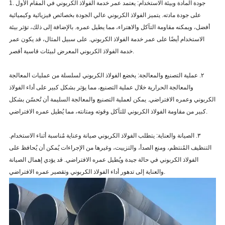
1. جودة المادة وبيئة الاستخدام: يعتمد عمر خدمة الفولاذ الكربوني في المقام الأول
على جودة مادته. يتميز الفولاذ الكربوني عالي الجودة بخصائص فيزيائية وكيميائية
أفضل، ويمكنه مقاومة التآكل والاهتراء، مما يطيل عمره. بالإضافة إلى ذلك، تؤثر بيئة
الاستخدام أيضًا على عمر خدمة الفولاذ الكربوني. على سبيل المثال، قد يكون عمر
خدمة الفولاذ الكربوني المعرض لبيئات قاسية أقصر.
٢. عملية التصنيع والمعالجة: يخضع الفولاذ الكربوني لسلسلة من عمليات المعالجة
والمعالجة الحرارية خلال عملية التصنيع، مما يؤثر بشكل كبير على أداء الفولاذ
الكربوني وعمره الافتراضي. يمكن لعملية التصنيع والمعالجة السليمة أن تُحسّن بشكل
كبير من مقاومة الفولاذ الكربوني للتآكل وقوته ومتانته، مما يُطيل عمره الافتراضي.
٣. الصيانة والعناية: يتطلب الفولاذ الكربوني صيانة وعناية مُناسبة أثناء الاستخدام.
التنظيف المُنتظم، ومنع الصدأ، والتزييت، وغيرها من الإجراءات يُمكن أن يُحافظ على
الفولاذ الكربوني في حالة جيدة ويُطيل عمره الافتراضي. قد يؤدي إهمال الصيانة
والعناية إلى تدهور أداء الفولاذ الكربوني وتقصير عمره الافتراضي.