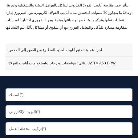
يتأثر عمر مقاومة أنابيب الفولاذ الكربوني للتآكل بالعوامل البيئية والتشغيلية وغيرها،
وعادةً ما يتجاوز 10 سنوات. لتحسين متانة أنابيب الفولاذ الكربوني، من الضروري إدارة
عمليات نقلها وتركيبها وتنظيفها وصيانتها بعناية. ومن الضروري اختيار أنابيب ذات
مقاومة ممتازة للتآكل والتعامل الفوري مع أي شقوق أو مشاكل تآكل يتم اكتشافها.
آخر :
عملية تصنيع أنابيب الحديد المطاوع من الصهر إلى الفحص
مواصفات ودرجات واستخدامات أنابيب الفولاذ ASTM A53 ERW
التالي :