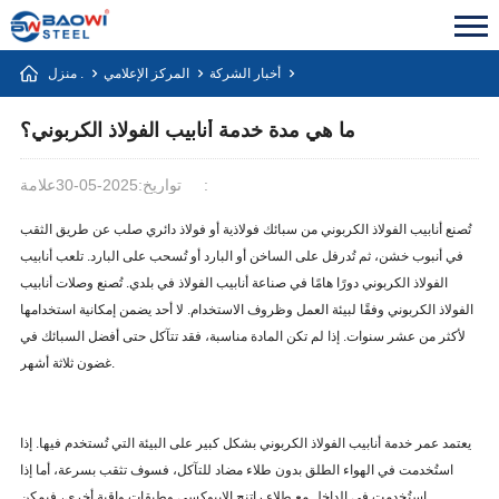
أخبار الشركة
المركز الإعلامي
منزل .
ما هي مدة خدمة أنابيب الفولاذ الكربوني؟
علامة:
تواريخ:2025-05-30
تُصنع أنابيب الفولاذ الكربوني من سبائك فولاذية أو فولاذ دائري صلب عن طريق الثقب
في أنبوب خشن، ثم تُدرفل على الساخن أو البارد أو تُسحب على البارد. تلعب أنابيب
الفولاذ الكربوني دورًا هامًا في صناعة أنابيب الفولاذ في بلدي. تُصنع وصلات أنابيب
الفولاذ الكربوني وفقًا لبيئة العمل وظروف الاستخدام. لا أحد يضمن إمكانية استخدامها
لأكثر من عشر سنوات. إذا لم تكن المادة مناسبة، فقد تتآكل حتى أفضل السبائك في
غضون ثلاثة أشهر.
يعتمد عمر خدمة أنابيب الفولاذ الكربوني بشكل كبير على البيئة التي تُستخدم فيها. إذا
استُخدمت في الهواء الطلق بدون طلاء مضاد للتآكل، فسوف تثقب بسرعة، أما إذا
استُخدمت في الداخل مع طلاء راتنج الإيبوكسي وطبقات واقية أخرى، فيمكن