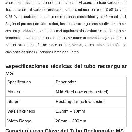
acero estructural al carbono de alta calidad. El acero de bajo carbono, un
tipo de acero al carbono ordinario, suele contener entre un 0,05 % y un
0,25 % de carbono, lo que ofrece buena soldabilidad y conformabilidad.
Según el proceso de fabricación, los tubos rectangulares se dividen en sin
costura y soldados. Los tubos rectangulares sin costura se conforman sin
soldadura, mientras que los soldados se fabrican uniendo flejes de acero.
Según su geometría de sección transversal, estos tubos también se
clasifican en tubos cuadrados y rectangulares.
Especificaciones técnicas del tubo rectangular
MS
Specification
Description
Material
Mild Steel (low carbon steel)
Shape
Rectangular hollow section
Wall Thickness
1.2mm – 10mm
Width Range
20mm – 200mm
Características Clave del Tubo Rectangular MS
Height Range
10mm – 150mm