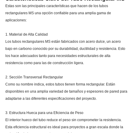
Estas son las principales características que hacen de los tubos
Standard Lengths
6m, 9m, 12m, or customized
rectangulares MS una opción confiable para una amplia gama de
Manufacturing Process
Hot-rolled or cold-rolled
aplicaciones:
Surface Finish
Black, painted, galvanized, or oiled
1. Material de Alta Calidad
Los tubos rectangulares MS están fabricados con acero dulce, un acero
bajo en carbono conocido por su durabilidad, ductilidad y resistencia. Esto
los hace adecuados tanto para necesidades estructurales de alta
resistencia como para las de construcción ligera.
2. Sección Transversal Rectangular
Como su nombre indica, estos tubos tienen forma rectangular. Están
disponibles en una amplia variedad de tamaños y espesores de pared para
adaptarse a las diferentes especificaciones del proyecto.
3. Estructura Hueca para una Eficiencia de Peso
El interior hueco del tubo reduce el peso sin comprometer la resistencia.
Esta eficiencia estructural es ideal para proyectos a gran escala donde la