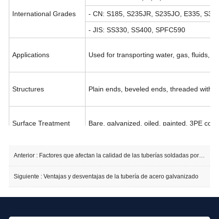
International Grades
-
CN:
S185, S235JR, S235JO, E335, S35
-
JIS:
SS330, SS400, SPFC590
Applications
Used for transporting water, gas, fluids, 
Structures
Plain ends, beveled ends, threaded with co
Surface Treatment
Bare, galvanized, oiled, painted, 3PE coati
Anterior :
Factores que afectan la calidad de las tuberías soldadas por alta frecuencia
Testing
Chemical composition analysis, mechanical
Siguiente :
Ventajas y desventajas de la tubería de acero galvanizado
Manufacturing Method
Hot-rolled or cold-rolled ERW (Electric R