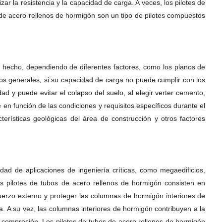
r la resistencia y la capacidad de carga. A veces, los pilotes de
de acero rellenos de hormigón son un tipo de pilotes compuestos
e hecho, dependiendo de diferentes factores, como los planos de
nos generales, si su capacidad de carga no puede cumplir con los
d y puede evitar el colapso del suelo, al elegir verter cemento,
n función de las condiciones y requisitos específicos durante el
cterísticas geológicas del área de construcción y otros factores
ad de aplicaciones de ingeniería críticas, como megaedificios,
os pilotes de tubos de acero rellenos de hormigón consisten en
uerzo externo y proteger las columnas de hormigón interiores de
a. A su vez, las columnas interiores de hormigón contribuyen a la
a compresión. Los pilotes de tubos de acero rellenos de hormigón