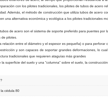
ación con los pilotes tradicionales, los pilotes de tubos de acero rell
idad. Además, el método de construcción que utiliza tubos de acero com
o en una alternativa económica y ecológica a los pilotes tradicionales mo
 tubos de acero son el sistema de soporte preferido para puentes por l
de pilotes.
a relación entre el diámetro y el espesor es pequeña) o para perforar c
 restricción y son capaces de soportar grandes deformaciones, lo cu
ctura tradicionales que requieren ataguías más grandes
a superficie del suelo y una "columna" sobre el suelo, la construcción 
o?
 la cédula 80