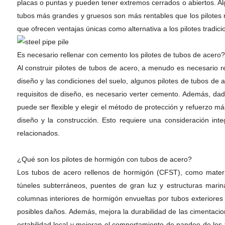
placas o puntas y pueden tener extremos cerrados o abiertos. Alg
tubos más grandes y gruesos son más rentables que los pilotes 
que ofrecen ventajas únicas como alternativa a los pilotes tradici
Es necesario rellenar con cemento los pilotes de tubos de acero?
Al construir pilotes de tubos de acero, a menudo es necesario 
diseño y las condiciones del suelo, algunos pilotes de tubos de
requisitos de diseño, es necesario verter cemento. Además, dado
puede ser flexible y elegir el método de protección y refuerzo 
diseño y la construcción. Esto requiere una consideración integ
relacionados.
¿Qué son los pilotes de hormigón con tubos de acero?
Los tubos de acero rellenos de hormigón (CFST), como material
túneles subterráneos, puentes de gran luz y estructuras marin
columnas interiores de hormigón envueltas por tubos exteriores
posibles daños. Además, mejora la durabilidad de las cimentacion
estabilidad local y mejoran el comportamiento de pandeo de los 