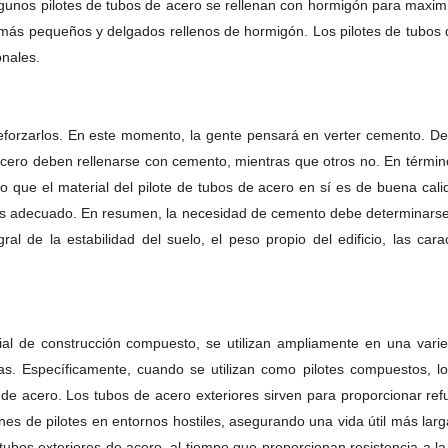
unos pilotes de tubos de acero se rellenan con hormigón para maximiza
más pequeños y delgados rellenos de hormigón. Los pilotes de tubos 
onales.
reforzarlos. En este momento, la gente pensará en verter cemento. D
 acero deben rellenarse con cemento, mientras que otros no. En térmi
 que el material del pilote de tubos de acero en sí es de buena calida
más adecuado. En resumen, la necesidad de cemento debe determinarse e
ral de la estabilidad del suelo, el peso propio del edificio, las cara
 de construcción compuesto, se utilizan ampliamente en una varied
as. Específicamente, cuando se utilizan como pilotes compuestos, l
 de acero. Los tubos de acero exteriores sirven para proporcionar ref
es de pilotes en entornos hostiles, asegurando una vida útil más larg
tubos exteriores de acero, al tiempo que proporcionan resistencia a l