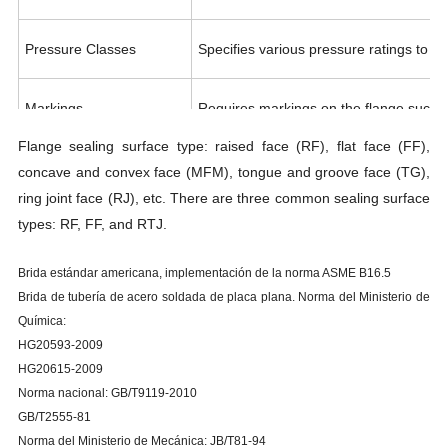
Pressure Classes
Specifies various pressure ratings to su
Markings
Requires markings on the flange such as
Flange sealing surface type: raised face (RF), flat face (FF),
Other Requirements
Includes manufacturing processes (e.g.,
concave and convex face (MFM), tongue and groove face (TG),
ring joint face (RJ), etc. There are three common sealing surface
types: RF, FF, and RTJ.
Brida estándar americana, implementación de la norma ASME B16.5
Brida de tubería de acero soldada de placa plana. Norma del Ministerio de
Química:
HG20593-2009
HG20615-2009
Norma nacional: GB/T9119-2010
GB/T2555-81
Norma del Ministerio de Mecánica: JB/T81-94