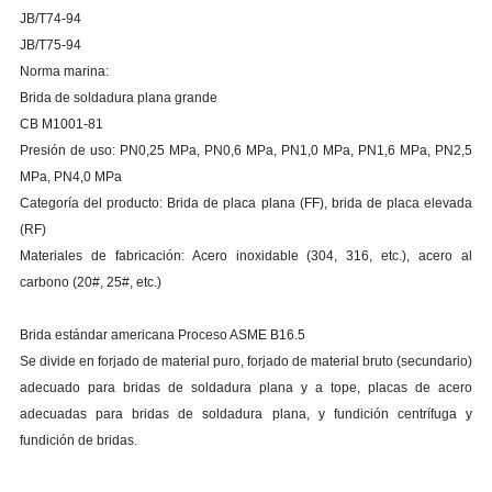
JB/T74-94
JB/T75-94
Norma marina:
Brida de soldadura plana grande
CB M1001-81
Presión de uso: PN0,25 MPa, PN0,6 MPa, PN1,0 MPa, PN1,6 MPa, PN2,5
MPa, PN4,0 MPa
Categoría del producto: Brida de placa plana (FF), brida de placa elevada
(RF)
Materiales de fabricación: Acero inoxidable (304, 316, etc.), acero al
carbono (20#, 25#, etc.)
Brida estándar americana Proceso ASME B16.5
Se divide en forjado de material puro, forjado de material bruto (secundario)
adecuado para bridas de soldadura plana y a tope, placas de acero
adecuadas para bridas de soldadura plana, y fundición centrífuga y
fundición de bridas.