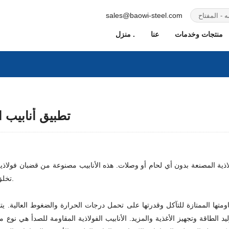
sales@baowi-steel.com
منتجات وخدمات
عنا
منزل .
تطبيق أنابيب ا
فولاذية المصنعة بدون أي لحام أو وصلات. هذه الأنابيب مصنوعة من قضبان فولا
تخلق هذه العملية أنبوبًا مجوفًا، يتم لفه وتمديده إلى الطول والقطر المطلوبين.
اومتها الممتازة للتآكل وقدرتها على تحمل درجات الحرارة والضغوط العالية. ي
وليد الطاقة وتجهيز الأغذية والمزيد. الأنابيب الفولاذية المقاومة للصدأ هي 