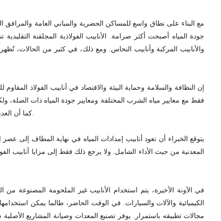
مع البناء على نطاق واسع للمساكن الحضرية والمباني العامة والمرافق السي
جودة المياه أصبحت أكثر صرامة. الأنابيب الفولاذية المجلفنة التقليدية 
والأنابيب المركبة وأنابيب النحاس. ومع ذلك، في كثير من الحالات، تُظهر
إن النظافة والسلامة وحماية البيئة والاقتصاد في أنابيب الفولاذ المقاوم ل
فقط مع معايير مياه الشرب المختلفة ومعايير جودة المياه ذات الصلة، ولكنه
كما أن العديد من تركيبات الأنابيب البلاستيكية الجديدة والأنابيب المركبة تتطور بسرعة، إلا أن هذه الأنابيب لا تزال تعاني من بعض أوجه القصور في التطبيقات العملية.
يتوقع الخبراء أن تعود أنابيب إمدادات المياه في نهاية المطاف إلى عصر ا
المعدنية من حيث الأداء الشامل. ولا يرجع ذلك فقط إلى مزايا أنابيب الف
في الآونة الأخيرة، يتم استخدام الأنابيب غير الملحومة المصنوعة من ا
الكيميائية والآلات والسيارات. في الوقت الحاضر، طالما يمكن استخدامها
مجالات تطبيقه باستمرار. يوفر تصنيع المعدات وصيانة المشاريع الأصلية س