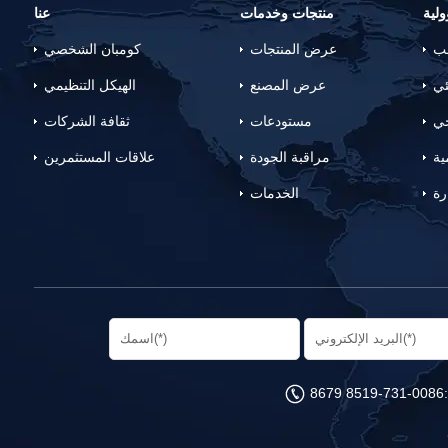
لية
منتجات وخدمات
عنا
لب
عرض المنتجات
كومبان الشخصي
ئي
عرض المصنع
الهيكل التنظيمي
جي
مستودعات
ثقافة الشركات
ية
مراقبة الجودة
علاقات المستثمرين
رة
الخدمات
0086-731-8519 8679