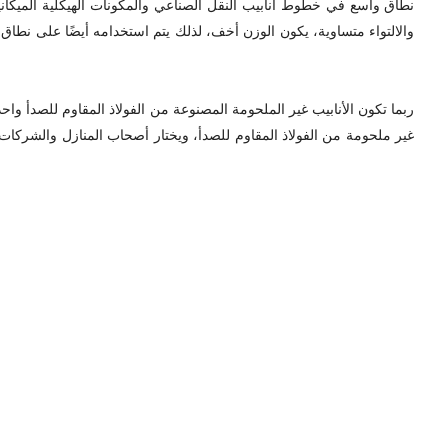
نطاق واسع في خطوط أنابيب النقل الصناعي والمكونات الهيكلية الميكانيكية
والالتواء متساوية، يكون الوزن أخف، لذلك يتم استخدامه أيضًا على نطاق وا
ربما تكون الأنابيب غير الملحومة المصنوعة من الفولاذ المقاوم للصدأ واحد
غير ملحومة من الفولاذ المقاوم للصدأ، ويختار أصحاب المنازل والشركات 