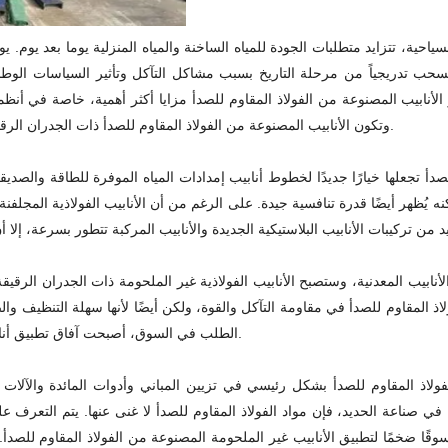
احية، تتزايد متطلبات الجودة للمياه الساخنة والمياه المنزلية يوما بعد يوم. ي
تنسحب تدريجياً من مرحلة التاريخ بسبب مشاكل التآكل وتأثير السياسات الوطنية 
 الأنابيب المصنوعة من الفولاذ المقاوم للصدأ مزايا أكثر أهمية، خاصة في أنظم
وتكون الأنابيب المصنوعة من الفولاذ المقاوم للصدأ ذات الجدران الرقيقة (سمك الجدار من 0.6 إلى 1.2 مم فقط) مناسبة بشكل خاص. محترم.
لصدأ تجعلها خيارًا جديدًا لخطوط أنابيب إمدادات المياه الموفرة للطاقة والصديقة
 يُظهر أيضًا قدرة تنافسية جيدة. على الرغم من أن الأنابيب الفولاذية المجلفن
لأنابيب المعدنية، وستصبح الأنابيب الفولاذية غير الملحومة ذات الجدران الرقي
ولاذ المقاوم للصدأ في مقاومة التآكل والقوة، ولكن أيضًا لأنها سهلة التنظيف 
الطلب في السوق، أصبحت آفاق تطبيق أنابيب الفولاذ المقاوم للصدأ في أنظمة إمدادات المياه واسعة بشكل متزايد.
لفولاذ المقاوم للصدأ بشكل رئيسي في تزيين المباني وأدوات المائدة والآلات 
 في صناعة الحديد، فإن مواد الفولاذ المقاوم للصدأ لا غنى عنها. يتم التعرف
وقًا ضخمًا لتطبيق الأنابيب غير الملحومة المصنوعة من الفولاذ المقاوم للصدأ