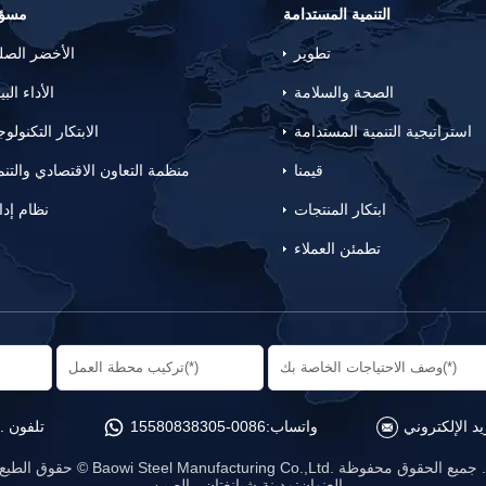
التنمية المستدامة
مسؤو
تطوير
الأخضر الص
الصحة والسلامة
الأداء البي
استراتيجية التنمية المستدامة
الابتكار التكنولو
قيمنا
منظمة التعاون الاقتصادي والتنم
ابتكار المنتجات
نظام إدا
تطمئن العملاء
واتساب:
0086-15580838305
تلفون .:
الطبع © Baowi Steel Manufacturing Co.,Ltd. جميع الحقوق محفوظة .
العنوان:مدينة شيانغتان ، الصين