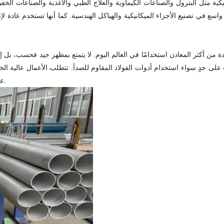
 مثل البترول والصناعات الكيماوية والعلاج الطبي والأغذية والصناعات الخفيفة 
سع في تصنيع الأجزاء الميكانيكية والهياكل الهندسية. كما أنها تستخدم عادة لإن
ة من أكثر المعادن استخدامًا في العالم اليوم. لا يتمتع بمظهر جيد فحسب، بل إ
على حدٍ سواء استخدام أدوات الفولاذ المقاوم للصدأ. تتطلب الأعمال عالية ال
عدم تآكلها أو كسرها أثناء الاستخدام. لا أحد يحب الأدوات الصدئة في منزله.