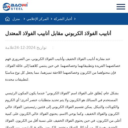
أخبار الشركة
المركز الإعلامي
منزل .
أنابيب الفولاذ الكربوني مقابل أنابيب الفولاذ المعتدل
علامة:
تواريخ:2024-12-24
عند مقارنة أنابيب الفولاذ الخفيف وأنابيب الفولاذ الكربوني، من الضروري فهم
خصائصهما الفريدة وتطبيقاتهما وخصائصهما. في حين ينتمي كلاهما إلى عائلة الفولاذ،
فإن محتواهما من الكربون وخصائصهما اللاحقة تميزهما، مما يجعل كل نوع مناسبًا
لتطبيقات محددة.
بشكل عام، يُطلق على الفولاذ اسم "الفولاذ الكربوني" عندما يكون المكون الرئيسي
المستخدم في السبائك هو الكربون ولا يتم تحديد متطلبات عنصر أخرى؛ أي الكروم
والكوبالت والنيكل. يمكن تقسيم الفولاذ الكربوني إلى فئتين رئيسيتين: الفولاذ عالي
الكربون والفولاذ الخفيف. وكما يوحي الاسم، يحتوي الفولاذ عالي الكربون على كمية
أعلى من الكربون، في حين يحتوي الفولاذ الخفيف على نسبة أقل من الكربون. الفولاذ
الخفيف هو شكل من أشكال الفولاذ منخفض الكربون. والفرق الرئيسي بين الفولاذ