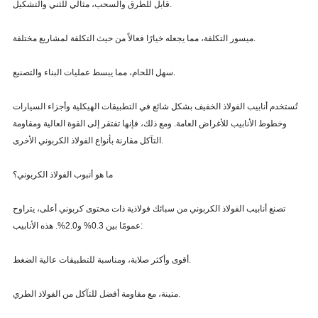
قابل للطرق والسحب، مثالي للثني والتشكيل.
ميسور التكلفة، مما يجعله خيارًا فعالاً من حيث التكلفة لمشاريع مختلفة.
سهل اللحام، مما يبسط عمليات البناء والتصنيع.
تُستخدم أنابيب الفولاذ الخفيف بشكل شائع في التطبيقات الهيكلية وأجزاء السيارات
وخطوط الأنابيب للأغراض العامة. ومع ذلك، فإنها تفتقر إلى القوة العالية ومقاومة
التآكل مقارنة بأنواع الفولاذ الكربوني الأخرى.
ما هو أنبوب الفولاذ الكربوني؟
تصنع أنابيب الفولاذ الكربوني من سبائك فولاذية ذات محتوى كربوني أعلى، يتراوح
عمومًا بين 0.3% و2.0%. هذه الأنابيب:
أقوى وأكثر صلابة، ومناسبة للتطبيقات عالية الضغط.
متينة، مع مقاومة أفضل للتآكل من الفولاذ الطري.