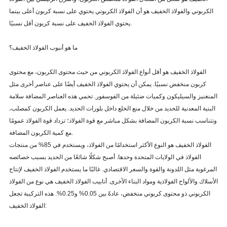
الكربوني والفولاذ الخفيف هو أن الفولاذ الكربوني يحتوي على نسبة كربون أعلى بينما
يحتوي الفولاذ الخفيف على نسبة كربون أقل نسبيًا.
ما هو أنبوب الفولاذ الخفيف؟
الفولاذ الخفيف هو أقل أنواع الفولاذ الكربوني من حيث محتوى الكربون، مع محتوى
كربون منخفض نسبيًا. يمكن أن يحتوي الفولاذ الخفيف أيضًا على عناصر أخرى مثل
المنغنيز والسيليكون وكميات ضئيلة من الفوسفور. تحمي هذه العناصر المضافة سلامة
البنية المعدنية للحديد من خلال منع الخلع داخل بلورات الحديد. يعمل الكربون كمصلب،
وتتناسب نسبة الكربون المضافة بشكل مباشر مع قوة الفولاذ؛ تزداد قوة الفولاذ عمومًا
مع كمية الكربون المضافة.
الفولاذ الخفيف هو النوع الأكثر استخدامًا من الفولاذ، ويستخدم في 85% من منتجات
الفولاذ في الولايات المتحدة وحدها. أصبح شكلًا شائعًا من الحديد بسبب خصائصه
المرغوبة مثل اللدونة والقوة والسعر الاقتصادي. غالبًا ما يستخدم الفولاذ الخفيف لإنتاج
الأسلاك والألواح الفولاذية ومواد البناء الأخرى. أنابيب الفولاذ الخفيف هي نوع من الفولاذ
الكربوني ذو محتوى كربوني منخفض، عادةً بين 0.05% و0.25%. هذه التركيبة تجعل
الفولاذ الخفيف: