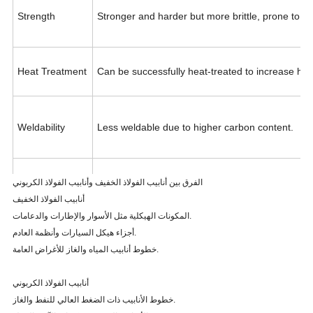
Strength
Stronger and harder but more brittle, prone to br
Heat Treatment
Can be successfully heat-treated to increase ha
Weldability
Less weldable due to higher carbon content.
الفرق بين أنابيب الفولاذ الخفيف وأنابيب الفولاذ الكربوني
أنابيب الفولاذ الخفيف
Applications
Used for tools, machinery, and structural compon
المكونات الهيكلية مثل الأسوار والإطارات والدعامات.
أجزاء هيكل السيارات وأنظمة العادم.
خطوط أنابيب المياه والغاز للأغراض العامة.
أنابيب الفولاذ الكربوني
خطوط الأنابيب ذات الضغط العالي للنفط والغاز.