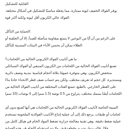
القابلية للتشكيل:
يوفر الفولاذ الخفيف ليونة ممتازة، مما يجعله مناسبًا للتشكيل في أشكال مختلفة.
الفولاذ عالي الكربون أقل ليونة ولكنه أكثر قوة.
الحماية من التآكل:
على الرغم من أن أيًا من النوعين لا يتمتع بمقاومة متأصلة للصدأ، إلا أن الجلفنة أو
الطلاء يمكن أن يحسن الأداء في البيئات المسببة للتآكل.
ما هي أنابيب الفولاذ الكربوني الخالية من اللحامات؟
تصنع أنابيب الفولاذ الخالية من اللحامات من الكربون المتبقي أو الفولاذ السبائكي
منخفض الكربون. وهي متوفرة عمومًا بثلاثة أحجام قياسية: مدببة ونصف دائرية
ومستديرة. كل حجم له تعريف مختلف، ولكن يتم حساب نصف قطر الانحناء عادةً بناءً
على القطر الخارجي. بالطبع، تتمتع الفئات المختلفة من أنابيب الفولاذ الخالية من
اللحامات أيضًا بسمك مختلف، يتراوح من 0.5 بوصة (1.5 سم) إلى 4 بوصات (10 سم).
السمة الخاصة لأنابيب الفولاذ الكربوني الخالية من اللحامات هي أنها تُصنع بدون أي
لحامات أو طبقات. يرجع ذلك إلى أن عملية إنتاج الأنابيب الفولاذية الملحومة تستخدم
عملية ضغط دقيقة، وهي تقنية معالجة حرارية تضغط المواد الخام في هيكل كامل من
خلال قالب دوار وتبريد وقطع دقيق، ولا يتم استخدام اللحام في هذه العملية.