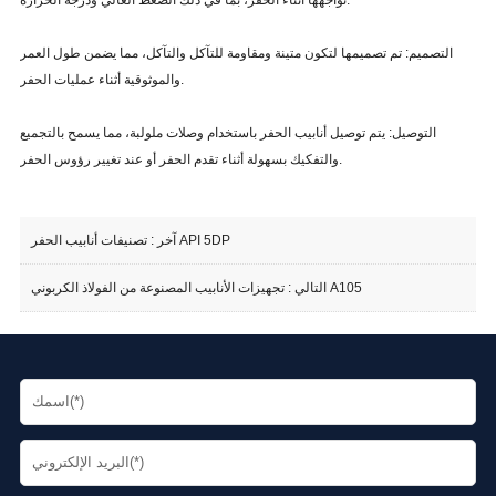
تواجهها أثناء الحفر، بما في ذلك الضغط العالي ودرجة الحرارة.
التصميم: تم تصميمها لتكون متينة ومقاومة للتآكل والتآكل، مما يضمن طول العمر
والموثوقية أثناء عمليات الحفر.
التوصيل: يتم توصيل أنابيب الحفر باستخدام وصلات ملولبة، مما يسمح بالتجميع
والتفكيك بسهولة أثناء تقدم الحفر أو عند تغيير رؤوس الحفر.
تصنيفات أنابيب الحفر API 5DP
آخر :
تجهيزات الأنابيب المصنوعة من الفولاذ الكربوني A105
التالي :