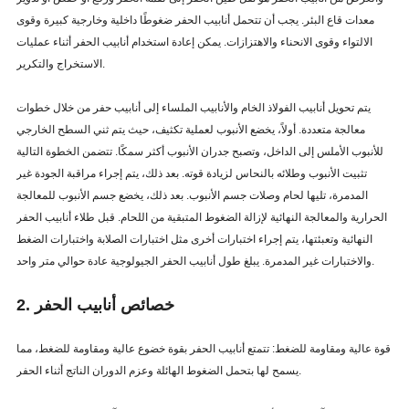
معدات قاع البئر. يجب أن تتحمل أنابيب الحفر ضغوطًا داخلية وخارجية كبيرة وقوى
الالتواء وقوى الانحناء والاهتزازات. يمكن إعادة استخدام أنابيب الحفر أثناء عمليات
الاستخراج والتكرير.
يتم تحويل أنابيب الفولاذ الخام والأنابيب الملساء إلى أنابيب حفر من خلال خطوات
معالجة متعددة. أولاً، يخضع الأنبوب لعملية تكثيف، حيث يتم ثني السطح الخارجي
للأنبوب الأملس إلى الداخل، وتصبح جدران الأنبوب أكثر سمكًا. تتضمن الخطوة التالية
تثبيت الأنبوب وطلائه بالنحاس لزيادة قوته. بعد ذلك، يتم إجراء مراقبة الجودة غير
المدمرة، تليها لحام وصلات جسم الأنبوب. بعد ذلك، يخضع جسم الأنبوب للمعالجة
الحرارية والمعالجة النهائية لإزالة الضغوط المتبقية من اللحام. قبل طلاء أنابيب الحفر
النهائية وتعبئتها، يتم إجراء اختبارات أخرى مثل اختبارات الصلابة واختبارات الضغط
والاختبارات غير المدمرة. يبلغ طول أنابيب الحفر الجيولوجية عادة حوالي متر واحد.
2. خصائص أنابيب الحفر
قوة عالية ومقاومة للضغط: تتمتع أنابيب الحفر بقوة خضوع عالية ومقاومة للضغط، مما
يسمح لها بتحمل الضغوط الهائلة وعزم الدوران الناتج أثناء الحفر.