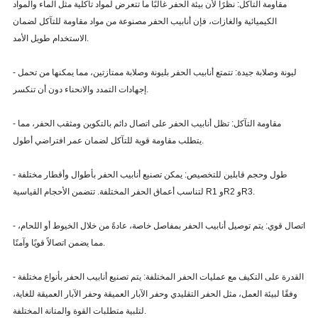
مقاومة التآكل: نظرًا لأن بيئة الحفر غالبًا ما تتعرض لمواد تآكلية مثل الماء والمواد
الكيميائية والغازات، فإن أنابيب الحفر مصنوعة من مواد مقاومة للتآكل لضمان
الاستخدام طويل الأمد.
- ليونة وصلابة جيدة: تتمتع أنابيب الحفر بليونة وصلابة ممتازتين، مما يمكنها من تحمل
إجهادات التمدد والانحناء دون أن تنكسر.
- مقاومة التآكل: تظل أنابيب الحفر على اتصال دائم بالتكوين ومثقب الحفر، مما
يتطلب مقاومة قوية للتآكل لضمان عمر افتراضي أطول.
- طول وحجم قابلين للتخصيص: يمكن تصنيع أنابيب الحفر بأطوال وأقطار مختلفة
لتناسب أعماق الحفر المختلفة. تتضمن الأحجام القياسية R1 وR2 وR3.
- اتصال قوي: يتم توصيل أنابيب الحفر بمفاصل خاصة، عادةً من خلال الخيوط أو اللحام،
مما يضمن اتصالاً قويًا وآمنًا.
- القدرة على التكيف مع عمليات الحفر المختلفة: يتم تصنيع أنابيب الحفر بأنواع مختلفة
وفقًا لبيئة العمل، مثل الحفر التقليدي وحفر الآبار العميقة وحفر الآبار العميقة للغاية،
لتلبية متطلبات القوة والمتانة المختلفة.