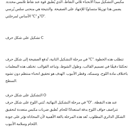
مكبس التشكيل مبدأ الانحناء ثلاثي النقاط، الذي يُطبق قوة عند نقاط تلامس محددة.
يضمن هذا توزيعًا متساويًا للإجهاد على الصفيحة. والنتيجة هي منحنى سلس يُرسي
الأساس لمرحلتي "C" و"O".
تشكيل على شكل حرف C
في مرحلة التشكيل الثانية، تُدفع الصفيحة إلى شكل حرف "C". تتطلب هذه الخطوة
تحكمًا دقيقًا في تصميم القالب، وطول الشوط، وتباعد القوالب. تختلف هذه المعلمات
باختلاف مادة اللوح، وسمكه، وقطر الأنبوب. الهدف هو تحقيق انحناء منتظم دون تشوه
السطح.
التشكيل على شكل حرف O
في مرحلة التشكيل النهائية، تُثني اللوح على شكل حرف "O". عند هذه النقطة،
تتراصف حواف اللوح بدقة استعدادًا للحام. تُطبق ضربات مكبس متعددة لتحقيق
الشكل الدائري المطلوب. تُعد هذه المرحلة بالغة الأهمية لأن المحاذاة تؤثر على جودة
اللحام وسلامة الأنبوب.