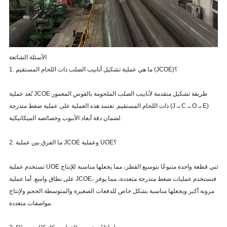
الأسئلة الشائعة
1. ما هي عملية تشكيل أنابيب الصلب ذات اللحام المستقيم (JCOE)؟
تُعد عملية JCOE طريقة تشكيل متقدمة لأنابيب الصلب الملحومة بالقوس المغمور
ذات اللحام المستقيم. تعتمد هذه العملية على عملية ضغط متدرجة (J→C→O→E)
لضمان دقة أبعاد الأنبوب وخصائصه الميكانيكية.
2. ما الفرق بين عملية JCOE وعملية UOE؟
تستخدم عملية UOE ثني قطعة واحدة متبوعًا بتوسيع القطر، مما يجعلها مناسبة للإنتاج
على نطاق واسع. أما عملية JCOE، فتستخدم عمليات ضغط متدرجة متعددة، مما يوفر
مرونة أكبر ويجعلها مناسبة بشكل خاص للدفعات الصغيرة والمتوسطة الحجم ولإنتاج
مواصفات متعددة.