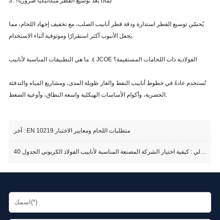
3. لماذا يُعد توسيع القطر ميكانيكيًا ضروريًا؟
يُحسّن توسيع القطر استدارة ودقة قطر أنابيب الصلب، مع تخفيف إجهاد اللحام، مما
يجعل الأنبوب أكثر استقرارًا وموثوقية أثناء الاستخدام.
٤. ما هي التطبيقات المناسبة لأنابيب JCOE الفولاذية ذات اللحامات المستقيمة؟
تُستخدم عادةً في خطوط أنابيب النفط والغاز طويلة المدى، ومشاريع المياه والتدفئة
الحضرية، وأكوام الأساسات الهيكلية واسعة النطاق، وأوعية الضغط.
EN 10219 متطلبات اللحام ومعايير الاختبار
آخر :
التالي :
كيفية اختيار الشركة المصنعة المناسبة لأنابيب الفولاذ الكربوني الجدول 40