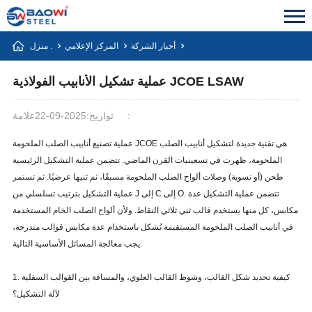
أخبار الشركة
المركز الإعلامي
منزل .
عملية تشكيل الأنابيب الفولاذية JCOE LSAW
علامة:
تواريخ:2025-09-22
عملية تصنيع أنابيب الصلب الملحومة JCOE هي تقنية جديدة لتشكيل أنابيب الصلب
الملحومة، ظهرت في تسعينيات القرن الماضي. تتضمن عملية التشكيل الرئيسية
طحن (أو تسوية) وصلات ألواح الصلب الملحومة مسبقًا، ثم ثنيها عرضيًا. ثم تستمر
عملية التشكيل بترتيب تسلسلي من J إلى C إلى O. تتضمن عملية التشكيل عدة
مكابس، كل منها يستخدم قالب ثني ثلاثي النقاط. ولأن ألواح الصلب الخام المستخدمة
في أنابيب الصلب الملحومة المستقيمة تُشكل باستخدام عدة مكابس قوالب متدرجة،
يجب معالجة المسائل الأساسية التالية:
1. كيفية تحديد شكل القالب، وشوط القالب العلوي، والمسافة بين القوالب السفلية
لآلة التشكيل؟