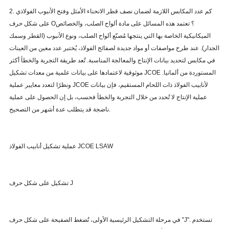
2. كم عدد المكابس اللازمة لضمان نصف قطر الانحناء الأمثل وفتح الأنبوب الفولاذي
على شكل حرف O؟ تعتمد هذه المسائل على مادة ألواح الصلب، والخصائص
الميكانيكية الخاصة بها التي ينتجها مُصنّع ألواح الصلب، ونوع الأنبوب (القطر وسمك
الجدار). عند طرح مواصفات أو مواد جديدة لصفائح الفولاذ، يُختبر عدد معين من العينات
في مكابس لتحديد بيانات الإنتاج والمعالجة المناسبة. تُعد طريقة التجربة والخطأ أكثر
موثوقية لاعتمادها على بيانات علمية من معدات تشكيل JCOE المستوردة من ألمانيا.
ونظرًا لتعدد معايير عملية JCOE لأنابيب الفولاذ ذات اللحام المستقيم، فإن بيانات
عملية الإنتاج لا تُحدد من خلال التجربة والخطأ فحسب، بل إن الحصول على عملية
ناضجة قد يتطلب عدة أشهر من التصحيح.
عملية تشكيل أنابيب الفولاذ JCOE LSAW
تشكيل على شكل حرف J
في مرحلة التشكيل الرئيسية الأولى، تُضغط الصفيحة على شكل حرف "J". تستخدم