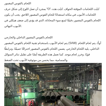
اللحام بالقوس المغمور
بمجرد أن تصل اللوح إلى شكل حرف "O"، تُثبّت اللحامات المؤقتة الحواف. تُثبّت هذه
اللحامات الأنبوب في مكانه استعدادًا للحام القوس المغمور اللاحق. يجب أن يكون
اللحام بالقوس المغمور دقيقًا لمنع سوء المحاذاة، الذي قد يؤدي إلى ضعف هيكلي في
الأنبوب النهائي.
اللحام بالقوس المغمور الداخلي والخارجي
يتم لحام الأنبوب باستخدام تقنية اللحام بالقوس المغمور (SAW). أولًا، يتم لحام اللحام
الداخلي، يليه اللحام الخارجي. يضمن اللحام بالقوس المغمور اختراقًا عميقًا، وترابطًا
قويًا، وخرز لحام موحد. كما تعمل هذه الطريقة أيضًا على تقليل تناثر السوائل
والمسامية، مما يحسن من موثوقية الأنبوب تحت الضغط.