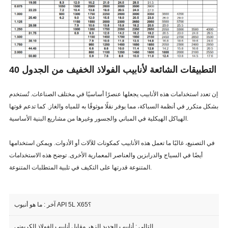
التطبيقات الشائعة لأنابيب الفولاذ الخفيف من الجدول 40
إن تعدد استخدامات هذه الأنابيب يجعلها عنصرًا أساسيًا في مختلف الصناعات. تُستخدم
بشكل متكرر في أنظمة السباكة، مما يوفر نقلًا موثوقًا به للمياه والغاز. كما تدعم قوتها
الهياكل الهيكلية في المباني والجسور وغيرها من مشاريع البنية الأساسية.
في التصنيع، غالبًا ما تعمل هذه الأنابيب كمكونات للآلات أو الأدوات. ويمكن استخدامها
أيضًا في السياج والدرابزين والعناصر المعمارية الأخرى. توضح هذه الاستخدامات
المتنوعة قدرتها على التكيف في تلبية المتطلبات المتنوعة.
ما هو أنبوب API 5L X65؟
آخر :
التالي :
أنابيب الحديد الزهر مقابل أنابيب الفولاذ الكربوني