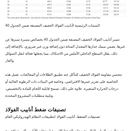
السمات الرئيسية لأنابيب الفولاذ الخفيف المصنفة ضمن الجدول 40
تتميز أنابيب الفولاذ الخفيف المصنفة ضمن الجدول 40 بخصائص مميزة تميزها عن
غيرها. يضمن سمك جدارها المعتدل المتانة دون إضافة وزن غير ضروري. بالإضافة إلى
ذلك، يقلل السطح الداخلي الأملس من الاحتكاك، مما يجعلها فعالة لنقل السوائل
والغاز.
تتحسن مقاومة الفولاذ الخفيف للتآكل عند تطبيق الطلاءات أو المعالجات. تعمل هذه
الخاصية على تعزيز عمرها الافتراضي، وخاصة في البيئات ذات الرطوبة العالية أو
درجات الحرارة المتغيرة. علاوة على ذلك، تسمح قابلية اللحام للمادة بالتخصيص،
وتلبية متطلبات المشروع المحددة.
تصنيفات ضغط أنابيب الفولاذ
تصنيفات الضغط، أنابيب الفولاذ لتطبيقات النظام الهيدروليكي العام
يسرد الرسم البياني التالي تصنيفات الضغط الاسمية لمنتجات الأنابيب التي تتوافق مع