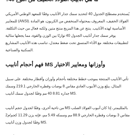
يُستخدم مصطلح الجدول 40 لتحديد سمك جدار الأنابيب وفقًا للمعهد الوطني الأمريكي
للمعايير (ANSI). الفولاذ الخفيف، المعروف بمحتواه المنخفض من الكربون، هو المادة
الأساسية لهذه الأنابيب. ينتج عن هذا المزيج منتج متين ولكنه فعال من حيث التكلفة.
يوفر سمك جدار أنابيب الجدول 40 توازنًا بين الوزن والقوة، مما يجعلها مثالية
لتطبيقات مختلفة. مع الأداء المتسق تحت ضغط معتدل، تناسب هذه الأنابيب المشاريع
السكنية والصناعية.
فهم أحجام أنابيب MS وأوزانها ومعايير الاختيار
تأتي الأنابيب المنتجة بموجب خطط مختلفة بأحجام وأوزان وأقطار مختلفة. على سبيل
المثال، يبلغ وزن الأنبوب العادي مقاس 8 بوصات وقطره الخارجي 219.1 وسمك
جداره 8.81 40 مم وفقًا لجدول سمك أنابيب MS.
من ناحية أخرى، وفقًا لجدول حجم أنابيب MS بالملليمتر، إذا كان أنبوب الفولاذ الصلب
مقاس 3 بوصات وقطره الخارجي 88.9 مم وسمكه 5.49 مم، فإنه يزن 11.29 كجم/م2
وفقًا لجدول وزن أنابيب MS.