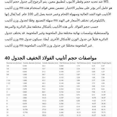
عند تحديد حجم وقطر الأنبوب لتطبيق معين، يتم الرجوع إلى جدول حجم أنابيب MS.
وزن أنابيب ms هو عامل آخر يؤثر على معايير الاختيار. تتضمن بعض فوائد استخدام هذه
الأنابيب قوة الشد العالية وسهولة اللحام وعمر خدمة يصل إلى 100 عام. كما يُقال إنها
سهلة التصنيع. وفقًا لجدول وزن أنابيب ms بالكيلوجرام، تختلف الأسعار في الهند
حسب حجم الفولاذ. تأتي هذه الأنابيب بأشكال مختلفة مثل الدائرية والمربعة
والمستطيلة وبلمسات نهائية مختلفة مثل الملحومة وغير الملحومة. قد يختلف جدول
وزن أنابيب ms الدائرية قليلاً عن جدول الوزن للأشكال الأخرى. أيضًا، سيكون جدول
وزن أنابيب ms غير الملحومة مختلفًا عن جدول وزن الأنابيب الملحومة.
مواصفات حجم أنابيب الفولاذ الخفيف الجدول 40