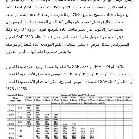
SAE J524 وSAE J525 وSAE J526 وSAE J356. يتم استخلاص تصنيفات الضغط
هذه من صيغة Lame مع عوامل إجهاد مسموح بها تبلغ 12500 رطل/بوصة مربعة (86
ميجا باسكال) وعامل تصميم يبلغ حوالي 4:1. القيم الموضحة بالخط العريض هي
لسمك جدار الأنبوب الذي يعتبر مناسبًا عادةً للتوسع الفردي بزاوية 37 درجة وفقًا
لمعيار SAE J533. تؤثر العديد من العوامل على الضغط الذي يعمل عنده النظام
الهيدروليكي بشكل مرضٍ. لا ينبغي استخدام القيم الموضحة أدناه كمعيار أو مواصفة
ولا ينبغي تفسيرها على أنها حد أدنى مضمون.
ملاحظة: بالنسبة للتوسع الفردي وفقًا لمعيار SAE J533 أو SAE J524 أو J525،
يوصى باستخدام الأنابيب وفقًا لمعيار SAE J524 أو J525 أو J526 أو J356. بالنسبة
لتطبيقات التوسع المزدوج، يمكن استخدام الأنابيب وفقًا لمعيار SAE J524 أو J525 أو
J526 أو J356.