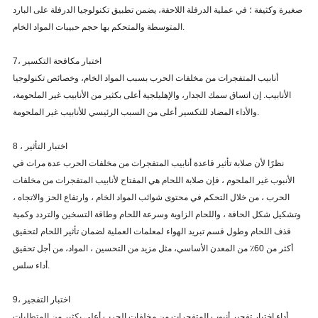
صغيرة وكثيفة ؛
في عملية الدرفلة اللاحقة، يضمن تطبيق تكنولوجيا الدرفلة على البارد
المتوسطة والمتحكم بها حجم حبيبات المواد الخام.
7، اختبار مكافحة التكسير
أنابيب المتفجرات من مخلفات الحرب بسبب المواد الخام، وخصائص تكنولوجيا
الأنابيب.
إن اتساق سمك الجدار، والإهليلجية أعلى بكثير من الأنابيب غير الملحومة،
والأداء المضاد للتكسير أعلى من السبب الرئيسي للأنابيب غير الملحومة.
8 ، اختبار التأثير
نظرًا لأن صلابة تأثير قاعدة أنابيب المتفجرات من مخلفات الحرب عدة مرات في
الأنبوب غير الملحوم ، فإن صلابة اللحام هي المفتاح لأنابيب المتفجرات من مخلفات
الحرب ، من خلال التحكم في محتوى شوائب المواد الخام ، وارتفاع الحز والاتجاه ،
وتشكيل شكل الحافة ، واللحام الزاوية وسرعة اللحام وطاقة التسخين والتردد وكمية
قذف اللحام وطول قسم تبريد الهواء لمعلمات العملية لضمان تأثير اللحام لتحقيق
أكثر من 60٪ من المعدن الأساسي، مثل مزيد من التحسين ، المواد، من أجل تحقيق
أداء سلس.
9، اختبار التفجير
أداء اختبار تفجير أنبوب المتفجرات من مخلفات الحرب أعلى بكثير من المتطلبات