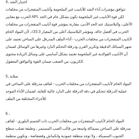
4، اختبار الشد
تتوافق مؤشرات أداء الشد للأنابيب غير الملحومة وأنابيب المتفجرات من مخلفات
الحرب مع معايير API، لكن قوة الأنابيب غير الملحومة تكون بشكل عام في الحد
الأعلى، والبلاستيك عند الحد الأدنى، مقارنة بمؤشر قوة أنابيب المتفجرات من مخلفات
الحرب في أفضل حالة، ومؤشر البلاستيك أعلى من المعيار 33.3٪، لأن المواد الخام
لأنابيب المتفجرات من مخلفات الحرب - أداء الملف المدرفل على الساخن تعتمد على
صهر السبائك الدقيقة وتكرير الفرن ودرفلة التحكم البارد وغيرها من الوسائل لضمان
أن الأنابيب الفولاذية غير الملحومة تعتمد بشكل أساسي على وسائل الزيادة محتوى
الكربون، من الصعب ضمان القوة والتوافق المعقول.
5، صلابة
المواد الخام لأنابيب المتفجرات من مخلفات الحرب - لفائف مدرفلة على الساخن في
عملية الدرفلة تتحكم في دقة الدرفلة على البارد عالية للغاية، لضمان الأداء الموحد
للأجزاء المختلفة من الملف.
6 ،
المواد الخام لأنابيب المتفجرات من مخلفات الحرب ذات الجسم البلوري - لفائف
مدرفلة على الساخن بسماكة واسعة من قالب الصب المستمر ، وطبقة تصلب سطح
الحبوب السميكة ، ولا توجد منطقة عمودية وانكماش وفضفاضة ، وتكوين منظمة