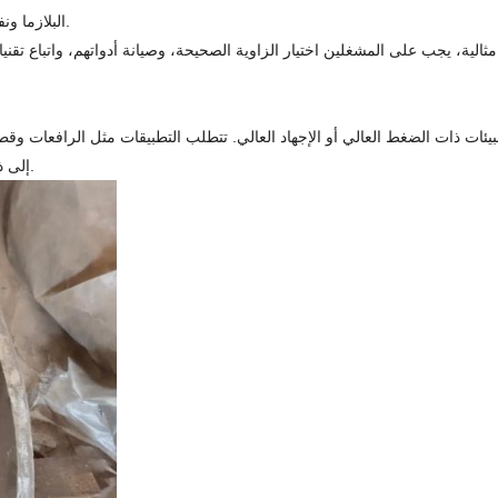
البلازما ونفاثات المياه: خيارات متقدمة لتشطيف المعادن الغريبة أو الأشكال المعقدة.
يئات ذات الضغط العالي أو الإجهاد العالي. تتطلب التطبيقات مثل الرافعات وقطع ا
إلى ذلك، فإن فهم هندسة الشطبة أمر بالغ الأهمية لتحقيق أفضل ملاءمة للحام.