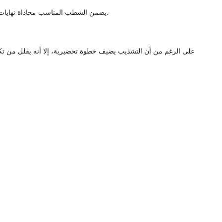
يضمن الشطب المناسب محاذاة نهايات الأنابيب بشكل صحيح قبل اللحام. تعمل هذه المحاذاة على تحسين دقة اللحام وتقليل الحاجة إلى التعديلات أثناء العملية، مما يوفر الوقت والجهد القيمين.
على الرغم من أن التشذيب يضيف خطوة تحضيرية، إلا أنه يقلل من تكا