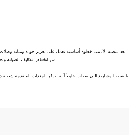
يعد شطبة الأنابيب خطوة أساسية تعمل على تعزيز جودة ومتانة وصلات ال
من انخفاض تكاليف الصيانة وتحسين السلامة من خلال إعطاء الأولوية للشطبة. يضمن الاستثمار في الأدوات والتقنيات المناسبة شطبة فعالة، مما يساعد في تلبية معايير المشروع العالية.
بالنسبة للمشاريع التي تتطلب حلولاً آلية، توفر المعدات المتقدمة شطبة