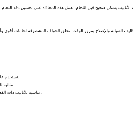
ليف الصيانة والإصلاح بمرور الوقت. تخلق الحواف المشطوفة لحامات أقوى وأق
الشطبة على شكل حرف V: تستخدم عادة للأنابيب الأكثر سمكًا لزيادة مساحة اللحام.
الشطبة على شكل حرف J: مثالية للأنابيب الأصغر حجمًا، وتتطلب مواد حشو أقل.
الشطبة على شكل حرف U: مناسبة للأنابيب ذات القطر الكبير أو الضغط العالي، وتوفر قوة فائقة.